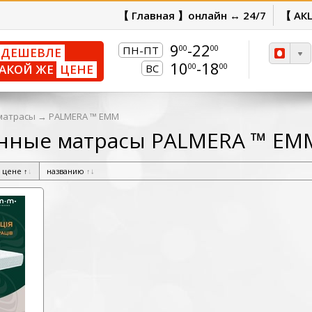
【 Главная 】онлайн ↔ 24/7
【 АК
9
-22
00
00
ПН-ПТ
ДЕШЕВЛЕ
10
-18
00
00
АКОЙ ЖЕ
ЦЕНЕ
ВС
матрасы
→
PALMERA ™ ЕММ
нные матрасы PALMERA ™ ЕМ
цене
↑
↓
названию
↑
↓