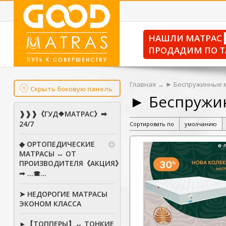
НАШЛИ МАТРАС
ПРОДАДИМ ПО Т
Главная
→
► Беспружинные 
Скрыть боковую панель
► Беспружи
❱❱❱《ГУД❖МАТРАС》➡
24/7
Сортировать по
умолчанию
◆ ОРТОПЕДИЧЕСКИЕ
МАТРАСЫ ↔ ОТ
ПРОИЗВОДИТЕЛЯ《АКЦИЯ》
➟ ...☎...
➤ НЕДОРОГИЕ МАТРАСЫ
ЭКОНОМ КЛАССА
►【ТОППЕРЫ】↔ ТОНКИЕ