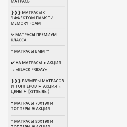
МАТРАСЫ
❱❱❱ МАТРАСЫ С
ЭФФЕКТОМ ПАМЯТИ
MEMORY FOAM
✨ МАТРАСЫ ПРЕМИУМ
КЛАССА
≡ МАТРАСЫ ЕММ ™
✔️ НА МАТРАСЫ ►АКЦИЯ
↔ «BLACK FRIDAY»
❱❱❱ РАЗМЕРЫ МАТРАСОВ
И ТОППЕРОВ ► АКЦИЯ ↔
ЦЕНЫ +【ОТЗЫВЫ】
≡ МАТРАСЫ 70Х190 И
ТОППЕРЫ ✴️ АКЦИЯ
≡ МАТРАСЫ 80X190 И
ТОППЕРЫ ✴️ АКЦИЯ