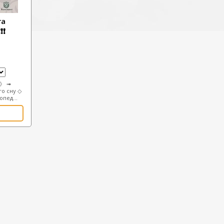
ra
❗❗
М》 ➟
го сну ◇
пед...