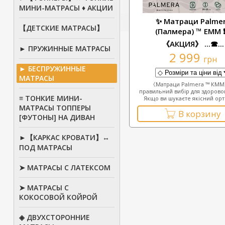
МИНИ-МАТРАСЫ ♦ АКЦИИ
✨ Матраци Palme
【ДЕТСКИЕ МАТРАСЫ】
(Палмера) ™ ЕММ ❗
《АКЦИЯ》 ...☎...
► ПРУЖИННЫЕ МАТРАСЫ
2 999
грн
► БЕСПРУЖИННЫЕ
МАТРАСЫ
《Матраци Palmera ™ КМ
правильний вибір для здорово
≡ ТОНКИЕ МИНИ-
Якщо ви шукаєте якісний орто
МАТРАСЫ ТОППЕРЫ
В корзину
[ФУТОНЫ] НА ДИВАН
►【КАРКАС КРОВАТИ】↔
ПОД МАТРАСЫ
➤ МАТРАСЫ С ЛАТЕКСОМ
➤ МАТРАСЫ С
КОКОСОВОЙ КОЙРОЙ
◈ ДВУХСТОРОННИЕ