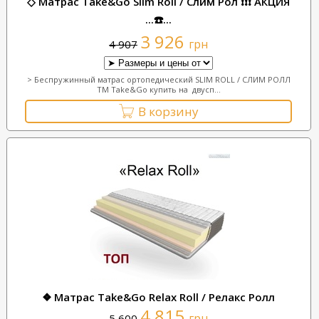
◇ Матрас Take&Go Slim Roll / Слим Рол ❗❗❗ АКЦИЯ
...☎️...
3 926
грн
4 907
> Беспружинный матрас ортопедический SLIM ROLL / СЛИМ РОЛЛ
ТМ Take&Go купить на двусп...
В корзину
❖ Матрас Take&Go Relax Roll / Релакс Ролл
4 815
грн
5 600