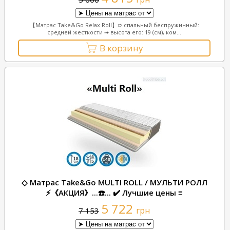
【Матрас Take&Go Relax Roll】➱ спальный беспружинный:
средней жесткости ➟ высота его: 19 (см), ком...
В корзину
◇ Матрас Take&Go MULTI ROLL / МУЛЬТИ РОЛЛ
⚡《АКЦИЯ》...☎️... ✔️ Лучшие цены ≡
5 722
грн
7 153