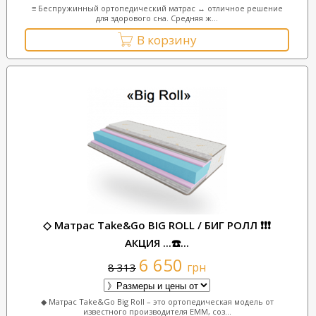
≡ Беспружинный ортопедический матрас ↔ отличное решение
для здорового сна. Средняя ж...
В корзину
◇ Матрас Take&Go BIG ROLL / БИГ РОЛЛ ❗❗❗
АКЦИЯ ...☎️...
6 650
грн
8 313
◆ Матрас Take&Go Big Roll – это ортопедическая модель от
известного производителя ЕММ, соз...