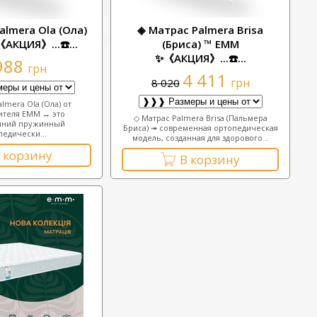
almera Ola (Ола)
◈ Матрас Palmera Brisa
АКЦИЯ》...☎️...
(Бриса) ™ ЕММ
✨《АКЦИЯ》...☎️...
988
грн
4 411
грн
8 020
lmera Ola (Ола) от
ителя EMM ↔ это
◇ Матрас Palmera Brisa (Пальмера
нний пружинный
Бриса) ➟ современная ортопедическая
педически...
модель, созданная для здорового...
 корзину
В корзину