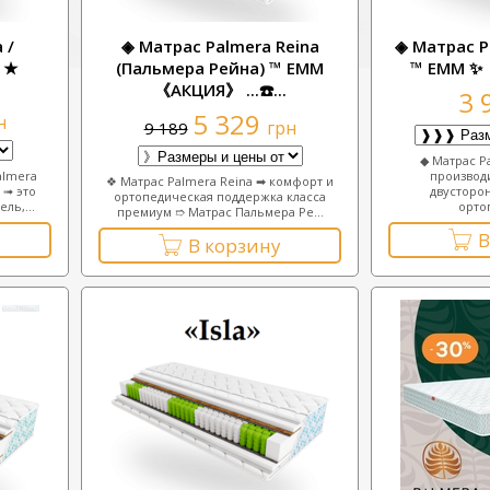
 /
◈ Матрас Palmera Reina
◈ Матрас P
 ★
(Пальмера Рейна) ™ ЕММ
™ ЕММ ✨《
《АКЦИЯ》 ...☎️...
3 
5 329
н
грн
9 189
◆ Матрас Pa
almera
производ
❖ Матрас Palmera Reina ➡ комфорт и
 ➟ это
двусторо
ортопедическая поддержка класса
ль,...
орто
премиум ➱ Матрас Пальмера Ре...
В
В корзину