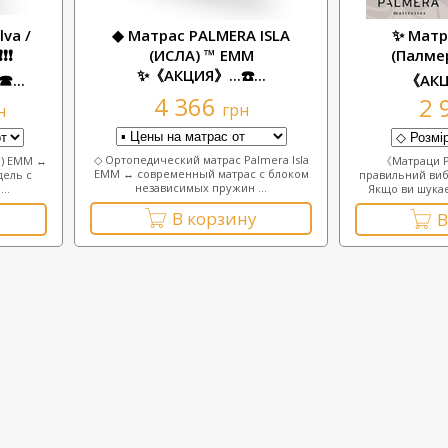
va /
◆ Матрас PALMERA ISLA
✨ Матр
❗❗
(ИСЛА) ™ ЕММ
(Палмер
✨《АКЦИЯ》...☎️...
...
《АКЦИ
4 366
2 
грн
н
◇ Ортопедический матрас Palmera Isla
а) ЕММ ↔
《Матраци 
ЕММ ↔ современный матрас с блоком
дель с
правильний виб
независимых пружин ...
..
Якщо ви шукає
В корзину
В