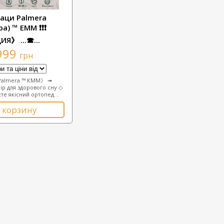
аци Palmera
а) ™ ЕММ ❗❗❗
Я》 ...☎...
999
грн
Palmera ™ КММ》 ➟
ір для здорового сну ◇
те якісний ортопед...
 корзину