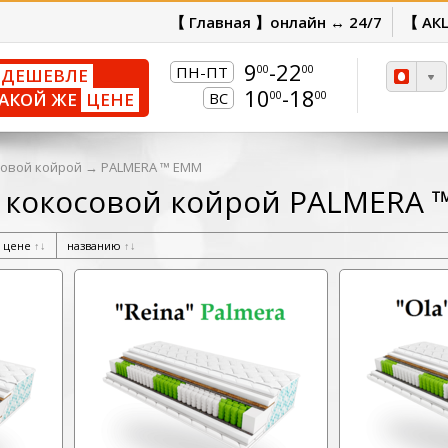
【 Главная 】онлайн ↔ 24/7
【 АК
9
-22
00
00
ПН-ПТ
ДЕШЕВЛЕ
10
-18
00
00
АКОЙ ЖЕ
ЦЕНЕ
ВС
совой койрой
→
PALMERA ™ ЕММ
 кокосовой койрой PALMERA 
цене
↑
↓
названию
↑
↓