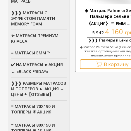
МАТРАСЫ
◈ Матрас Palmera Sel
❱❱❱ МАТРАСЫ С
Пальмера Сельва ❗
ЭФФЕКТОМ ПАМЯТИ
《АКЦИЯ》 ™ ЕММ ...☎
MEMORY FOAM
4 160
гр
5 942
✨ МАТРАСЫ ПРЕМИУМ
КЛАССА
◆ Матрас Palmera Selva (Сельв
жёсткая ортопедическая мо
≡ МАТРАСЫ ЕММ ™
независимым пружинны.
В корзину
✔️ НА МАТРАСЫ ►АКЦИЯ
↔ «BLACK FRIDAY»
❱❱❱ РАЗМЕРЫ МАТРАСОВ
И ТОППЕРОВ ► АКЦИЯ ↔
ЦЕНЫ +【ОТЗЫВЫ】
≡ МАТРАСЫ 70Х190 И
ТОППЕРЫ ✴️ АКЦИЯ
≡ МАТРАСЫ 80X190 И
ТОППЕРЫ ✴️ АКЦИЯ