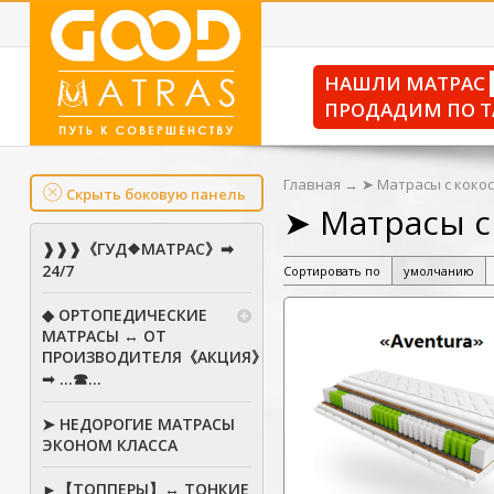
НАШЛИ МАТРАС
ПРОДАДИМ ПО Т
Главная
→
➤ Матрасы с коко
Скрыть боковую панель
➤ Матрасы с
❱❱❱《ГУД❖МАТРАС》➡
24/7
Сортировать по
умолчанию
◆ ОРТОПЕДИЧЕСКИЕ
МАТРАСЫ ↔ ОТ
ПРОИЗВОДИТЕЛЯ《АКЦИЯ》
➟ ...☎...
➤ НЕДОРОГИЕ МАТРАСЫ
ЭКОНОМ КЛАССА
►【ТОППЕРЫ】↔ ТОНКИЕ