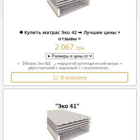
❖ Купить матрас Эко 42 ➟ Лучшие цены +
отзывы ≡
2 067
грн
✓ 【Матрас Эко 42】 ↔ недорогой ортопедический матрас +
двухсторонний + надежный + с экологически...
В корзину