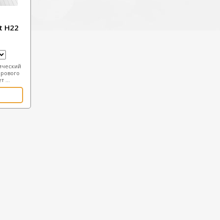
t H22
ический
орового
 ...