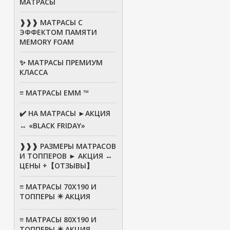
МАТРАСЫ
❱❱❱ МАТРАСЫ С
ЭФФЕКТОМ ПАМЯТИ
MEMORY FOAM
✨ МАТРАСЫ ПРЕМИУМ
КЛАССА
≡ МАТРАСЫ ЕММ ™
✔️ НА МАТРАСЫ ►АКЦИЯ
↔ «BLACK FRIDAY»
❱❱❱ РАЗМЕРЫ МАТРАСОВ
И ТОППЕРОВ ► АКЦИЯ ↔
ЦЕНЫ +【ОТЗЫВЫ】
≡ МАТРАСЫ 70Х190 И
ТОППЕРЫ ✴️ АКЦИЯ
≡ МАТРАСЫ 80X190 И
ТОППЕРЫ ✴️ АКЦИЯ