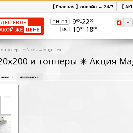
【 Главная 】онлайн ↔ 24/7
【 АК
9
-22
00
00
ПН-ПТ
ДЕШЕВЛЕ
10
-18
00
00
АКОЙ ЖЕ
ЦЕНЕ
ВС
 и топперы ✴️ Акция
→
Magniflex
0х200 и топперы ✴️ Акция Mag
цене
↑
↓
названию
↑
↓