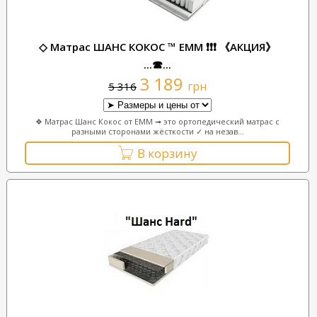
◇ Матрас ШАНС КОКОС ™ ЕММ ❗❗❗ 《АКЦИЯ》
...☎...
3 189
грн
5 316
❖ Матрас Шанс Кокос от EMM ➟ это ортопедический матрас с
разными сторонами жёсткости ✓ на незав...
В корзину