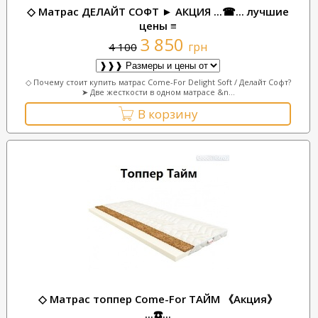
◇ Матрас ДЕЛАЙТ СОФТ ► АКЦИЯ ...☎... лучшие
цены ≡
3 850
грн
4 100
◇ Почему стоит купить матрас Come-For Delight Soft / Делайт Софт?
➤ Две жесткости в одном матрасе &n...
В корзину
◇ Матрас топпер Come-For ТАЙМ 《Акция》
...☎️...