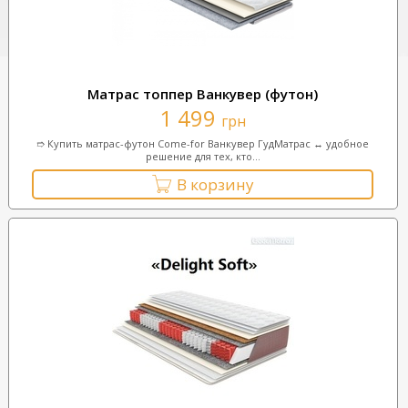
Матрас топпер Ванкувер (футон)
1 499
грн
➱ Купить матрас-футон Come-for Ванкувер ГудМатрас ↔ удобное
решение для тех, кто...
В корзину