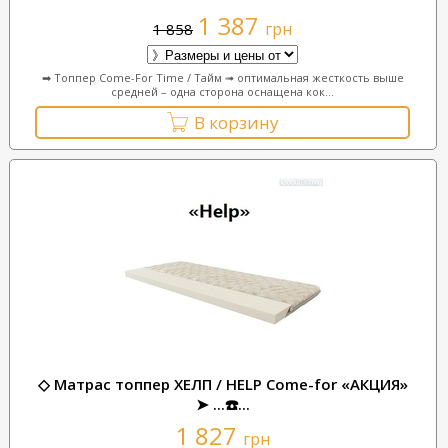
1 387
грн
1 858
➡ Топпер Come-For Time / Тайм ➟ оптимальная жесткость выше
средней – одна сторона оснащена кок...
В корзину
◇ Матрас топпер ХЕЛП / HELP Come-for «АКЦИЯ»
➤ ...☎️...
1 827
грн