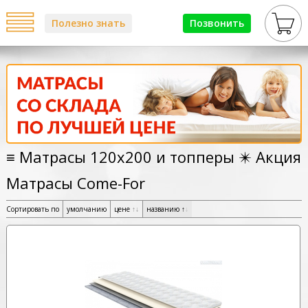
Полезно знать
Позвонить
≡ Матрасы 120х200 и топперы ✴️ Акция
Матрасы Come-For
Сортировать по
умолчанию
цене
↑
↓
названию
↑
↓