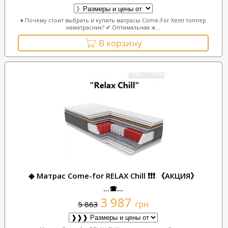
♦ Почему стоит выбрать и купить матрасы Come-For Хелп топпер
наматрасник? ✔ Оптимальная ж...
В корзину
◈ Матрас Come-for RELAX Chill ❗❗❗ 《АКЦИЯ》
...☎...
3 987
грн
5 863