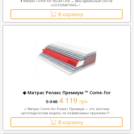
♦ Матрас Come-for RELAX Chill → ваш идеальный сон на
«GOODMATRAS» •...
В корзину
◈ Матрас Релакс Премиум ™ Come-for
4 119
грн
5 348
✓ Матрас Come-for Релакс Премиум — это жёсткая
ортопедическая модель на независимых пружинах P...
В корзину