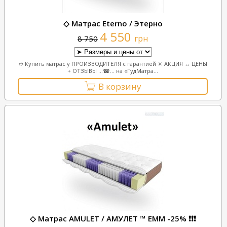
◇ Матрас Eterno / Этерно
4 550
грн
8 750
➱ Купить матрас у ПРОИЗВОДИТЕЛЯ с гарантией ✴️ АКЦИЯ ↔ ЦЕНЫ
+ ОТЗЫВЫ ...☎... на «ГудМатра...
В корзину
◇ Матрас AMULET / АМУЛЕТ ™ ЕММ -25% ❗❗❗