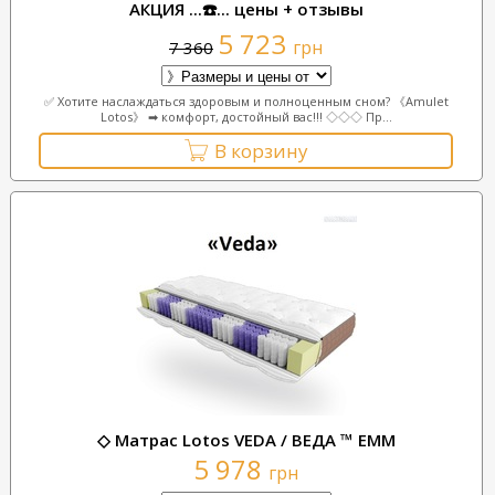
АКЦИЯ ...☎️... цены + отзывы
5 723
грн
7 360
✅ Хотите наслаждаться здоровым и полноценным сном? 《Amulet
Lotos》 ➡ комфорт, достойный вас!!! ◇◇◇ Пр...
В корзину
◇ Матрас Lotos VEDA / ВЕДА ™ EMM
5 978
грн