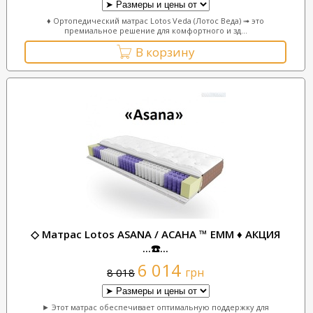
♦ Ортопедический матрас Lotos Veda (Лотос Веда) ➟ это
премиальное решение для комфортного и зд...
В корзину
◇ Матрас Lotos ASANA / АСАНА ™ ЕММ ♦ АКЦИЯ
...☎️...
6 014
грн
8 018
► Этот матрас обеспечивает оптимальную поддержку для