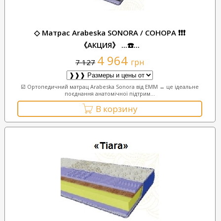
◇ Матрас Arabeska SONORA / СОНОРА ❗❗❗
《АКЦИЯ》 ...☎️...
4 964
грн
7 127
☑️ Ортопедичний матрац Arabeska Sonora від EMM ↔ це ідеальне
поєднання анатомічної підтрим...
В корзину