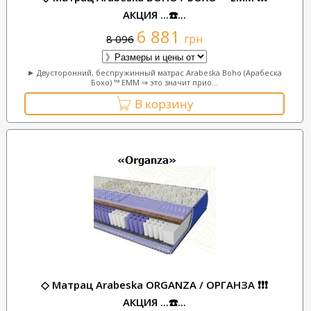
АКЦИЯ ...☎️...
6 881
грн
8 096
► Двусторонний, беспружинный матрас Arabeska Boho (Арабеска
Бохо) ™ ЕММ ⇒ это значит прио...
В корзину
◇ Матрац Arabeska ORGANZA / ОРГАНЗА ❗❗❗
АКЦИЯ ...☎️...