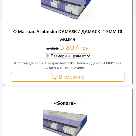
◇ Матрас Arabeska DAMASK / ДАМАСК ™ ЕММ ❗❗❗
АКЦИЯ
3 807
грн
5 858
❖ Ортопедический матрас Arabeska Damask / Дамаск ЕММ™ >>>
создан для тех, кто ценит ...
В корзину