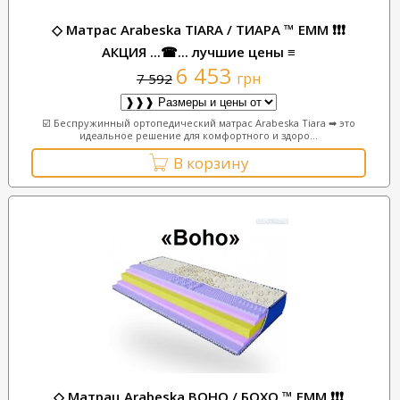
◇ Матрас Arabeska TIARA / ТИАРА ™ ЕММ ❗❗❗
АКЦИЯ ...☎... лучшие цены ≡
6 453
грн
7 592
☑️ Беспружинный ортопедический матрас Arabeska Tiara ➡ это
идеальное решение для комфортного и здоро...
В корзину
◇ Матрац Arabeska BOHO / БОХО ™ ЕММ ❗❗❗