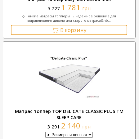
1 781
грн
5 727
◇ Тонкие матрасы топперы ↔ надёжное решение для
выравнивания дивана или старого матраса&nb...
В корзину
Матрас топпер TOP DELICATE CLASSIC PLUS TM
SLEEP CARE
2 140
грн
3 291