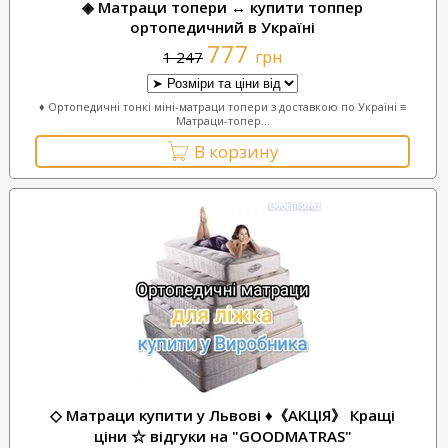
◈ Матраци топери ↔ купити топпер
ортопедичний в Україні
777
грн
1 247
♦ Ортопедичні тонкі міні-матраци топери з доставкою по Україні ≡
Матраци-топер...
В корзину
◇ Матраци купити у Львові ♦《АКЦІЯ》 Кращі
ціни ☆ відгуки на "GOODMATRAS"