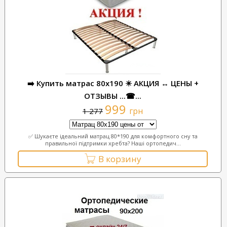
➡️ Купить матрас 80x190 ✴️ АКЦИЯ ↔ ЦЕНЫ +
ОТЗЫВЫ ...☎...
999
грн
1 277
✅ Шукаєте ідеальний матрац 80*190 для комфортного сну та
правильної підтримки хребта? Наші ортопедич...
В корзину