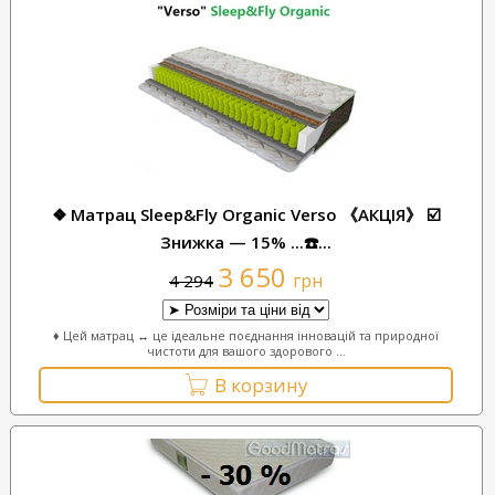
❖ Матрац Sleep&Fly Organic Verso 《АКЦІЯ》 ☑️
Знижка — 15% ...☎️...
3 650
грн
4 294
♦ Цей матрац ↔ це ідеальне поєднання інновацій та природної
чистоти для вашого здорового ...
В корзину