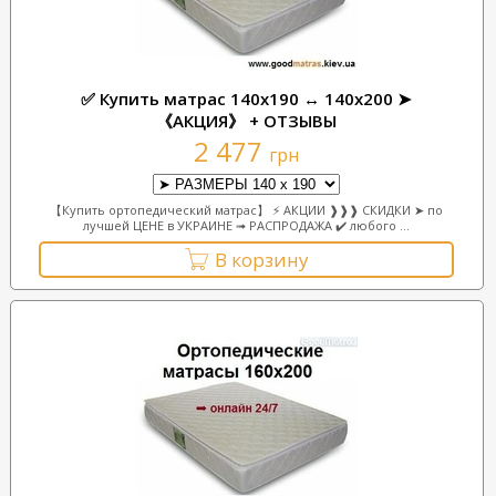
✅ Купить матрас 140х190 ↔ 140х200 ➤
《АКЦИЯ》 + ОТЗЫВЫ
2 477
грн
【Купить ортопедический матрас】 ⚡ АКЦИИ ❱❱❱ СКИДКИ ➤ по
лучшей ЦЕНЕ в УКРАИНЕ ➟ РАСПРОДАЖА ✔️ любого ...
В корзину