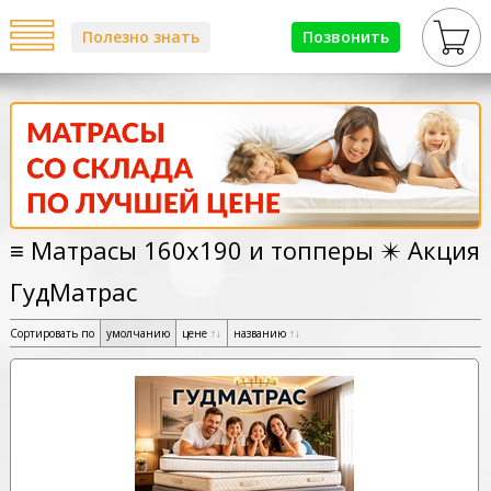
Полезно знать
Позвонить
≡ Матрасы 160х190 и топперы ✴️ Акция
ГудМатрас
Сортировать по
умолчанию
цене
↑
↓
названию
↑
↓