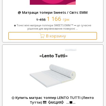
@ Матраци топери Sweets / Світс ЕММ
1 166
грн
1 458
◆ Тонкі міні-матраци-топпери SWEETS ЕММ ™ ➟ це сучасне
рішення для вирівнювання поверхні ...
В корзину
◇ Купить матрас топпер LENTO TUTTI (Ленто
Тутти) ❗❗❗《АКЦИЯ》 ...☎...