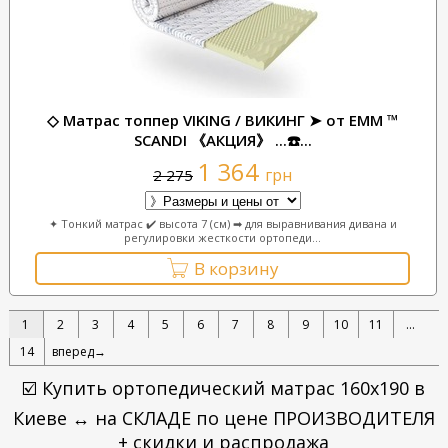
◇ Матрас топпер VIKING / ВИКИНГ ➤ от ЕММ ™
SCANDI 《АКЦИЯ》 ...☎️...
1 364
грн
2 275
✦ Тонкий матрас ✔️ высота 7 (см) ➡ для выравнивания дивана и
регулировки жесткости ортопеди...
В корзину
1
2
3
4
5
6
7
8
9
10
11
...
14
вперед→
☑️ Купить ортопедический матрас 160x190 в
Киеве ↔ на СКЛАДЕ по цене ПРОИЗВОДИТЕЛЯ
+ скидки и распродажа