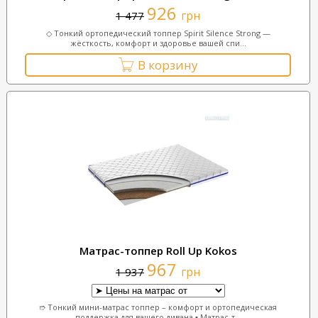
926
грн
1 477
◇ Тонкий ортопедический топпер Spirit Silence Strong —
жёсткость, комфорт и здоровье вашей спи...
В корзину
Матрас-топпер Roll Up Kokos
967
грн
1 937
➱ Тонкий мини-матрас топпер – комфорт и ортопедическая
поддержка для вашего дивана ▪︎ Матрас-т...