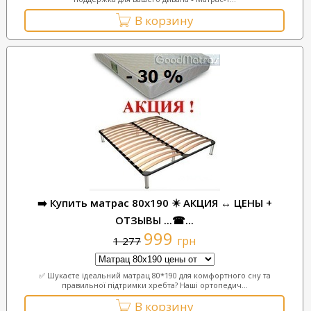
В корзину
➡️ Купить матрас 80x190 ✴️ АКЦИЯ ↔ ЦЕНЫ +
ОТЗЫВЫ ...☎...
999
грн
1 277
✅ Шукаєте ідеальний матрац 80*190 для комфортного сну та
правильної підтримки хребта? Наші ортопедич...
В корзину