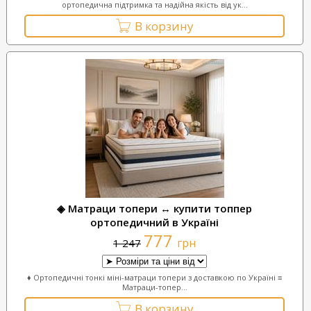
ортопедична підтримка та надійна якість від ук...
В корзину
◈ Матраци топери ↔ купити топпер
ортопедичний в Україні
777
грн
1 247
♦ Ортопедичні тонкі міні-матраци топери з доставкою по Україні ≡
Матраци-топер...
В корзину