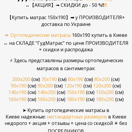
↔【АКЦИЯ】➟ СКИДКИ до - 50 %❗
❗
❗
【Купить матрас 150x190】
➡
у ПРОИЗВОДИТЕЛЯ
+
доставка по Украине
⏩ Ортопедические матрасы
160x190 купить в Киеве
↔ на СКЛАДЕ
"ГудМатрас"
по цене ПРОИЗВОДИТЕЛЯ
+ скидки и распродажа
⚡ Здесь представлены размеры ортопедических
матрасов в сантиметрах:
200x200
(см)
70х190
(см)
80x190
(см)
80х200
(см)
90x190
(см)
90x200
(см)
120x190
(см)
120x200
(см)
140x190
(см)
140x200
(см)
150x190
(см)
150х200
(см)
160x190
(см)
160x200
(см)
180x190
(см)
180x200
(см)
➤ Купить ортопедические матрасы в
Киеве
надежные
:
нестандартных размеров
в Киеве
недорого + акция + отзывы + цена со скидкой ✴️ без
ПОСРЕДНИКОВ