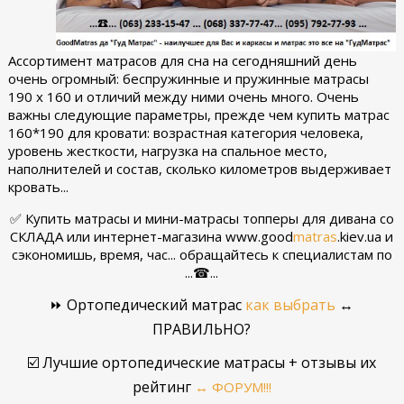
Ассортимент матрасов для сна на сегодняшний день
очень огромный: беспружинные и пружинные матрасы
190 х 160 и отличий между ними очень много. Очень
важны следующие параметры, прежде чем купить матрас
160*190 для кровати: возрастная категория человека,
уровень жесткости, нагрузка на спальное место,
наполнителей и состав, сколько километров выдерживает
кровать...
✅ Купить матрасы и мини-матрасы топперы для дивана со
СКЛАДА или интернет-магазина www.good
matras
.kiev.ua и
сэкономишь, время, час... обращайтесь к специалистам по
...☎...
⏩ Ортопедический матрас
как выбрать
↔
ПРАВИЛЬНО
?
☑️ Лучшие ортопедические матрасы + отзывы их
рейтинг
↔ ФОРУМ!!!