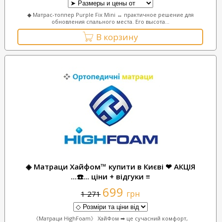
◆ Матрас-топпер Purple Fix Mini ↔ практичное решение для
обновления спального места. Его высота...
В корзину
◈ Матраци Хайфом™ купити в Києві ❤ АКЦІЯ
...☎️... ціни + відгуки ≡
699
грн
1 271
《Матраци HighFoam》 ХайФом ➡ це сучасний комфорт,