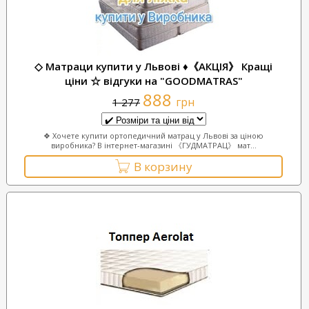
◇ Матраци купити у Львові ♦《АКЦІЯ》 Кращі
ціни ☆ відгуки на "GOODMATRAS"
888
грн
1 277
❖ Хочете купити ортопедичний матрац у Львові за ціною
виробника? В інтернет-магазині 《ГУДМАТРАЦ》 мат...
В корзину