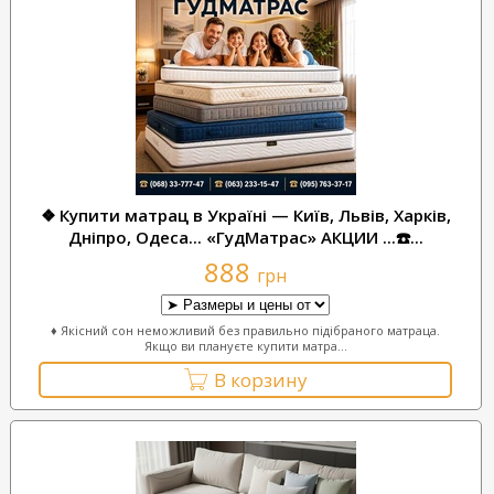
❖ Купити матрац в Україні — Київ, Львів, Харків,
Дніпро, Одеса... «ГудМатрас» АКЦИИ ...☎️...
888
грн
♦ Якісний сон неможливий без правильно підібраного матраца.
Якщо ви плануєте купити матра...
В корзину