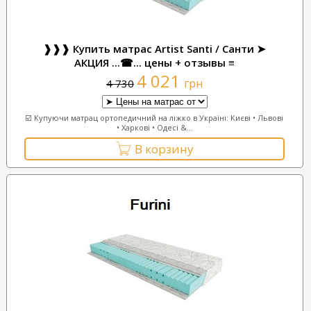
❱❱❱ Купить матрас Artist Santi / Санти ➤
АКЦИЯ ...☎... цены + отзывы ≡
4 021
грн
4 730
☑️ Купуючи матрац ортопедичний на ліжко в Україні: Києві • Львові
• Харкові • Одесі &...
В корзину