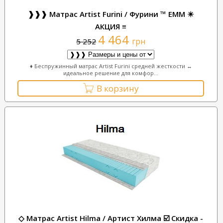
❱❱❱ Матрас Artist Furini / Фурини ™ ЕММ ✴️
АКЦИЯ ≡
4 464
грн
5 252
♦ Беспружинный матрас Artist Furini средней жесткости ↔
идеальное решение для комфор...
В корзину
◇ Матрас Artist Hilma / Артист Хилма ☑️ Скидка -