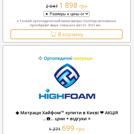
1 898
грн
2 047
≡ Тонкий ортопедический мини-матрас (топпер) мгновенно
преобразит ваше спальное место. Этот мо...
В корзину
◈ Матраци Хайфом™ купити в Києві ❤ АКЦІЯ
...☎️... ціни + відгуки ≡
699
грн
1 271