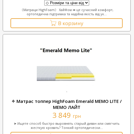
《Матраци HighFoam》 ХайФом ➡ це сучасний комфорт,
ортопедична підтримка та надійна якість від ук...
В корзину
✧ Матрас топпер HighFoam Emerald MEMO LITE /
МЕМО ЛАЙТ
3 849
грн
➤ Ищете способ быстро выровнять старый диван или смягчить
жесткую кровать? Тонкий ортопедически...