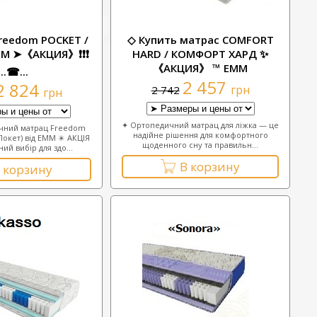
reedom POCKET /
◇ Купить матрас COMFORT
ММ ➤《АКЦИЯ》❗❗❗
HARD / КОМФОРТ ХАРД ✨
《АКЦИЯ》 ™ ЕММ
...☎...
2 457
2 824
грн
2 742
грн
✦ Ортопедичний матрац для ліжка — це
чний матрац Freedom
надійне рішення для комфортного
Покет) від ЕММ ✴️ АКЦІЯ
щоденного сну та правильн...
ий вибір для здо...
В корзину
 корзину