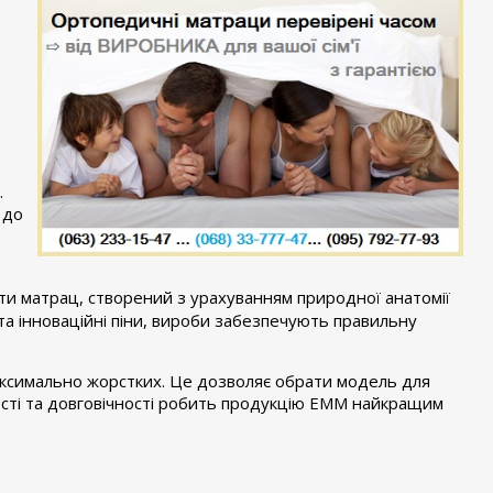
.
 до
ти матрац, створений з урахуванням природної анатомiї
та iнновацiйнi піни, вироби забезпечують правильну
максимально жорстких. Це дозволяє обрати модель для
остi та довговiчностi робить продукцію ЕММ найкращим