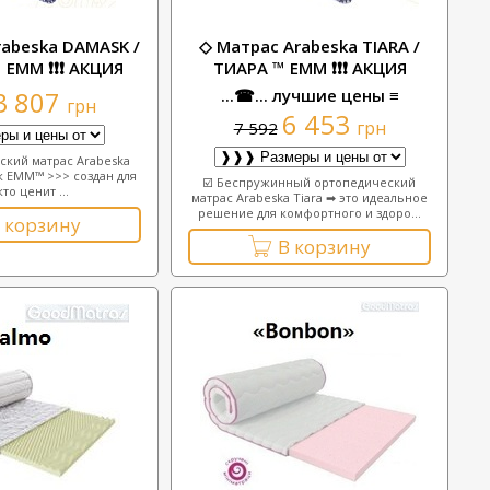
rabeska DAMASK /
◇ Матрас Arabeska TIARA /
 ЕММ ❗❗❗ АКЦИЯ
ТИАРА ™ ЕММ ❗❗❗ АКЦИЯ
3 807
...☎... лучшие цены ≡
грн
6 453
грн
7 592
кий матрас Arabeska
к ЕММ™ >>> создан для
☑️ Беспружинный ортопедический
кто ценит ...
матрас Arabeska Tiara ➡ это идеальное
решение для комфортного и здоро...
 корзину
В корзину