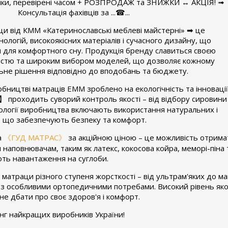
ки, перевiренi часом + РОЗПРОДАЖ та ЗНИЖКИ ↔ АКЦIЯ! ➟
Консультацiя фахiвцiв за ...☎...
ци вiд КММ «Катеринославські меблеві майстерні» ➡ це
логiй, високоякiсних матерiалiв i сучасного дизайну, що
и для комфортного сну. Продукція бренду славиться своєю
нiстю та широким вибором моделей, що дозволяє кожному
ьне рiшення вiдповiдно до вподобань та бюджету.
ництвi матрацiв ЕММ зроблено на екологiчнiсть та iнновацiї
】
проходить суворий контроль якостi – вiд вiдбору сировини
нологiї виробництва включають використання натуральних i
в, що забезпечують безпеку та комфорт.
а
《ГУД МАТРАС》
за акцiйною цiною – це можливiсть отрима
наповнювачам, таким як латекс, кокосова койра, меморi-пiна 
ють навантаження на суглоби.
матраци рiзного ступеня жорсткостi – вiд ультрам'яких до 
 з особливими ортопедичними потребами. Високий рiвень як
не дбати про своє здоров'я i комфорт.
 найкращих виробникiв України!