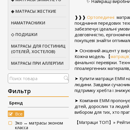
✨ Найкращi виробни
◆ МАТРАСЫ ЖЕСТКИЕ
❱❱❱
Ортопедичнi
матра
поєднання передових техно
НАМАТРАСНИКИ
забезпечує iдеальнi умов
довговiчнiстю, ергономiч
◇ ПОДУШКИ
покупцевi знайти оптимал
МАТРАСЫ ДЛЯ ГОСТИНИЦ
➤ Основний акцент у вироб
(ОТЕЛЕЙ, ХОСТЕЛОВ)
Кожна модель 【
матраців
фiнальної перевiрки. Тех
МАТРАСЫ ПРИ АЛЛЕРГИИ
гіпоалергенних матерiалi
➤ Купити матраци ЕММ н
людини. Завдяки сучасним 
Фильтр
пiдтримку хребта i знижу
➤ Компанiя ЕММ пропонує 
Бренд
дiтей, дорослих та людей
вибором для тих, хто праг
Все
【Матраци ТОП】» Рейтинг
Эко ↔ матрасы эконом
класса