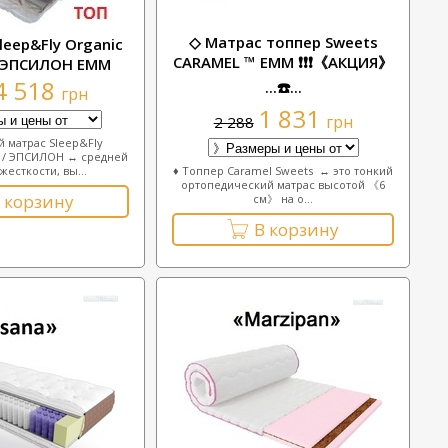
◇ Матрас топпер Sweets
leep&Fly Organic
CARAMEL ™ ЕММ ❗❗❗《АКЦИЯ》
/ ЭПСИЛОН ЕММ
4 518
...☎️...
грн
1 831
грн
2 288
й матрас Sleep&Fly
N / ЭПСИЛОН ↔ средней
жесткости, вы...
♦ Топпер Caramel Sweets ↔ это тонкий
ортопедический матрас высотой 《6
 корзину
см》 на о...
В корзину