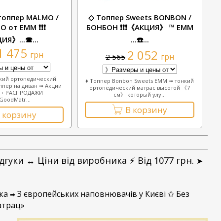
топпер MALMO /
◇ Топпер Sweets BONBON /
 от ЕММ ❗❗❗
БОНБОН ❗❗❗《АКЦИЯ》 ™ ЕММ
ИЯ》...☎...
...☎️...
1 475
2 052
грн
грн
2 565
кий ортопедический
♦ Топпер Bonbon Sweets ЕММ ➟ тонкий
ппер на диван ➟ Акции
ортопедический матрас высотой 《7
и + РАСПРОДАЖИ
см》 который улу...
oodMatr...
В корзину
 корзину
гуки ↔ Цiни вiд виробника ⚡ Вiд 1077 грн.
➤
жка
З європейських наповнювачiв у Києвi ✩ Без
➡
атрац»