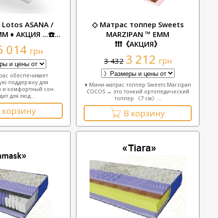
 Lotos ASANA /
◇ Матрас топпер Sweets
 ♦ АКЦИЯ ...☎️...
MARZIPAN ™ ЕММ
❗❗❗《АКЦИЯ》
6 014
грн
3 212
грн
3 432
рас обеспечивает
ую поддержку для
♦ Мини-матрас топпер Sweets Marzipan
 и комфортный сон.
COCOS ↔ это тонкий ортопедический
ит для люд...
топпер 《7 см》...
 корзину
В корзину