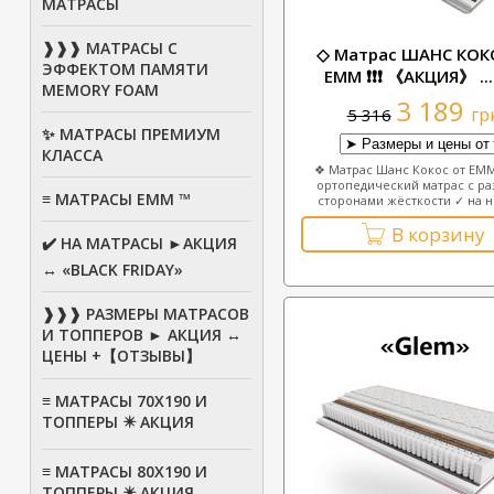
МАТРАСЫ
❱❱❱ МАТРАСЫ С
◇ Матрас ШАНС КОК
ЭФФЕКТОМ ПАМЯТИ
ЕММ ❗❗❗ 《АКЦИЯ》 ...
MEMORY FOAM
3 189
гр
5 316
✨ МАТРАСЫ ПРЕМИУМ
КЛАССА
❖ Матрас Шанс Кокос от EMM
ортопедический матрас с р
≡ МАТРАСЫ ЕММ ™
сторонами жёсткости ✓ на не
В корзину
✔️ НА МАТРАСЫ ►АКЦИЯ
↔ «BLACK FRIDAY»
❱❱❱ РАЗМЕРЫ МАТРАСОВ
И ТОППЕРОВ ► АКЦИЯ ↔
ЦЕНЫ +【ОТЗЫВЫ】
≡ МАТРАСЫ 70Х190 И
ТОППЕРЫ ✴️ АКЦИЯ
≡ МАТРАСЫ 80X190 И
ТОППЕРЫ ✴️ АКЦИЯ