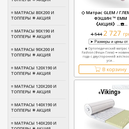
◇ Матрас GLEM / ГЛЕ
≡ МАТРАСЫ 80Х200 И
ФЭШИН ™ ЕММ
ТОППЕРЫ ✴️ АКЦИЯ
《АКЦИЯ》...☎️...
2 727
≡ МАТРАСЫ 90Х190 И
гр
4 544
ТОППЕРЫ ✴️ АКЦИЯ
◆ Ортопедический матрас
≡ МАТРАСЫ 90Х200 И
Fashion (Фешн Глем) ➟ новин
ТОППЕРЫ ✴️ АКЦИЯ
года с двусторонней жёстко
уси...
≡ МАТРАСЫ 120Х190 И
В корзину
ТОППЕРЫ ✴️ АКЦИЯ
≡ МАТРАСЫ 120Х200 И
ТОППЕРЫ ✴️ АКЦИЯ
≡ МАТРАСЫ 140Х190 И
ТОППЕРЫ ✴️ АКЦИЯ
≡ МАТРАСЫ 140Х200 И
ТОППЕРЫ ✴️ АКЦИЯ