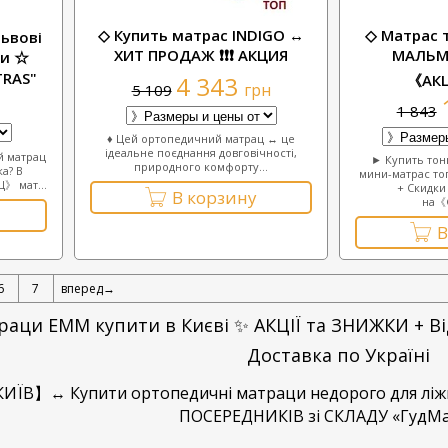
◇ Купить матрас INDIGO ↔
◇ Матрас 
ьвові
ХИТ ПРОДАЖ ❗❗❗ АКЦИЯ
МАЛЬМО
ни ☆
TRAS"
4 343
《АКЦ
грн
5 109
1 843
♦ Цей ортопедичний матрац ↔ це
ідеальне поєднання довговічності,
й матрац
► Купить тон
природного комфорту...
а? В
мини-матрас то
》 мат...
+ Скидк
В корзину
на《G
В
6
7
вперед→
аци ЕММ купити в Києвi ✨ АКЦIЇ та ЗНИЖКИ + Вiд
Доставка по Українi
ЇВ】↔ Купити ортопедичнi матраци недорого для лi
ПОСЕРЕДНИКIВ зі СКЛАДУ «ГудМ