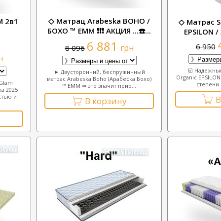
◇ Матрац Arabeska BOHO /
М 2в1
◇ Матрас S
БОХО ™ ЕММ ❗❗❗ АКЦИЯ ...☎️...
EPSILON 
6 881
6 950
грн
8 096
н
☑️ Надежны
► Двусторонний, беспружинный
Organic EPSILO
матрас Arabeska Boho (Арабеска Бохо)
 Glam
степени 
™ ЕММ ⇒ это значит прио...
ка 2025
стью и
В
В корзину