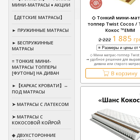
МИНИ-МАТРАСЫ ♦ АКЦИИ
【ДЕТСКИЕ МАТРАСЫ】
◇ Тонкий мини-мат
топпер Twist Cocos /
Кокос ™ЕММ
► ПРУЖИННЫЕ МАТРАСЫ
1 885
гр
2 222
► БЕСПРУЖИННЫЕ
МАТРАСЫ
◇ Мини матрас-топпер Twist
➟ удобное решение для вырав
≡ ТОНКИЕ МИНИ-
дивана или старого матраса
МАТРАСЫ ТОППЕРЫ
В корзину
[ФУТОНЫ] НА ДИВАН
►【КАРКАС КРОВАТИ】↔
ПОД МАТРАСЫ
➤ МАТРАСЫ С ЛАТЕКСОМ
➤ МАТРАСЫ С
КОКОСОВОЙ КОЙРОЙ
◈ ДВУХСТОРОННИЕ