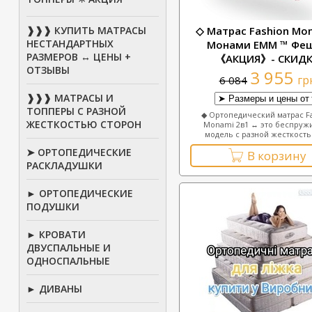
◇ Матрас Fashion Mon
❱❱❱ КУПИТЬ МАТРАСЫ
НЕСТАНДАРТНЫХ
Монами ЕММ ™ Фе
РАЗМЕРОВ ↔ ЦЕНЫ +
《АКЦИЯ》- СКИД
ОТЗЫВЫ
3 955
гр
6 084
❱❱❱ МАТРАСЫ И
ТОППЕРЫ С РАЗНОЙ
◆ Ортопедический матрас F
ЖЕСТКОСТЬЮ СТОРОН
Monami 2в1 ↔ это беспруж
модель с разной жесткостью
➤ ОРТОПЕДИЧЕСКИЕ
В корзину
РАСКЛАДУШКИ
► ОРТОПЕДИЧЕСКИЕ
ПОДУШКИ
► КРОВАТИ
ДВУСПАЛЬНЫЕ И
ОДНОСПАЛЬНЫЕ
► ДИВАНЫ