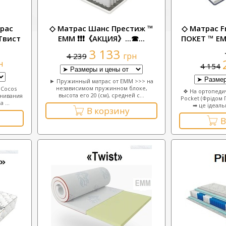
рас
◇ Матрас Шанс Престиж ™
◇ Матрас F
 Твист
ЕММ ❗❗❗《АКЦИЯ》...☎...
ПОКЕТ ™ Е
3 133
грн
4 239
н
4 154
► Пружинный матрас от ЕММ >>> на
независимом пружинном блоке,
 Cocos
❖ На ортопеди
высота его 20 (см), средней с...
нивания
Pocket (Фрідом 
 ...
➡ це ідеальн
В корзину
В