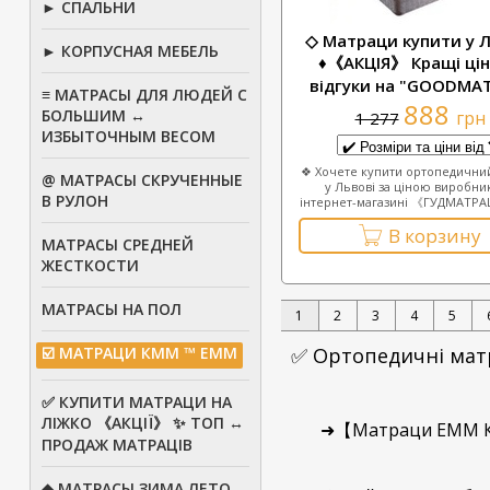
► СПАЛЬНИ
◇ Матраци купити у Л
► КОРПУСНАЯ МЕБЕЛЬ
♦《АКЦІЯ》 Кращі ці
відгуки на "GOODMA
≡ МАТРАСЫ ДЛЯ ЛЮДЕЙ С
888
БОЛЬШИМ ↔
грн
1 277
ИЗБЫТОЧНЫМ ВЕСОМ
❖ Хочете купити ортопедични
@ МАТРАСЫ СКРУЧЕННЫЕ
у Львові за ціною виробник
В РУЛОН
інтернет-магазині 《ГУДМАТРАЦ
В корзину
МАТРАСЫ СРЕДНЕЙ
ЖЕСТКОСТИ
МАТРАСЫ НА ПОЛ
1
2
3
4
5
✅ Ортопедичнi матр
☑️ МАТРАЦИ КММ ™ ЕММ
✅ КУПИТИ МАТРАЦИ НА
ЛІЖКО 《АКЦІЇ》 ✨ ТОП ↔
➜【Матраци ЕММ КИ
ПРОДАЖ МАТРАЦІВ
◆ МАТРАСЫ ЗИМА ЛЕТО