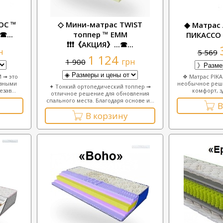
ОС ™
◇ Мини-матрас TWIST
◆ Матрас A
☎...
топпер ™ ЕММ
ПИКАССО ❗❗
❗❗❗《АКЦИЯ》...☎...
н
5 569
1 124
грн
1 900
❖ Матрас PIKA
 ➟ это
необычное решен
азными
✦ Тонкий ортопедический топпер ➟
комфорт, з
зав...
отличное решение для обновления
спального места. Благодаря основе и...
В
В корзину