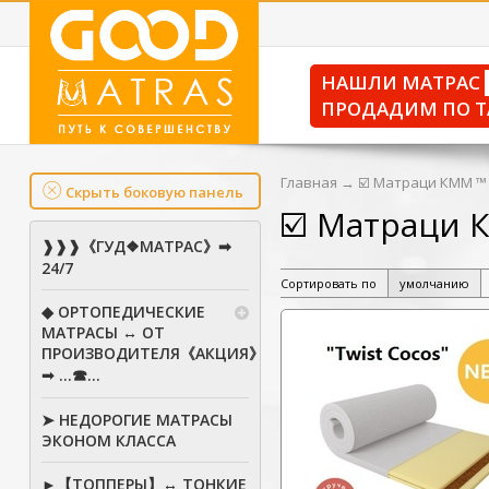
НАШЛИ МАТРАС
ПРОДАДИМ ПО Т
Главная
→
☑️ Матраци КММ ™
Скрыть боковую панель
☑️ Матраци
❱❱❱《ГУД❖МАТРАС》➡
24/7
Сортировать по
умолчанию
◆ ОРТОПЕДИЧЕСКИЕ
МАТРАСЫ ↔ ОТ
ПРОИЗВОДИТЕЛЯ《АКЦИЯ》
➟ ...☎...
➤ НЕДОРОГИЕ МАТРАСЫ
ЭКОНОМ КЛАССА
►【ТОППЕРЫ】↔ ТОНКИЕ