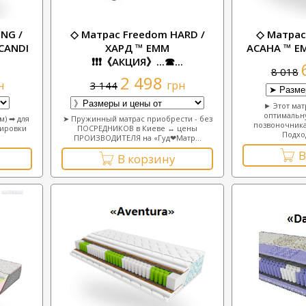
ING /
◇ Матрас Freedom HARD /
◇ Матрас
CANDI
ХАРД ™ ЕММ
АСАНА ™ ЕММ
❗❗❗《АКЦИЯ》...☎...
8 018
2 498
н
грн
3 144
► Этот мат
оптимальн
м) ➡ для
➤ Пружинный матрас приобрести - без
позвоночника
лировки
ПОСРЕДНИКОВ в Киеве ↔ цены
Подход
ПРОИЗВОДИТЕЛЯ на «Гуд❤Матр...
В
В корзину