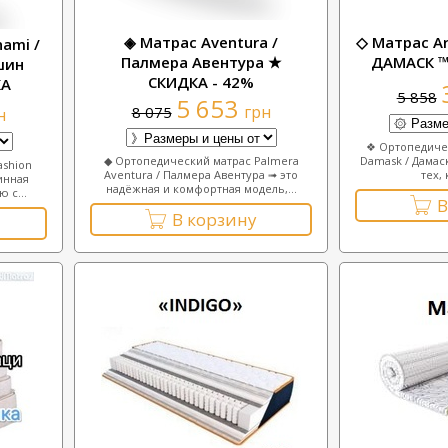
◈ Матрас Aventura /
◇ Матрас A
ami /
Палмера Авентура ★
ДАМАСК ™
шин
СКИДКА - 42%
КА
5 858
5 653
грн
8 075
н
❖ Ортопедичес
◆ Ортопедический матрас Palmera
Damask / Дамас
ashion
Aventura / Палмера Авентура ➟ это
тех, 
инная
надёжная и комфортная модель,...
 с...
В
В корзину