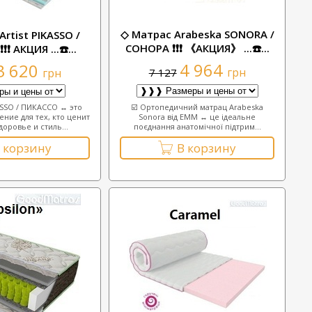
◇ Матрас Arabeska SONORA /
rtist PIKASSO /
СОНОРА ❗❗❗ 《АКЦИЯ》 ...☎️...
❗ АКЦИЯ ...☎️...
4 964
3 620
грн
грн
7 127
SSO / ПИКАССО ↔ это
☑️ Ортопедичний матрац Arabeska
ие для тех, кто ценит
Sonora від EMM ↔ це ідеальне
доровье и стиль...
поєднання анатомічної підтрим...
 корзину
В корзину