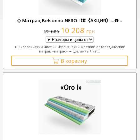
◇ Матрац Belsonno NERO I ❗❗❗《АКЦИЯ》...☎️...
10 208
грн
22 685
► Экологически чистый Итальянский жесткий ортопедический
матрац «матрас» ➟ сделанный из ...
В корзину