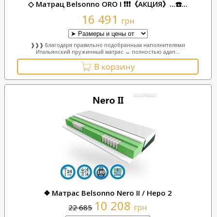
◇ Матрац Belsonno ORO I ❗❗❗《АКЦИЯ》...☎️...
16 491
грн
❱❱❱ Благодаря правильно подобранным наполнителями
Итальянский пружинный матрас ↔ полностью адап...
В корзину
❖ Матрас Belsonno Nero II / Неро 2
10 208
грн
22 685