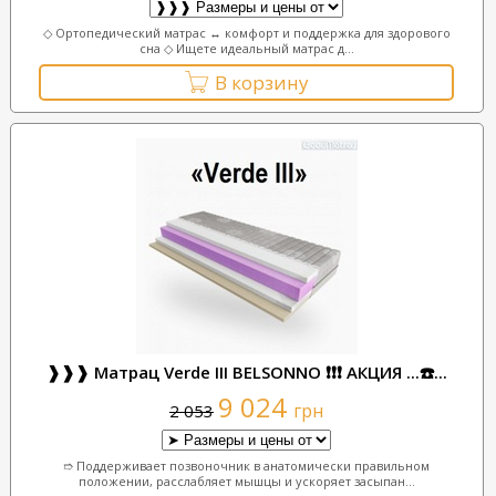
◇ Ортопедический матрас ↔ комфорт и поддержка для здорового
сна ◇ Ищете идеальный матрас д...
В корзину
❱❱❱ Матрац Verde III BELSONNO ❗❗❗ АКЦИЯ ...☎️...
9 024
грн
2 053
➱ Поддерживает позвоночник в анатомически правильном
положении, расслабляет мышцы и ускоряет засыпан...