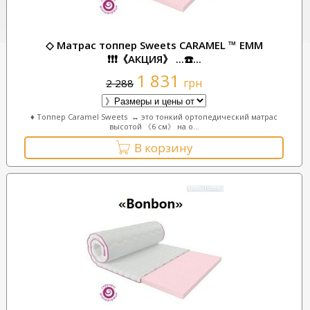
◇ Матрас топпер Sweets CARAMEL ™ ЕММ
❗❗❗《АКЦИЯ》 ...☎️...
1 831
грн
2 288
♦ Топпер Caramel Sweets ↔ это тонкий ортопедический матрас
высотой 《6 см》 на о...
В корзину