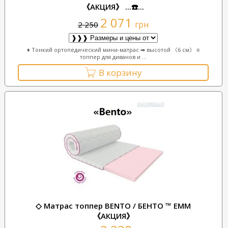
《АКЦИЯ》 ...☎️...
2 071
грн
2 250
♦ Тонкий ортопедический мини-матрас ➡ высотой 《6 см》 ≡
топпер для диванов и ...
В корзину
◇ Матрас топпер BENTO / БЕНТО ™ ЕММ
《АКЦИЯ》