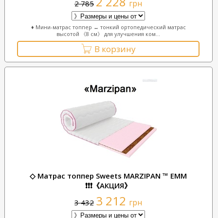
2 228
грн
2 785
♦ Мини-матрас топпер ↔ тонкий ортопедический матрас
высотой 《8 см》 для улучшения ком...
В корзину
◇ Матрас топпер Sweets MARZIPAN ™ ЕММ
❗❗❗《АКЦИЯ》
3 212
грн
3 432