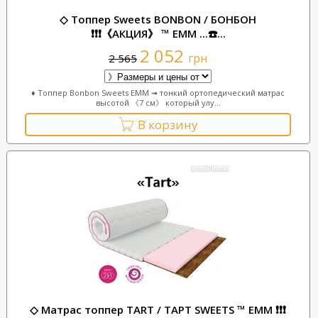
◇ Топпер Sweets BONBON / БОНБОН
❗❗❗《АКЦИЯ》 ™ ЕММ ...☎️...
2 052
грн
2 565
♦ Топпер Bonbon Sweets ЕММ ➟ тонкий ортопедический матрас
высотой 《7 см》 который улу...
В корзину
◇ Матрас топпер TART / ТАРТ SWEETS ™ ЕММ ❗❗❗