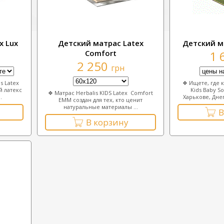
х Luх
Детский матрас Lateх
Детский м
Соmfort
1 
2 250
грн
s Latex
❖ Ищете, где к
й латекс
Kids Baby So
❖ Матрас Herbalis KIDS Latex Comfort
.
Харькове, Днеп
EMM создан для тех, кто ценит
натуральные материалы ...
В
В корзину