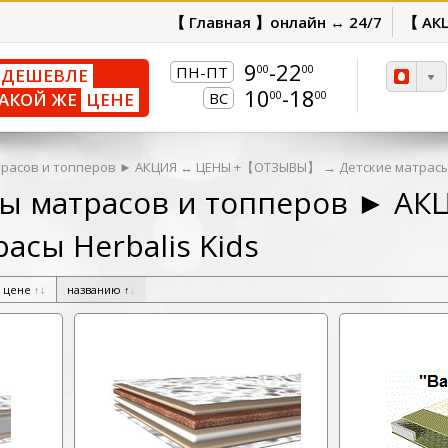
【 Главная 】онлайн ↔ 24/7
【 АК
9
-22
00
00
ПН-ПТ
ДЕШЕВЛЕ
10
-18
00
00
АКОЙ ЖЕ
ЦЕНЕ
ВС
расов и топперов ► АКЦИЯ ↔ ЦЕНЫ +【ОТЗЫВЫ】
→
Детские матрасы 
ы матрасов и топперов ► 
асы Herbalis Kids
цене
↑
↓
названию
↑
↓