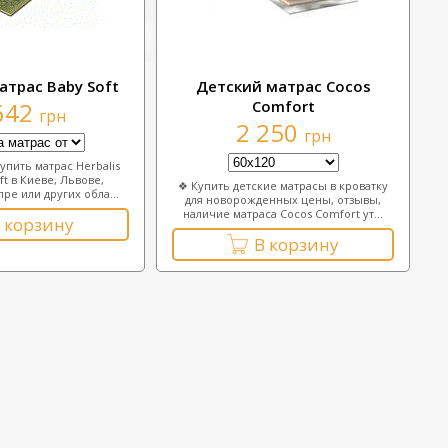
атрас Ваby Soft
Детский матрас Сосоs
642
Comfort
грн
2 250
грн
упить матрас Herbalis
ft в Киеве, Львове,
❖ Купить детские матрасы в кроватку
ре или других обла...
для новорожденных цены, отзывы,
наличие матраса Сосоs Comfort ут...
 корзину
В корзину