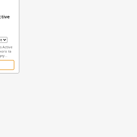
tive
s Active
ного та
ну...