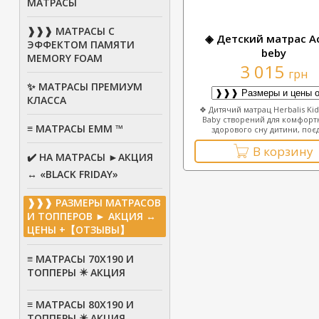
МАТРАСЫ
❱❱❱ МАТРАСЫ С
◈ Детский матрас Ас
ЭФФЕКТОМ ПАМЯТИ
beby
MEMORY FOAM
3 015
грн
✨ МАТРАСЫ ПРЕМИУМ
КЛАССА
❖ Дитячий матрац Herbalis Kid
Baby створений для комфорт
≡ МАТРАСЫ ЕММ ™
здорового сну дитини, поєд
В корзину
✔️ НА МАТРАСЫ ►АКЦИЯ
↔ «BLACK FRIDAY»
❱❱❱ РАЗМЕРЫ МАТРАСОВ
И ТОППЕРОВ ► АКЦИЯ ↔
ЦЕНЫ +【ОТЗЫВЫ】
≡ МАТРАСЫ 70Х190 И
ТОППЕРЫ ✴️ АКЦИЯ
≡ МАТРАСЫ 80X190 И
ТОППЕРЫ ✴️ АКЦИЯ