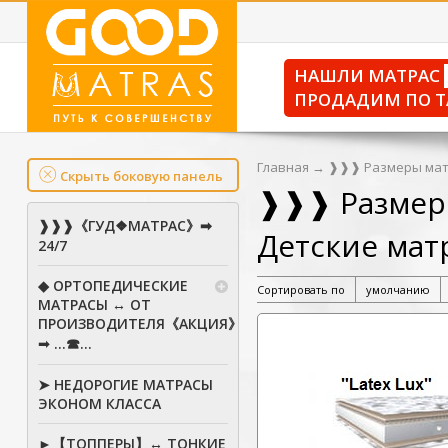
НАШЛИ МАТРАС
ПРОДАДИМ ПО Т
Главная
→
❱❱❱ Размеры мат
Скрыть боковую панель
❱❱❱ Размер
❱❱❱《ГУД❖МАТРАС》➡
Детские матр
24/7
◆ ОРТОПЕДИЧЕСКИЕ
Сортировать по
умолчанию
МАТРАСЫ ↔ ОТ
ПРОИЗВОДИТЕЛЯ《АКЦИЯ》
➟ ...☎...
➤ НЕДОРОГИЕ МАТРАСЫ
ЭКОНОМ КЛАССА
►【ТОППЕРЫ】↔ ТОНКИЕ