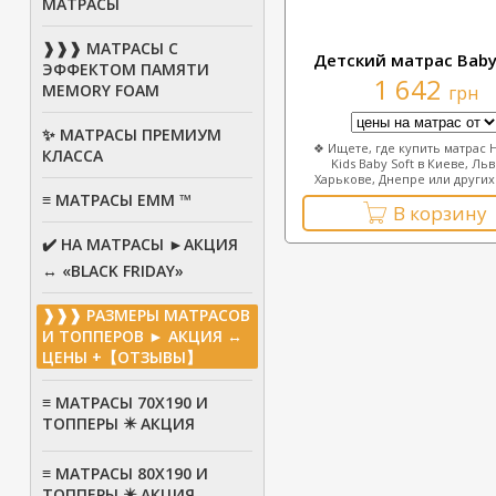
МАТРАСЫ
❱❱❱ МАТРАСЫ С
Детский матрас Ваby
ЭФФЕКТОМ ПАМЯТИ
1 642
MEMORY FOAM
грн
✨ МАТРАСЫ ПРЕМИУМ
❖ Ищете, где купить матрас H
КЛАССА
Kids Baby Soft в Киеве, Льв
Харькове, Днепре или других 
≡ МАТРАСЫ ЕММ ™
В корзину
✔️ НА МАТРАСЫ ►АКЦИЯ
↔ «BLACK FRIDAY»
❱❱❱ РАЗМЕРЫ МАТРАСОВ
И ТОППЕРОВ ► АКЦИЯ ↔
ЦЕНЫ +【ОТЗЫВЫ】
≡ МАТРАСЫ 70Х190 И
ТОППЕРЫ ✴️ АКЦИЯ
≡ МАТРАСЫ 80X190 И
ТОППЕРЫ ✴️ АКЦИЯ