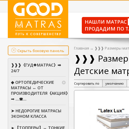
НАШЛИ МАТРАС
ПРОДАДИМ ПО Т
Главная
→
❱❱❱ Размеры мат
Скрыть боковую панель
❱❱❱ Размер
❱❱❱《ГУД❖МАТРАС》➡
Детские матр
24/7
◆ ОРТОПЕДИЧЕСКИЕ
Сортировать по
умолчанию
МАТРАСЫ ↔ ОТ
ПРОИЗВОДИТЕЛЯ《АКЦИЯ》
➟ ...☎...
➤ НЕДОРОГИЕ МАТРАСЫ
ЭКОНОМ КЛАССА
►【ТОППЕРЫ】↔ ТОНКИЕ