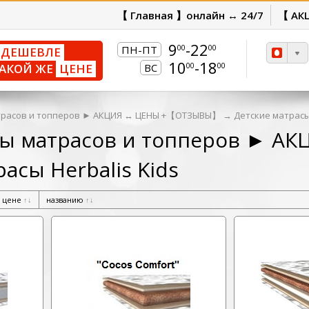
【 Главная 】онлайн ↔ 24/7
【 АК
9
-22
00
00
ПН-ПТ
ДЕШЕВЛЕ
10
-18
00
00
АКОЙ ЖЕ
ЦЕНЕ
ВС
расов и топперов ► АКЦИЯ ↔ ЦЕНЫ +【ОТЗЫВЫ】
→
Детские матрасы 
ы матрасов и топперов ► 
асы Herbalis Kids
цене
↑
↓
названию
↑
↓