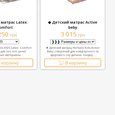
 матрас Lateх
◈ Детский матрас Асtive
оmfort
beby
250
3 015
грн
грн
lis KIDS Latex Comfort
❖ Дитячий матрац Herbalis Kids Active
для тех, кто ценит
Baby створений для комфортного та
ые материалы ...
здорового сну дитини, поєдну...
 корзину
В корзину