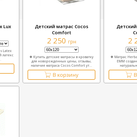
х Luх
Детский матрас Сосоs
Детский
Comfort
С
2 250
2 
грн
s Latex
й латекс
❖ Купить детские матрасы в кроватку
❖ Матрас Herba
.
для новорожденных цены, отзывы,
EMM создан 
наличие матраса Сосоs Comfort ут...
натуральн
В корзину
В