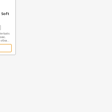
 Soft
erbalis
ове,
обла...