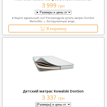
3 999
грн
♦ Ищете идеальный сон? Рекомендуем купить матрас DonSon
Memoflex ↔ беспружинную моде...
В корзину
Детский матрас Kowalski DonSon
3 337
грн