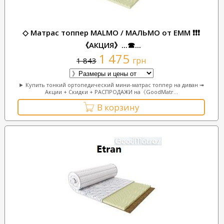
◇ Матрас топпер MALMO / МАЛЬМО от ЕММ ❗❗❗
《АКЦИЯ》...☎...
1 475
грн
1 843
► Купить тонкий ортопедический мини-матрас топпер на диван ➟
Акции + Скидки + РАСПРОДАЖИ на《GoodMatr...
В корзину