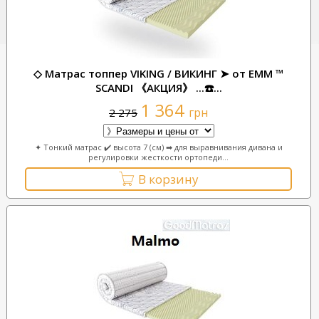
◇ Матрас топпер VIKING / ВИКИНГ ➤ от ЕММ ™
SCANDI 《АКЦИЯ》 ...☎️...
1 364
грн
2 275
✦ Тонкий матрас ✔️ высота 7 (см) ➡ для выравнивания дивана и
регулировки жесткости ортопеди...
В корзину