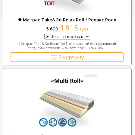
❖ Матрас Take&Go Relax Roll / Релакс Ролл
4 815
грн
5 600
【Матрас Take&Go Relax Roll】➱ спальный беспружинный:
средней жесткости ➟ высота его: 19 (см), ком...
В корзину