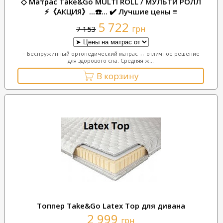
◇ Матрас Take&Go MULTI ROLL / МУЛЬТИ РОЛЛ
⚡《АКЦИЯ》...☎️... ✔️ Лучшие цены ≡
5 722
грн
7 153
≡ Беспружинный ортопедический матрас ↔ отличное решение
для здорового сна. Средняя ж...
В корзину
Топпер Таke&Go Latex Top для дивана
2 999
грн