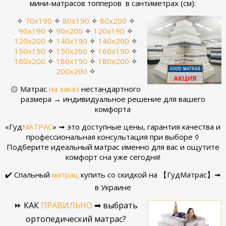
мини-матрасов топперов в сантиметрах (см):
✧
70х190
✧
80x190
✧
80х200
✧
90х190
✧
90х200
✧
120х190
✧
120х200
✧
140х190
✧
140х200
✧
150х190
✧
150х200
✧
160х190
✧
160х200
✧
180х190
✧
180х200
✧
200х200
✧
۞ Матрас
на заказ
нестандартного
размера → индивидуальное решение для вашего
комфорта
«Гуд
МАТРАС
» ➟ это доступные цены, гарантия качества и
профессиональная консультация при выборе ◊
Подберите идеальный матрас именно для вас и ощутите
комфорт сна уже сегодня!
✔️ Спальный
матрац
купить со скидкой на 【ГудМатрас】➟
в Украине
⏩ КАК
ПРАВИЛЬНО
➡ выбрать
ортопедический матрас?