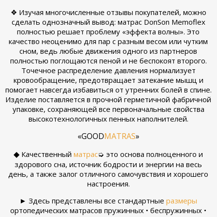
❖ Изучая многочисленные отзывы покупателей, можно
сделать однозначный вывод: матрас DonSon Memoflex
полностью решает проблему «эффекта волны». Это
качество неоценимо для пар с разным весом или чутким
сном, ведь любые движения одного из партнеров
полностью поглощаются пеной и не беспокоят второго.
Точечное распределение давления нормализует
кровообращение, предотвращает затекание мышц и
помогает навсегда избавиться от утренних болей в спине.
Изделие поставляется в прочной герметичной фабричной
упаковке, сохраняющей все первоначальные свойства
высокотехнологичных пенных наполнителей.
«GOOD
MATRAS
»
◆
Качественный
матрас
➭ это основа полноценного и
здорового сна, источник бодрости и энергии на весь
день, а также залог отличного самочувствия и хорошего
настроения.
► Здесь представлены все стандартные
размеры
ортопедических матрасов пружинных • беспружинных •