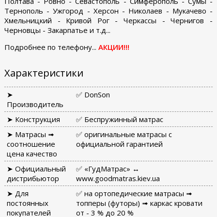
Полтава - Ровно - Севастополь - Симферополь - Сумы -
Тернополь - Ужгород - Херсон - Николаев - Мукачево -
Хмельницкий - Кривой Рог - Черкассы - Чернигов -
Черновцы - Закарпатье и т.д...
Подробнее по телефону...
АКЦИИ!!!
Характеристики
➤
✅ DonSon
Производитель
➤ Конструкция
✅ Беспружинный матрас
➤ Матрасы ➟
✅ оригинальные матрасы с
соотношение
официальной гарантией
цена качество
➤ Официальный
✅ «ГудМатрас» ↔
дистрибьютор
www.goodmatras.kiev.ua
➤ Для
✅ на ортопедические матрасы ➟
постоянных
топперы (футоры) ➟ каркас кровати
покупателей
от - 3 % до 20 %