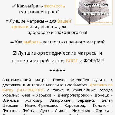
✅ Как выбрать
жесткость
«матраса» матраса?
≡ Лучшие матрасы ➟ для
Вашей
кровати
или дивана ↔ для
здорового и спокойного сна!
➡️ Как
выбрать
жесткость спального матраса?
☑️ Лучшие ортопедические матрасы и
топперы их рейтинг ➱
БЛОГ
и ФОРУМ!!!
✦✦✦✦✦
Анатомический матрас Donson Memoflex купить с
доставкой в интернет магазине GoodMatras.
Доставка по
Киеву (БЕСПЛАТНО)
а также в крупнейшие города
Украины: Киев - Харьков - Днепропетровск - Донецк -
Винница - Житомир - Запорожье - Бердянск - Белая
Церковь - Ивано-Франковск - Кировоград - Конотоп -
Луганск - Лубны - Луцк - Львов - Николаев - Одесса -