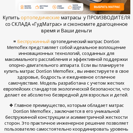
Купить
ортопедические
матрасы у ПРОИЗВОДИТЕЛЯ
со СКЛАДА «ГудМатрас» и сэкономите драгоценное
время и Ваши деньги
≡
Беспружинный
ортопедический матрас DonSon
Memoflex представляет собой идеальное воплощение
инновационных технологий, созданных для
максимального расслабления и эффективной поддержки
опорно-двигательного аппарата. Если вы планируете
купить матрас DonSon Memoflex , вы инвестируете в свое
здоровье, бодрость и ежедневное отличное
самочувствие. Модель разработана с учетом жестких
европейских стандартов экологической безопасности, что
делает ее абсолютно безвредной для взрослых и детей.
❖ Главное преимущество, которым обладает матрас
DonSon Memoflex , заключается в его уникальной
беспружинной конструкции и асимметричной жесткости
сторон. Это практичное инженерное решение позволяет
пользователю самостоятельно координировать уровень