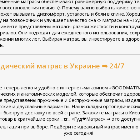
ременные матрасы обеспечивают равномерную поддержку те
о восстановления ночью. ◇ Почему важно выбрать качествен
ожет вызывать дискомфорт, усталость и боли в спине. Хоро
ку на позвоночник и улучшает качество сна ◇ Матрасы на «
ртименте представлены матрасы разной жесткости и конструк
иалов. Они подходят для ежедневного использования, сох
ении многих лет. Выбирая матрас, вы инвестируете в здоро
ь.
дический матрас в Украине ➡ 24/7
не теперь легко и удобно с интернет-магазином «GOODMATRA
ческих и анатомических моделей, которые обеспечат здоро
ге представлены пружинные и беспружинные матрасы, издели
тские и двуспальные варианты. Наши склады ортопедически
т быструю доставку по всей стране. Закажите матрасы в Кие
овар в кратчайшие сроки ...☎️... «Гуд❤Матрас» ➟ это доступ
ультация при выборе. Подберите идеальный матрас именно 
уже сегодня!