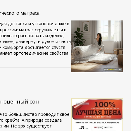
ческого матраса.
ля доставки и установки даже в
рессии: матрас скручивается в
авильно распаковать изделие,
тилен, развернуть рулон и снять
м комфорта достигается спустя
раняет ортопедические свойства
лноценный сон
, что большинство проводит своё
о хребта. А природа создала
ении. Не зря существует