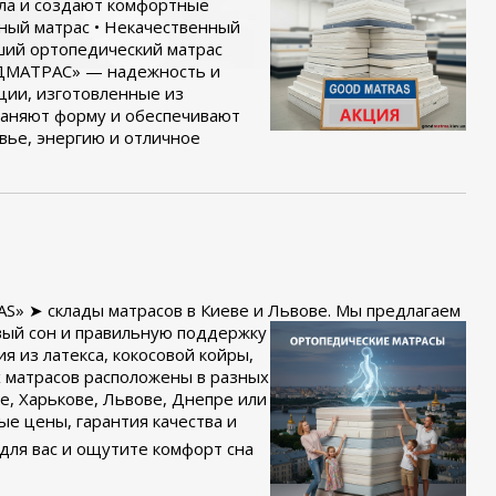
ла и создают комфортные
ный матрас • Некачественный
ший ортопедический матрас
ГУДМАТРАС» — надежность и
ции, изготовленные из
раняют форму и обеспечивают
вье, энергию и отличное
S» ➤ склады матрасов в Киеве и Львове.
Мы предлагаем
вый сон и правильную поддержку
я из латекса, кокосовой койры,
х матрасов расположены в разных
ве, Харькове, Львове, Днепре или
ные цены, гарантия качества и
для вас и ощутите комфорт сна