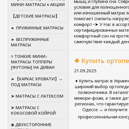
мышц и глубина сна. Сов
МИНИ-МАТРАСЫ ♦ АКЦИИ
условия для полноценног
или изношенный матрас м
【ДЕТСКИЕ МАТРАСЫ】
помогает снизить нагруз
комфорт •➤ У Нас в ассо
► ПРУЖИННЫЕ МАТРАСЫ
сертифицированных матер
комфортный сон на протяж
► БЕСПРУЖИННЫЕ
самочувствие каждый ден
МАТРАСЫ
≡ ТОНКИЕ МИНИ-
❖ Купить ортопе
МАТРАСЫ ТОППЕРЫ
[ФУТОНЫ] НА ДИВАН
21.09.2025
►【КАРКАС КРОВАТИ】↔
♦ Купить матрас в Украи
ПОД МАТРАСЫ
широкий выбор ортопеди
позвоночника. В катало
➤ МАТРАСЫ С ЛАТЕКСОМ
мемори-фоам, а также де
регионах, что гарантируе
➤ МАТРАСЫ С
Одессе ↔ и получите т
КОКОСОВОЙ КОЙРОЙ
профессиональная конс
◈ ДВУХСТОРОННИЕ