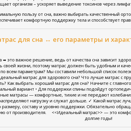
ищает организм – ускоряет выведение токсинов через лимфа
имальную пользу от сна, важно выбирать качественный орто
еспечивает комфортную поддержку тела и способствует пра
трас для сна ↔ его параметры и хара
са
это важное решение, ведь от качества сна зависит здоро
➡
 своей жизни, поэтому матрас должен быть удобным и каче
по всем параметрам? Мы составили небольшой список полезн
идеальный матрас для здорового сна? Что лучше матрас с пр
ть? Как выбрать хороший матрас для сна? Начните с главног
альный вариант • Для поддержки спины подойдут ортопедич
нные матрасы — комфортные, тихие и не передают колебани
аспределяют нагрузку и служат дольше. ✓ Какой матрас луч
о размеру, составу и уровню поддержки. Обязательно обращ
тию от производителя. ⠀ <<Идеальный матрас>> — это комф
долгие годы!