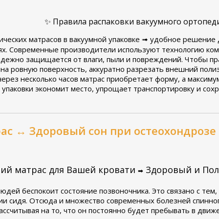
✨ Правила распаковки вакуумного ортопеди
еских матрасов в вакуумной упаковке ➟ удобное решение д
ях. Современные производители используют технологию комп
адежно защищается от влаги, пыли и повреждений. Чтобы пр
на ровную поверхность, аккуратно разрезать внешний полиэ
ерез несколько часов матрас приобретает форму, а максиму
б упаковки экономит место, упрощает транспортировку и сох
ас ↔ Здоровый сон при остеохондрозе
ий матрас для Вашей кровати
Здоровый и По
➡
юдей беспокоит состояние позвоночника. Это связано с тем
ии сидя. Отсюда и множество современных болезней спинног
ассчитывая на то, что он постоянно будет пребывать в движ