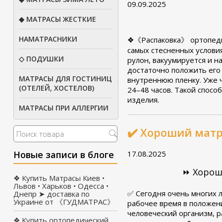
09.09.2025
◆ МАТРАСЫ ЖЕСТКИЕ
НАМАТРАСНИКИ
❖《Распаковка》 ортопедич
самых стесненных услови
◇ ПОДУШКИ
рулон, вакуумируется и н
достаточно положить его 
МАТРАСЫ ДЛЯ ГОСТИНИЦ
внутреннюю пленку. Уже ч
(ОТЕЛЕЙ, ХОСТЕЛОВ)
24–48 часов. Такой спосо
изделия.
МАТРАСЫ ПРИ АЛЛЕРГИИ
✔️ Хороший матр
Новые записи в блоге
17.08.2025
⏩ Хорош
❖ Купить Матрасы Киев •
Львов • Харьков • Одесса •
✅
Сегодня очень многих л
Днепр ➤ доставка по
Украине от 《ГУДМАТРАС》
рабочее время в положен
человеческий организм, р
❖ Купить ортопедический