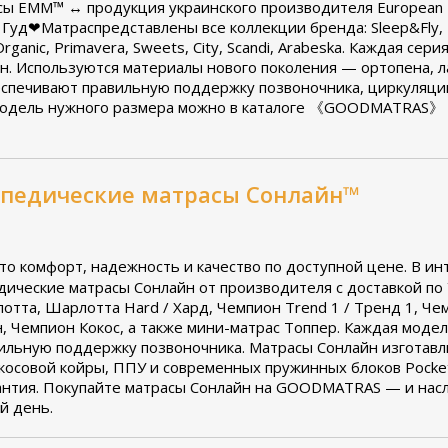
ы ЕММ™ ↔ продукция украинского производителя European Ma
 Гуд❤Матраспредставлены все коллекции бренда: Sleep&Fly, De
 Organic, Primavera, Sweets, City, Scandi, Arabeska. Каждая с
йн. Используются материалы нового поколения — ортопена, ла
спечивают правильную поддержку позвоночника, циркуляци
 модель нужного размера можно в каталоге 《GOODMATRAS》 с
опедические матрасы Сонлайн™
 комфорт, надежность и качество по доступной цене.
В ин
дические матрасы Сонлайн от производителя с доставкой по
тта, Шарлотта Hard / Хард, Чемпион Trend 1 / Тренд 1, Чем
, Чемпион Кокос, а также мини-матрас Топпер. Каждая модел
вильную поддержку позвоночника. Матрасы Сонлайн изготавл
косовой койры, ППУ и современных пружинных блоков Pocket 
антия. Покупайте матрасы Сонлайн на GOODMATRAS — и нас
й день.