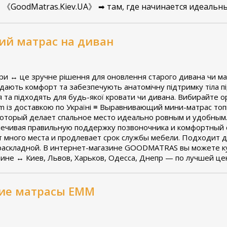
《GoodMatras.Kiev.UA》
там, где начинается идеальны
➡
й матрас на диван
ери ↔ це зручне рішення для оновлення старого дивана чи м
ають комфорт та забезпечують анатомічну підтримку тіла під
 та підходять для будь-якої кровати чи дивана. Вибирайте о
 із доставкою по Україні ≡ Выравнивающий мини-матрас топ
который делает спальное место идеально ровным и удобным.
печивая правильную поддержку позвоночника и комфортный с
т много места и продлевает срок службы мебели. Подходит 
 раскладной. В интернет-магазине GOODMATRAS вы можете 
аине ↔ Киев, Львов, Харьков, Одесса, Днепр — по лучшей цен
кие матрасы ЕММ