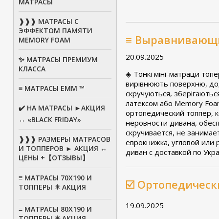
МАТРАСЫ
❱❱❱ МАТРАСЫ С
ЭФФЕКТОМ ПАМЯТИ
≡ Выравнивающи
MEMORY FOAM
20.09.2025
✨ МАТРАСЫ ПРЕМИУМ
КЛАССА
◈ Тонкі міні-матраци топ
вирівнюють поверхню, дод
≡ МАТРАСЫ ЕММ ™
скручуються, зберігаються
латексом або Memory Foam
✔️ НА МАТРАСЫ ►АКЦИЯ
ортопедический топпер, 
↔ «BLACK FRIDAY»
неровности дивана, обес
скручивается, не занимае
❱❱❱ РАЗМЕРЫ МАТРАСОВ
еврокнижка, угловой или
И ТОППЕРОВ ► АКЦИЯ ↔
диван с доставкой по Укр
ЦЕНЫ +【ОТЗЫВЫ】
≡ МАТРАСЫ 70Х190 И
☑️ Ортопедичес
ТОППЕРЫ ✴️ АКЦИЯ
19.09.2025
≡ МАТРАСЫ 80X190 И
ТОППЕРЫ ✴️ АКЦИЯ