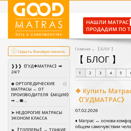
НАШЛИ МАТРАС
ПРОДАДИМ ПО Т
Главная
→
【 БЛОГ 】
Скрыть боковую панель
【 БЛОГ 】
❱❱❱《ГУД❖МАТРАС》➡
24/7
1
2
3
4
5
◆ ОРТОПЕДИЧЕСКИЕ
МАТРАСЫ ↔ ОТ
❖ Купить Матрас
ПРОИЗВОДИТЕЛЯ《АКЦИЯ》
《ГУДМАТРАС》
➟ ...☎...
07.02.2026
➤ НЕДОРОГИЕ МАТРАСЫ
ЭКОНОМ КЛАССА
♦ Матрас ↔ основа комфо
общем самочувствии чело
►【ТОППЕРЫ】↔ ТОНКИЕ