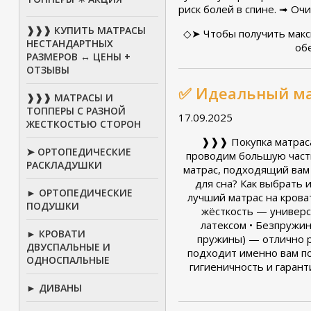
риск болей в спине. ➟ Оч
❱❱❱ КУПИТЬ МАТРАСЫ
◇➤ Чтобы получить макс
НЕСТАНДАРТНЫХ
об
РАЗМЕРОВ ↔ ЦЕНЫ +
ОТЗЫВЫ
✅ Идеальный ма
❱❱❱ МАТРАСЫ И
ТОППЕРЫ С РАЗНОЙ
17.09.2025
ЖЕСТКОСТЬЮ СТОРОН
❱❱❱ Покупка матра
➤ ОРТОПЕДИЧЕСКИЕ
проводим большую часть
РАСКЛАДУШКИ
матрас, подходящий вам 
для сна? Как выбрать 
► ОРТОПЕДИЧЕСКИЕ
лучший матрас на крова
ПОДУШКИ
жёсткость — универс
латексом • Безпружи
► КРОВАТИ
пружины) — отлично р
ДВУСПАЛЬНЫЕ И
подходит именно вам п
ОДНОСПАЛЬНЫЕ
гигиеничность и гаран
► ДИВАНЫ