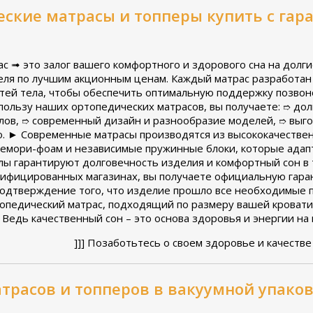
ские матрасы и топперы купить с га
 ➟ это залог вашего комфортного и здорового сна на долги
еля по лучшим акционным ценам.
Каждый матрас разработан 
тей тела, чтобы обеспечить оптимальную поддержку позвон
пользу наших ортопедических матрасов, вы получаете:
дол
➱
лов,
современный дизайн и разнообразие моделей,
выго
➱
➱
о. ► Современные матрасы производятся из высококачествен
 мемори-фоам и независимые пружинные блоки, которые ада
алы гарантируют долговечность изделия и комфортный сон в
тифицированных магазинах, вы получаете официальную гаран
 подтверждение того, что изделие прошло все необходимые п
опедический матрас, подходящий по размеру вашей кровати
 Ведь качественный сон – это основа здоровья и энергии на
]]] Позаботьтесь о своем здоровье и качестве
атрасов и топперов в вакуумной упако