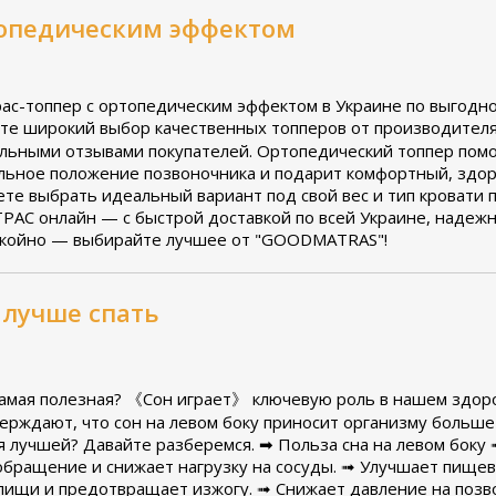
топедическим эффектом
рас-топпер с ортопедическим эффектом в Украине по выгодн
 широкий выбор качественных топперов от производителя 
еальными отзывами покупателей. Ортопедический топпер пом
ильное положение позвоночника и подарит комфортный, здор
ете выбрать идеальный вариант под свой вес и тип кровати 
АС онлайн — с быстрой доставкой по всей Украине, надежн
покойно — выбирайте лучшее от "GOODMATRAS"!
у лучше спать
самая полезная? 《Сон играет》 ключевую роль в нашем здоро
ерждают, что сон на левом боку приносит организму больше
я лучшей? Давайте разберемся. ➡ Польза сна на левом боку
обращение и снижает нагрузку на сосуды. ➟ Улучшает пищев
ищи и предотвращает изжогу. ➟ Снижает давление на позв