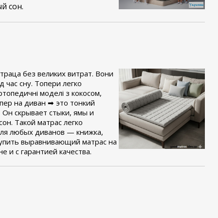
й сон.
атраца без великих витрат.
Вони
 час сну. Топери легко
ртопедичні моделі з кокосом,
пер на диван ➡ это тонкий
 Он скрывает стыки, ямы и
он. Такой матрас легко
для любых диванов — книжка,
купить выравнивающий матрас на
е и с гарантией качества.