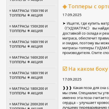
◈ Топперы с ор
≡ МАТРАСЫ 150Х190 И
17.09.2025
ТОППЕРЫ ✴️ АКЦИЯ
➤ Ищете, где купить мат
≡ МАТРАСЫ 150Х200 И
《ГУДМАТРАС》 вы найдете
ТОППЕРЫ ✴️ АКЦИЯ
доставкой со склада и р
матраса, обеспечит прав
≡ МАТРАСЫ 160Х190 И
и скидки, поэтому вы мож
ТОППЕРЫ ✴️ АКЦИЯ
матрасы-топперы ГУДМАТР
производителя. Спите с
≡ МАТРАСЫ 160Х200 И
ТОППЕРЫ ✴️ АКЦИЯ
☑️ На каком бок
≡ МАТРАСЫ 180Х190 И
ТОППЕРЫ ✴️ АКЦИЯ
17.09.2025
❱❱❱ Какая поза для сна 
≡ МАТРАСЫ 180Х200 И
мы спим.
Специалисты утв
ТОППЕРЫ ✴️ АКЦИЯ
именно эта поза считаетс
сердца – улучшает крово
≡ МАТРАСЫ 200Х200 И
лучшему перевариванию п
ТОППЕРЫ ✴️ АКЦИЯ