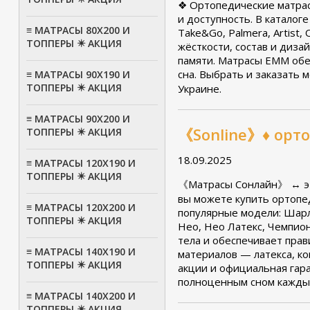
❖ Ортопедические матрас
и доступность.
В каталоге
≡ МАТРАСЫ 80Х200 И
Take&Go, Palmera, Artist,
ТОППЕРЫ ✴️ АКЦИЯ
жёсткости, состав и диза
памяти. Матрасы ЕММ обе
сна. Выбрать и заказать
≡ МАТРАСЫ 90Х190 И
ТОППЕРЫ ✴️ АКЦИЯ
Украине.
≡ МАТРАСЫ 90Х200 И
《Sonline》♦ орт
ТОППЕРЫ ✴️ АКЦИЯ
18.09.2025
≡ МАТРАСЫ 120Х190 И
ТОППЕРЫ ✴️ АКЦИЯ
《Матрасы Сонлайн》 ↔ это
вы можете купить ортопе
≡ МАТРАСЫ 120Х200 И
популярные модели: Шарло
ТОППЕРЫ ✴️ АКЦИЯ
Нео, Нео Латекс, Чемпион
тела и обеспечивает пра
≡ МАТРАСЫ 140Х190 И
материалов — латекса, ко
ТОППЕРЫ ✴️ АКЦИЯ
акции и официальная гар
полноценным сном кажды
≡ МАТРАСЫ 140Х200 И
ТОППЕРЫ ✴️ АКЦИЯ