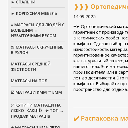
► СПАЛЬНИ
❱❱❱ Ортопедиче
► КОРПУСНАЯ МЕБЕЛЬ
14.09.2025
≡ МАТРАСЫ ДЛЯ ЛЮДЕЙ С
≡➤ Ортопедический матрас
БОЛЬШИМ ↔
гарантией от производит
ИЗБЫТОЧНЫМ ВЕСОМ
анатомических особеннос
комфорт. Сделав выбор в 
@ МАТРАСЫ СКРУЧЕННЫЕ
износостойкость материа
В РУЛОН
гарантированное качеств
как натуральный латекс,
МАТРАСЫ СРЕДНЕЙ
вашего тела. Эти матери
ЖЕСТКОСТИ
производителя или в сер
лет до десятилетия. Это
МАТРАСЫ НА ПОЛ
комфорта. Выбирайте орт
пространство для отдыха.
☑️ МАТРАЦИ КММ ™ ЕММ
✅ КУПИТИ МАТРАЦИ НА
ЛІЖКО 《АКЦІЇ》 ✨ ТОП ↔
ПРОДАЖ МАТРАЦІВ
✔️ Распаковка м
◆ МАТРАСЫ ЗИМА ЛЕТО