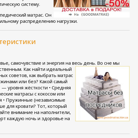
тическую систему.
педический матрас. Он
вильному распределению нагрузки.
ктеристики
вье, самочувствие и энергия на весь день.
Во сне мы
ственным. Как найти идеальный
ых советов, как выбрать матрас
ужинами или без? Какой самый
о — уровня жёсткости • Средняя
еские матрасы с кокосом или
я • Пружинные (независимые
ше для кровати? Тот, который
айте внимание на наполнители,
орт каждую ночь и здоровье на