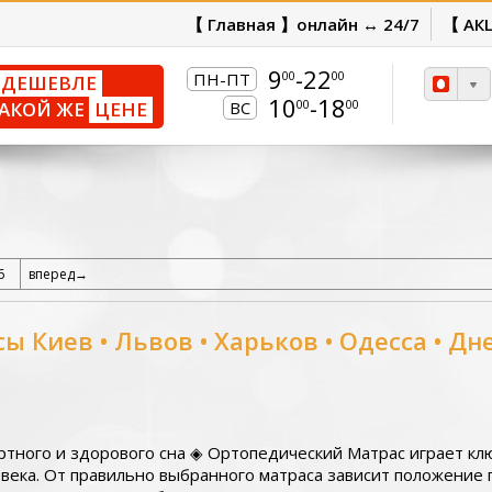
【 Главная 】онлайн ↔ 24/7
【 АК
9
-22
00
00
ПН-ПТ
ДЕШЕВЛЕ
10
-18
00
00
АКОЙ ЖЕ
ЦЕНЕ
ВС
6
вперед→
ы Киев • Львов • Харьков • Одесса • Дн
ртного и здорового сна ◈
Ортопедический Матрас играет клю
века. От правильно выбранного матраса зависит положение 