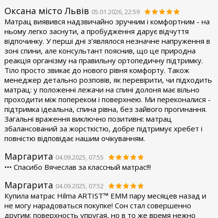
Оксана місто Львів
05.01.2026, 22:59
Матрац виявився надзвичайно зручним і комфортним - на
ньому легко заснути, а пробудження дарує відчуття
відпочинку. У перші дні з’являлося незначне напруження в
зоні спини, але консультант пояснив, що це природна
реакція організму на правильну ортопедичну підтримку.
Тіло просто звикає до нового рівня комфорту. Також
менеджер детально розповів, як перевірити, чи підходить
матрац: у положенні лежачи на спині долоня має вільно
проходити між попереком і поверхнею. Ми переконалися -
підтримка ідеальна, спина рівна, без зайвого прогинання.
Загальні враження виключно позитивні: матрац
збалансований за жорсткістю, добре підтримує хребет і
повністю відповідає нашим очікуванням.
Маргарита
04.09.2025, 07:55
••• Спасибо Вячеслав за классный матрас!!!
Маргарита
04.09.2025, 07:52
Купила матрас Hilma ARTIST™ ЕММ пару месяцев назад и
не могу нарадоваться покупке! Сон стал совершенно
другим: поверхность упругая, но в то же время нежно