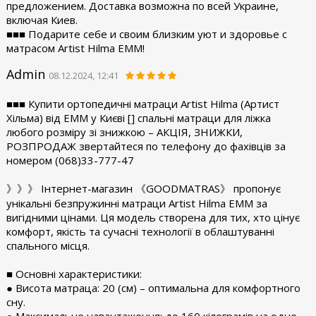
предложением. Доставка возможна по всей Украине,
включая Киев.
■■■ Подарите себе и своим близким уют и здоровье с
матрасом Artist Hilma EMM!
Admin
08.12.2024, 12:41
■■■ Купити ортопедичні матраци Artist Hilma (Артист
Хільма) від ЕММ у Києві [] спальні матраци для ліжка
любого розміру зі знижкою – АКЦІЯ, ЗНИЖКИ,
РОЗПРОДАЖ звертайтеся по телефону до фахівців за
номером (068)33-777-47
》》》 Інтернет-магазин 《GOODMATRAS》 пропонує
унікальні безпружинні матраци Artist Hilma EMM за
вигідними цінами. Ця модель створена для тих, хто цінує
комфорт, якість та сучасні технології в облаштуванні
спального місця.
■ Основні характеристики:
● Висота матраца: 20 (см) – оптимальна для комфортного
сну.
● Максимальне навантаження: до 160 кілограмів на одне