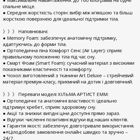
спальне місце.
● Середня жорсткість сторін: вибір між м'якішою та більш
жорсткою поверхнею для ідеальної підтримки тіла.
》》》 Наповнювачі:
● Memory Foam: забезпечує анатомічну підтримку,
адаптуючись до форми тіла.
● Ортопедична піна Комфорт Сенс (Air Layer): сприяє
правильному положенню тіла під час сну.
● Смарт Фоам (Smart Foam): сучасний матеріал з високими
показниками еластичності та комфорту.
● Чохол: виготовлений з тканини Art Deluxe – стрейчевий
матеріал преміум-класу, приємний на дотик і довговічний.
》》》 Переваги моделі ХІЛЬМА АРТИСТ ЕММ:
● Ортопедичні та анатомічні властивості: ідеально
підтримує хребет, сприяє здоровому сну.
● Акції та знижки: вигідні ціни доступні прямо зараз.
● Відгуки: численні позитивні відгуки від наших клієнтів.
● Гарантія якості: забезпечує довготривале використання.
●¤Цілодобове замовлення онлайн: швидко та зручно –
24/7.