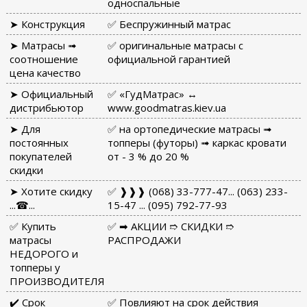
односпальные
➤ Конструкция
✅ Беспружинный матрас
➤ Матрасы ➟
✅ оригинальные матрасы с
соотношение
официальной гарантией
цена качество
➤ Официальный
✅ «ГудМатрас» ↔
дистрибьютор
www.goodmatras.kiev.ua
➤ Для
✅ на ортопедические матрасы ➟
постоянных
топперы (футоры) ➟ каркас кровати
покупателей
от - 3 % до 20 %
скидки
➤ Хотите скидку
✅ ❱❱❱ (068) 33-777-47... (063) 233-
...☎...
15-47 ... (095) 792-77-93
✅ Купить
✅ ➡ АКЦИИ ➱ СКИДКИ ➱
матрасы
РАСПРОДАЖИ
НЕДОРОГО и
топперы у
ПРОИЗВОДИТЕЛЯ
✔️ Срок
✅ Повлияют на срок действия