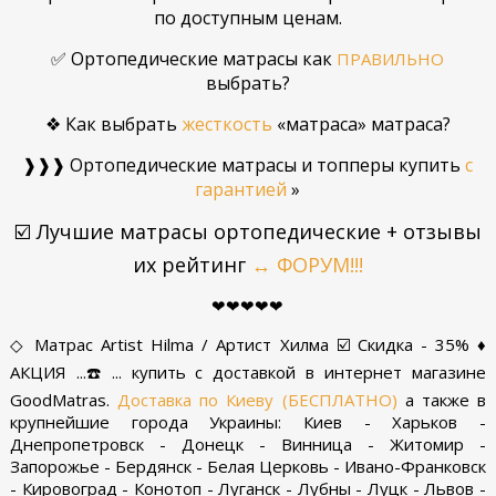
по доступным ценам.
✅ Ортопедические матрасы как
ПРАВИЛЬНО
выбрать
?
❖ Как выбрать
жесткость
«матраса» матраса?
❱❱❱ Ортопедические матрасы и топперы купить
с
гарантией
»
☑️ Лучшие матрасы
ортопедические
+ отзывы
их рейтинг
↔ ФОРУМ!!!
❤❤❤❤❤
◇ Матрас Artist Hilma / Артист Хилма ☑️ Скидка - 35% ♦
АКЦИЯ ...☎️... купить с доставкой в интернет магазине
GoodMatras.
Доставка по Киеву (БЕСПЛАТНО)
а также в
крупнейшие города Украины: Киев - Харьков -
Днепропетровск - Донецк - Винница - Житомир -
Запорожье - Бердянск - Белая Церковь - Ивано-Франковск
- Кировоград - Конотоп - Луганск - Лубны - Луцк - Львов -