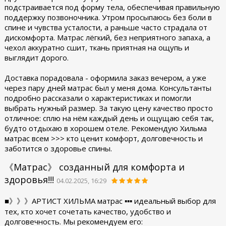
подстраивается под форму тела, обеспечивая правильную
поддержку позвоночника. Утром просыпаюсь без боли в
спине и чувства усталости, а раньше часто страдала от
дискомфорта. Матрас лёгкий, без неприятного запаха, а
чехол аккуратно сшит, ткань приятная на ощупь и
выглядит дорого.
Доставка порадовала - оформила заказ вечером, а уже
через пару дней матрас был у меня дома. Консультанты
подробно рассказали о характеристиках и помогли
выбрать нужный размер. За такую цену качество просто
отличное: сплю на нём каждый день и ощущаю себя так,
будто отдыхаю в хорошем отеле. Рекомендую Хильма
матрас всем >>> кто ценит комфорт, долговечность и
заботится о здоровье спины.
《Матрас》 созданный для комфорта и
здоровья!!!
04.02.2025, 16:29
■》》》АРТИСТ ХИЛЬМА матрас ▪︎▪︎▪︎ идеальный выбор для
тех, кто хочет сочетать качество, удобство и
долговечность. Мы рекомендуем его: