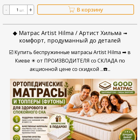
-
+
В корзину
шт.
◆ Матрас Artist Hilma / Артист Хильма
➟
комфорт, продуманный до деталей
☑️ Купить беспружинные матрасы Artist Hilma ➡ в
Киеве ✴️ от ПРОИЗВОДИТЕЛЯ со СКЛАДА по
акционной цене со скидкой ...☎️...