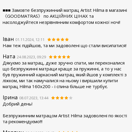
■■■ Замовте безпружинний матрац Artist Hilma в магазині
《GOODMATRAS》 по АКЦІЙНИХ ЦІНАХ та
насолоджуйтеся незрівнянним комфортом кожної ночі!
Іван
01.11.2024, 12:11
Нам теж підійшов, та ми задоволені що стали висипатися!
Ната
24.08.2023, 09:29
Дякуємо за матрац, дуже зручно спати, ми переконалися
що безпружинні матраци краще за пружинні, а то у нас
був пружинний каркасний матрац який йшов у комплекті з
ліжком, ми так намучалися на ньому і вирішили купити
матрац Hilma 160x200 - і спина більше не турбує.
Ірина
08.07.2023, 13:44
Добрий день!
Безпружинним матрацом Artist Hilma задоволені по якості
та рекомендуємо!!!