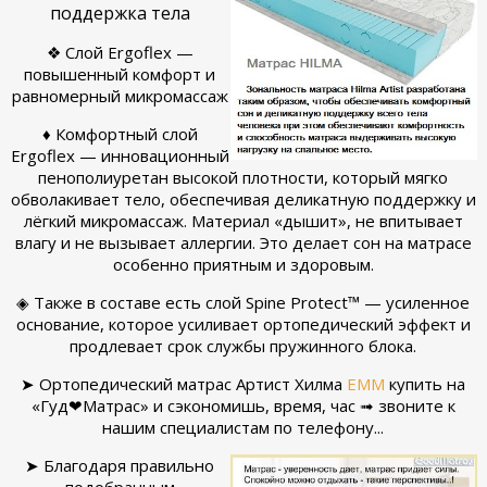
поддержка тела
❖ Слой Ergoflex —
повышенный комфорт и
равномерный микромассаж
♦ Комфортный слой
Ergoflex — инновационный
пенополиуретан высокой плотности, который мягко
обволакивает тело, обеспечивая деликатную поддержку и
лёгкий микромассаж. Материал «дышит», не впитывает
влагу и не вызывает аллергии. Это делает сон на матрасе
особенно приятным и здоровым.
◈ Также в составе есть слой Spine Protect™ — усиленное
основание, которое усиливает ортопедический эффект и
продлевает срок службы пружинного блока.
➤ Ортопедический матрас Артист Хилма
ЕММ
купить на
«Гуд❤Матрас» и сэкономишь, время, час ➟ звоните к
нашим специалистам по телефону...
➤ Благодаря правильно
подобранным