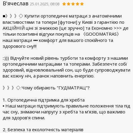
В'ячеслав
25.01.2025, 08:08
■》》》◇ Купити ортопедичні матраци з анатомічними
властивостями та топери [футони] у Києві з гарантією по
АКЦІЙНІЙ ціні зі знижкою [це зручно] та Економно >>> де
тільки позитивні відгуки покупців на 《GOODMATRAS》
наші матраци ▪︎▪︎▪︎ комфорт для вашого спокійного та
здорового сну!!!
::))) Відчуйте новий рівень турботи та комфорту з нашими
ортопедичними матрацами та топерами. Забезпечте собі
здоровий, відновлювальний сон, що буде супроводжувати
вас кожну ніч, а ранок наповнить енергією.
》》》◇ Чому обирають "ГУДМАТРАЦ"?
1. Ортопедична підтримка для хребта
▪︎ Наші матраци підтримують правильне положення тіла під
час сну, знімаючи напругу з хребта та м’язів, що важливо
для здоров’я спини.
2. Безпека та екологічність матеріалів