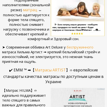
наполнителями (зональной
матрац
резке)
↔
полностью адаптируется к
форме тела спящего,
полностью снимает
нагрузку с позвоночника и
обеспечивает крепкий и
комфортный и Здоровый сон.
➤ Современная оббивка Art Deluxe у
беспружинного
матраса Хильма Артист ➟ крепкий бельгийский стрейч и
износостойкий, не электризуется, это нежная ткань
приятная на ощупь.
✔️ ЕММ ™ ➡
【
Матрасы ARTIST
】
европейские
➱
стандарты качества: матрасы по доступным ценам в
Украине
【Матрас HILMA】
➱
идеально поддерживает
тело спящего в самых
важных для правильного