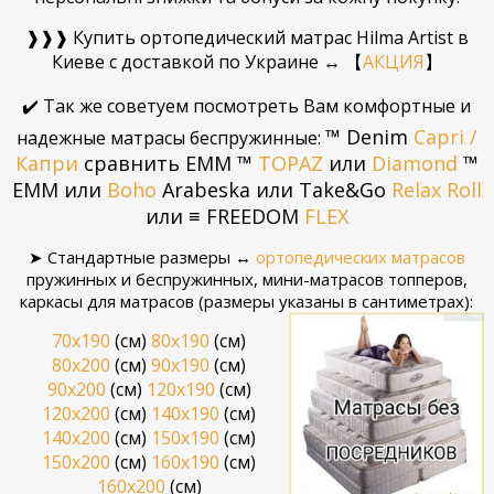
❱❱❱
Купить ортопедический матрас Hilma Artist в
Киеве с доставкой по Украине ↔
【
АКЦИЯ
】
✔️ Так же советуем посмотреть Вам комфортные и
™ Denim
Capri /
надежные матрасы беспружинные:
Капри
сравнить ЕММ ™
TOPAZ
или
Diamond
™
ЕММ
или
Boho
Arabeska или Take&Go
Relax Roll
или
≡ FREEDOM
FLEX
➤ Стандартные размеры ↔
ортопедических матрасов
пружинных и беспружинных, мини-матрасов топперов,
каркасы для матрасов (размеры указаны в сантиметрах):
70х190
(см)
80x190
(см)
80х200
(см)
90x190
(см)
90x200
(см)
120x190
(см)
120x200
(см)
140x190
(см)
140x200
(см)
150x190
(см)
150х200
(см)
160x190
(см)
160x200
(см)