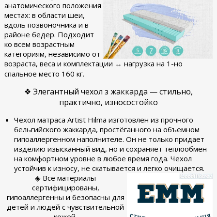
анатомического положения
местах: в области шеи,
вдоль позвоночника и в
районе бедер. Подходит
ко всем возрастным
категориям, независимо от
возраста, веса и комплектации ↔ нагрузка на 1-но
спальное место 160 кг.
❖ Элегантный чехол з жаккарда — стильно,
практично, износостойко
Чехол матраса Artist Hilma изготовлен из прочного
бельгийского жаккарда, простёганного на объемном
гипоаллергенном наполнителе. Он не только придает
изделию изысканный вид, но и сохраняет теплообмен
на комфортном уровне в любое время года. Чехол
устойчив к износу, не скатывается и легко очищается.
◈ Все материалы
сертифицированы,
гипоаллергенны и безопасны для
детей и людей с чувствительной
кожей.