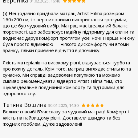
Вероніка
01.02.2025, 16:46
))) Нещодавно придбали матрац Artist Hilma розміром
160x200 см, і з перших хвилин використання зрозуміли,
що це був чудовий вибір. Матрац має ідеальний баланс
жорсткості, що забезпечує надійну підтримку для спини та
водночас дарує комфорт протягом усієї ночі. Перша ніч сну
була просто відмінною — ніякого дискомфорту чи втоми
зранку, тільки приємне відчуття відпочинку.
Якість матеріалів на високому рівні, відчувається турбота
про кожну деталь. Крім того, матрац виглядає стильно та
сучасно. Ми справді задоволені покупкою та можемо
сміливо рекомендувати відверто Artist Hilma тим, хто
шукає ідеальне поєднання комфорту та підтримки для
здорового сну.
Тетяна Вошина
30.01.2025, 14:30
Велике спасибі В'ячеславу за чудовий матрац! Комфорт і
якість на найвищому рівні. Доставили швидко та без
жодних проблем. Дуже задоволені!