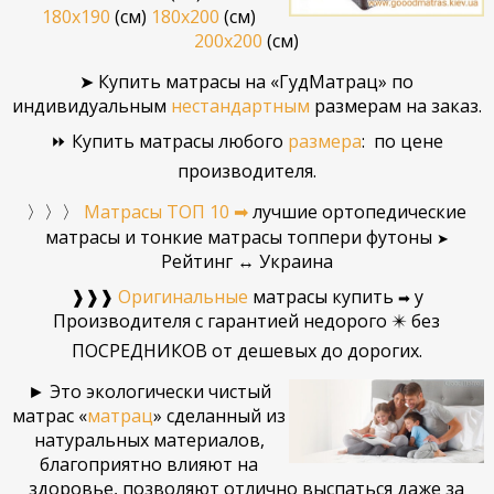
180x190
(см)
180x200
(см)
200x200
(см)
➤
Купить матрасы
на «ГудМатрац»
по
индивидуальным
нестандартным
размерам на заказ
.
⏩ Купить матрасы любого
размера
:
по цене
производителя.
〉〉
〉
Матрасы ТОП 10 ➡
лучшие ортопедические
матрасы и тонкие матрасы топпери футоны
➤
Рейтинг ↔ Украина
❱❱❱
Оригинальные
матрасы купить
у
➡
Производителя
с гарантией недорого ✴️ без
ПОСРЕДНИКОВ от дешевых до
дорогих.
► Это экологически чистый
матрас «
матрац
» сделанный из
натуральных материалов,
благоприятно влияют на
здоровье, позволяют отлично выспаться даже за