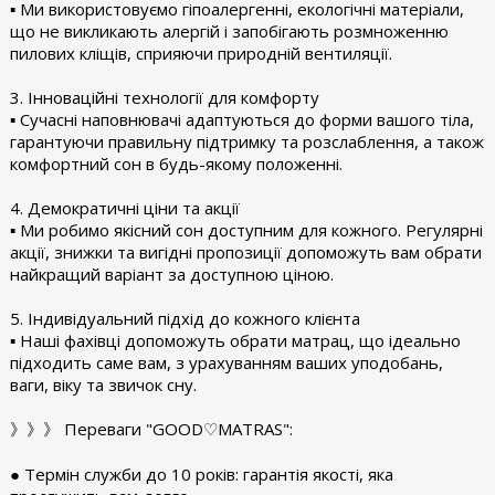
▪︎ Ми використовуємо гіпоалергенні, екологічні матеріали,
що не викликають алергій і запобігають розмноженню
пилових кліщів, сприяючи природній вентиляції.
3. Інноваційні технології для комфорту
▪︎ Сучасні наповнювачі адаптуються до форми вашого тіла,
гарантуючи правильну підтримку та розслаблення, а також
комфортний сон в будь-якому положенні.
4. Демократичні ціни та акції
▪︎ Ми робимо якісний сон доступним для кожного. Регулярні
акції, знижки та вигідні пропозиції допоможуть вам обрати
найкращий варіант за доступною ціною.
5. Індивідуальний підхід до кожного клієнта
▪︎ Наші фахівці допоможуть обрати матрац, що ідеально
підходить саме вам, з урахуванням ваших уподобань,
ваги, віку та звичок сну.
》》》 Переваги "GOOD♡MATRAS":
● Термін служби до 10 років: гарантія якості, яка