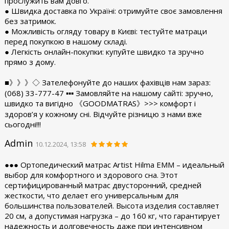
прослужить вам довго.
● Швидка доставка по Україні: отримуйте своє замовлення
без затримок.
● Можливість огляду товару в Києві: тестуйте матраци
перед покупкою в нашому складі.
● Легкість онлайн-покупки: купуйте швидко та зручно
прямо з дому.
■》》》◇ Зателефонуйте до наших фахівців нам зараз:
(068) 33-777-47 ▪︎▪︎▪︎ Замовляйте на нашому сайті: зручно,
швидко та вигідно 《GOODMATRAS》>>> комфорт і
здоров’я у кожному сні. Відчуйте різницю з нами вже
сьогодні!!!
Admin
10.12.2024, 13:58
●●● Ортопедический матрас Artist Hilma EMM – идеальный
выбор для комфортного и здорового сна. Этот
сертифицированный матрас двусторонний, средней
жесткости, что делает его универсальным для
большинства пользователей. Высота изделия составляет
20 см, а допустимая нагрузка – до 160 кг, что гарантирует
надежность и долговечность даже при интенсивном