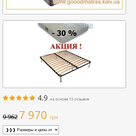
4.9
на основе
15
отзывов
7 970
9 962
грн