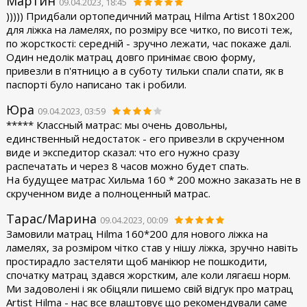
Мартин
09.04.2023, 18:45
))))) Придбали ортопедичний матрац Hilma Artist 180х200
для ліжка на ламелях, по розміру все читко, по висоті теж,
по жорсткості: середній - зручно лежати, час покаже далі.
Один недолік матрац довго принімає свою форму,
привезли в п'ятницю а в суботу тильки спали спати, як в
паспорті було написано так і робили.
Юра
09.04.2023, 03:59
***** Классный матрас: мы очень довольны,
единственный недостаток - его привезли в скрученном
виде и экспедитор сказал: что его нужно сразу
распечатать и через 8 часов можно будет спать.
На будущее матрас Хильма 160 * 200 можно заказать не в
скрученном виде а полноценный матрас.
Тарас/Марина
09.04.2023, 00:09
Замовили матрац Hilma 160*200 для нового ліжка на
ламелях, за розміром чітко став у нішу ліжка, зручно навіть
простирадло застеляти щоб манікюр не пошкодити,
спочатку матрац здався жорстким, але коли лягаєш норм.
Ми задоволені і як обіцяли пишемо свій відгук про матрац
Artist Hilma - нас все влаштовує що рекомендували саме