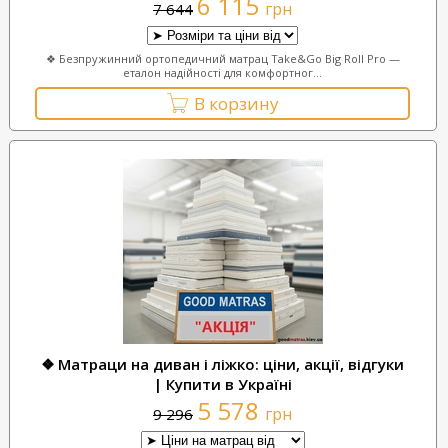
6 115
грн
7 644
❖ Безпружинний ортопедичний матрац Take&Go Big Roll Pro —
еталон надійності для комфортног...
В корзину
❖ Матраци на диван і ліжко: ціни, акції, відгуки
| Купити в Україні
5 578
грн
9 296