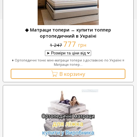
◈ Матраци топери ↔ купити топпер
ортопедичний в Україні
777
грн
1 247
♦ Ортопедичні тонкі міні-матраци топери з доставкою по Україні ≡
Матраци-топер...
В корзину