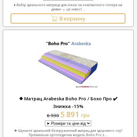
♦ Вибір ідеального матраца для ліжка чи компактного топера на
диван ↔ це інвест...
В корзину
❖ Матрац Arabeska Boho Pro / Бохо Про ✔️
Знижка -15%
5 891
грн
6 930
❖ Шукаєте ідеальний безпружинний матрац для здорового сну?
Преміальна ортопедична модель Boho Pro з ...