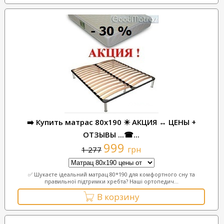
➡️ Купить матрас 80x190 ✴️ АКЦИЯ ↔ ЦЕНЫ +
ОТЗЫВЫ ...☎...
999
грн
1 277
✅ Шукаєте ідеальний матрац 80*190 для комфортного сну та
правильної підтримки хребта? Наші ортопедич...
В корзину