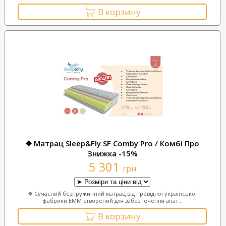
В корзину
❖ Матрац Sleep&Fly SF Comby Pro / Комбі Про
Знижка -15%
5 301
грн
❖ Сучасний безпружинний матрац від провідної української
фабрики ЕММ створений для забезпечення анат...
В корзину