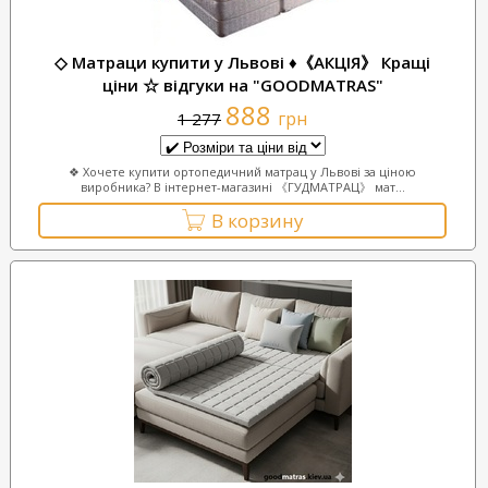
◇ Матраци купити у Львові ♦《АКЦІЯ》 Кращі
ціни ☆ відгуки на "GOODMATRAS"
888
грн
1 277
❖ Хочете купити ортопедичний матрац у Львові за ціною
виробника? В інтернет-магазині 《ГУДМАТРАЦ》 мат...
В корзину