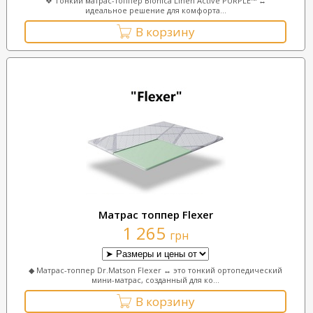
❖ Тонкий матрас-топпер Bionica Linen Active PURPLE™ ↔
идеальное решение для комфорта...
В корзину
Матрас топпер Flexer
1 265
грн
◆ Матрас-топпер Dr.Matson Flexer ↔ это тонкий ортопедический
мини-матрас, созданный для ко...
В корзину