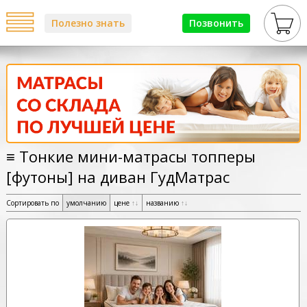
Полезно знать
Позвонить
≡ Тонкие мини-матрасы топперы
[футоны] на диван ГудМатрас
Сортировать по
умолчанию
цене
↑
↓
названию
↑
↓