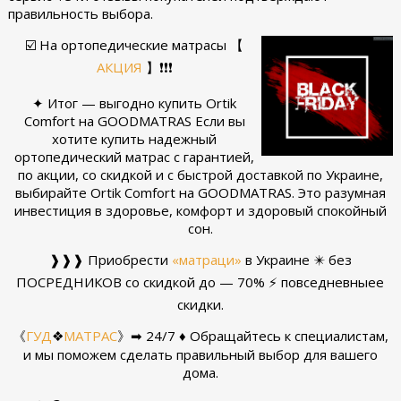
правильность выбора.
☑️ На ортопедические матрасы
【
АКЦИЯ
】
❗❗❗
✦ Итог — выгодно купить Ortik
Comfort на GOODMATRAS Если вы
хотите купить надежный
ортопедический матрас с гарантией,
по акции, со скидкой и с быстрой доставкой по Украине,
выбирайте Ortik Comfort на GOODMATRAS. Это разумная
инвестиция в здоровье, комфорт и здоровый спокойный
сон.
❱❱❱ Приобрести
«матраци»
в Украине ✴️ без
ПОСРЕДНИКОВ со скидкой до — 70% ⚡ повседневныее
скидки.
《
ГУД
❖
МАТРАС
》➡ 24/7 ♦ Обращайтесь к специалистам,
и мы поможем сделать правильный выбор для вашего
дома.