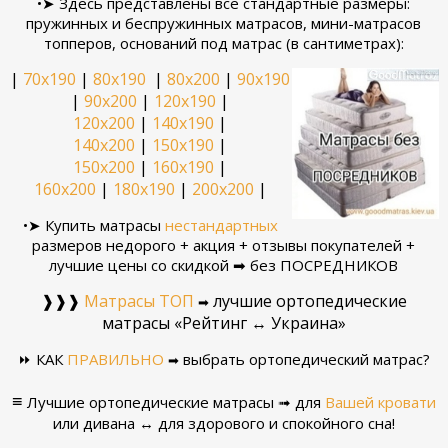
•➤ Здесь представлены все стандартные размеры:
пружинных и беспружинных матрасов, мини-матрасов
топперов, оснований под матрас (в сантиметрах):
|
70х190
|
80x190
|
80х200
|
90х190
|
90х200
|
120х190
|
120х200
|
140х190
|
140х200
|
150х190
|
150х200
|
160х190
|
160х200
|
180х190
|
200х200
|
•➤ Купить матрасы
нестандартных
размеров недорого + акция + отзывы покупателей +
лучшие цены со скидкой ➡ без ПОСРЕДНИКОВ
❱❱❱
Матрасы ТОП
лучшие ортопедические
➡
матрасы «Рейтинг ↔ Украина»
⏩ КАК
ПРАВИЛЬНО
выбрать ортопедический матрас?
➡
≡
Лучшие ортопедические матрасы ➟ для
Вашей кровати
или дивана ↔ для здорового и спокойного сна!