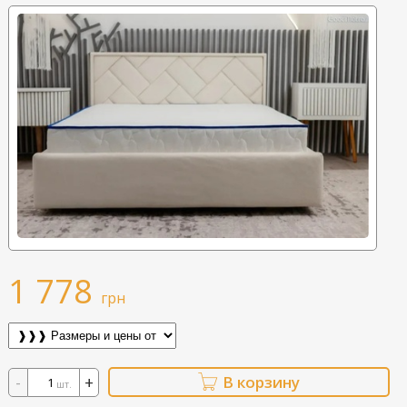
1 778
грн
-
+
В корзину
шт.