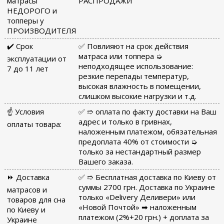
матрасы
РАСПРОДАЖИ
НЕДОРОГО и
топперы у
ПРОИЗВОДИТЕЛЯ
✔️ Срок
✅ Повлияют на срок действия
матраса или топпера ➭
эксплуатации от
неподходящее использование:
7 до 11 лет
резкие перепады температур,
высокая влажность в помещении,
слишком высокие нагрузки и т.д.
☝ Условия
✅ ➱ оплата по факту доставки на Ваш
адрес и только в гривнах,
оплаты товара:
наложенным платежом, обязательная
предоплата 40% от стоимости ➭
только за нестандартный размер
Вашего заказа.
⏩ Доставка
✅ ➱ Бесплатная доставка по Киеву от
суммы 2700 грн. Доставка по Украине
матрасов и
только «Delivery Деливери» или
товаров для сна
«Новой Почтой» ➡ наложенным
по Киеву и
платежом (2%+20 грн.) + доплата за
Украине