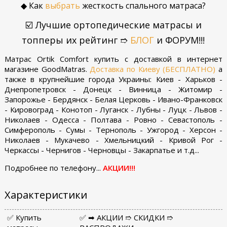
◆ Как
выбрать
жесткость спального матраса?
☑️ Лучшие ортопедические матрасы и
топперы их рейтинг ➱
БЛОГ
и ФОРУМ!!!
Матрас Ortik Comfort купить с доставкой в интернет
магазине GoodMatras.
Доставка по Киеву (БЕСПЛАТНО)
а
также в крупнейшие города Украины: Киев - Харьков -
Днепропетровск - Донецк - Винница - Житомир -
Запорожье - Бердянск - Белая Церковь - Ивано-Франковск
- Кировоград - Конотоп - Луганск - Лубны - Луцк - Львов -
Николаев - Одесса - Полтава - Ровно - Севастополь -
Симферополь - Сумы - Тернополь - Ужгород - Херсон -
Николаев - Мукачево - Хмельницкий - Кривой Рог -
Черкассы - Чернигов - Черновцы - Закарпатье и т.д...
Подробнее по телефону...
АКЦИИ!!!
Характеристики
✅ Купить
✅ ➡ АКЦИИ ➱ СКИДКИ ➱