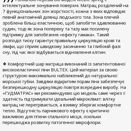
інтелектуальне зонування поверхні. Матрац розділений на
7 функціональних зон жорсткості, кожна з яких відповідає
певній анатомічній ділянці людського тіла. Зона плечей
зроблена більш еластичною, щоб запобігти здавлюванню
судин, тоді як зона попереку та тазу має посилену
підтримку для запобігання «ефекту гамака». Такий
розподіл тиску гарантує правильну циркуляцію крові та
лімфи, що сприяє швидкому засинанню та глибокій фазі
сну, під час якої відбувається відновлення клітин.
❖ Комфортний шар матраца виконаний із запатентованої
високоеластичної піни BULTEX. Цей матеріал за своєю
структурою максимально наближений до натуральної
морської губки. Завдяки відкритим порам піна забезпечує
безперешкодну циркуляцію повітря всередині виробу. На
«ГУДМАТРАС» ми рекомендуємо цю модель саме через її
здатність підтримувати ідеальний мікроклімат: влітку
матрац не перегрівається, а взимку зберігає комфортне
тепло. Відсутність парникового ефекту є критично
важливою для гігієни спального місця, оскільки
перешкоджа розвитку патогенної мікрофлори.