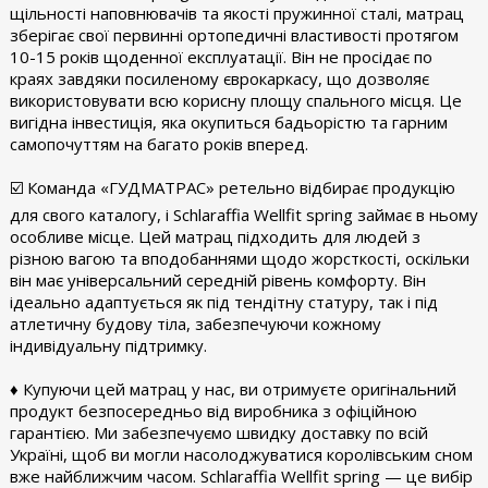
щільності наповнювачів та якості пружинної сталі, матрац
зберігає свої первинні ортопедичні властивості протягом
10-15 років щоденної експлуатації. Він не просідає по
краях завдяки посиленому єврокаркасу, що дозволяє
використовувати всю корисну площу спального місця. Це
вигідна інвестиція, яка окупиться бадьорістю та гарним
самопочуттям на багато років вперед.
​☑️ Команда «ГУДМАТРАС» ретельно відбирає продукцію
для свого каталогу, і Schlaraffia Wellfit spring займає в ньому
особливе місце. Цей матрац підходить для людей з
різною вагою та вподобаннями щодо жорсткості, оскільки
він має універсальний середній рівень комфорту. Він
ідеально адаптується як під тендітну статуру, так і під
атлетичну будову тіла, забезпечуючи кожному
індивідуальну підтримку.
♦ Купуючи цей матрац у нас, ви отримуєте оригінальний
продукт безпосередньо від виробника з офіційною
гарантією. Ми забезпечуємо швидку доставку по всій
Україні, щоб ви могли насолоджуватися королівським сном
вже найближчим часом. Schlaraffia Wellfit spring — це вибір