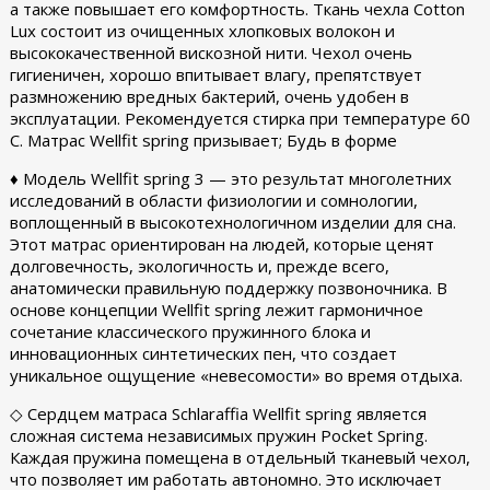
а также повышает его комфортность. Ткань чехла Cotton
Lux состоит из очищенных хлопковых волокон и
высококачественной вискозной нити. Чехол очень
гигиеничен, хорошо впитывает влагу, препятствует
размножению вредных бактерий, очень удобен в
эксплуатации. Рекомендуется стирка при температуре 60
С. Матрас Wellfit spring призывает; Будь в форме
♦ Модель Wellfit spring 3 — это результат многолетних
исследований в области физиологии и сомнологии,
воплощенный в высокотехнологичном изделии для сна.
Этот матрас ориентирован на людей, которые ценят
долговечность, экологичность и, прежде всего,
анатомически правильную поддержку позвоночника. В
основе концепции Wellfit spring лежит гармоничное
сочетание классического пружинного блока и
инновационных синтетических пен, что создает
уникальное ощущение «невесомости» во время отдыха.
◇ Сердцем матраса Schlaraffia Wellfit spring является
сложная система независимых пружин Pocket Spring.
Каждая пружина помещена в отдельный тканевый чехол,
что позволяет им работать автономно. Это исключает