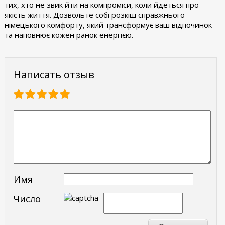
тих, хто не звик йти на компроміси, коли йдеться про
якість життя. Дозвольте собі розкіш справжнього
німецького комфорту, який трансформує ваш відпочинок
та наповнює кожен ранок енергією.
Написать отзыв
Имя
Число