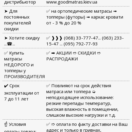
дистрибьютор
www.goodmatras.kiev.ua
➤ Для
✅ на ортопедические матрасы ➟
постоянных
топперы (футоры) ➟ каркас кровати
покупателей
от - 3 % до 20 %
скидки
➤ Хотите скидку
✅ ❱❱❱ (068) 33-777-47... (063) 233-
...☎...
15-47 ... (095) 792-77-93
✅ Купить
✅ ➡ АКЦИИ ➱ СКИДКИ ➱
матрасы
РАСПРОДАЖИ
НЕДОРОГО и
топперы у
ПРОИЗВОДИТЕЛЯ
✔️ Срок
✅ Повлияют на срок действия
матраса или топпера ➭
эксплуатации от
неподходящее использование:
7 до 11 лет
резкие перепады температур,
высокая влажность в помещении,
слишком высокие нагрузки и т.д.
☝ Условия
✅ ➱ оплата по факту доставки на Ваш
адрес и только в гривнах,
оплаты товара: