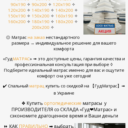
90х190
✧
90х200
✧
120х190
✧
120х200
✧
140х190
✧
140х200
✧
150х190
✧
150х200
✧
160х190
✧
160х200
✧
180х190
✧
180х200
✧
200х200
✧
۞ Матрас
на заказ
нестандартного
размера → индивидуальное решение для вашего
комфорта
«Гуд
МАТРАС
» ➟ это доступные цены, гарантия качества и
профессиональная консультация при выборе ◊
Подберите идеальный матрас именно для вас и ощутите
комфорт сна уже сегодня!
✔️ Спальный
матрац
купить со скидкой на 【ГудМатрас】➟
в Украине
❖ Купить
ортопедические
матрасы у
ПРОИЗВОДИТЕЛЯ со СКЛАДА «Гуд❤Матрас» и
сэкономите драгоценное время и Ваши деньги
⏩ КАК
ПРАВИЛЬНО
➡ выбрать