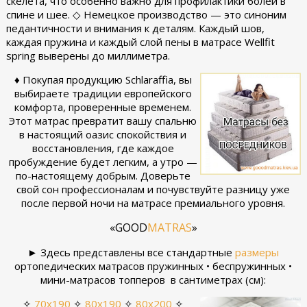
скелета, что особенно важно для профилактики болей в
спине и шее. ◇ Немецкое производство — это синоним
педантичности и внимания к деталям. Каждый шов,
каждая пружина и каждый слой пены в матрасе Wellfit
spring выверены до миллиметра.
♦ Покупая продукцию Schlaraffia, вы
выбираете традиции европейского
комфорта, проверенные временем.
Этот матрас превратит вашу спальню
в настоящий оазис спокойствия и
восстановления, где каждое
пробуждение будет легким, а утро —
по-настоящему добрым. Доверьте
свой сон профессионалам и почувствуйте разницу уже
после первой ночи на матрасе премиального уровня.
«GOOD
MATRAS
»
► Здесь представлены все стандартные
размеры
ортопедических матрасов пружинных • беспружинных •
мини-матрасов топперов в сантиметрах (см):
✧
70х190
✧
80x190
✧
80х200
✧