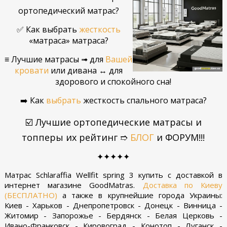
ортопедический матрас?
✅ Как выбрать
жесткость
«матраса» матраса?
≡ Лучшие матрасы ➟ для
Вашей
кровати
или дивана ↔ для
здорового и спокойного сна!
➡️ Как
выбрать
жесткость спального матраса?
☑️ Лучшие ортопедические матрасы и
топперы их рейтинг ➱
БЛОГ
и ФОРУМ!!!
✦✦✦✦✦
Матрас Schlaraffia Wellfit spring 3 купить с доставкой в
интернет магазине GoodMatras.
Доставка по Киеву
(БЕСПЛАТНО)
а также в крупнейшие города Украины:
Киев - Харьков - Днепропетровск - Донецк - Винница -
Житомир - Запорожье - Бердянск - Белая Церковь -
Ивано-Франковск - Кировоград - Конотоп - Луганск -