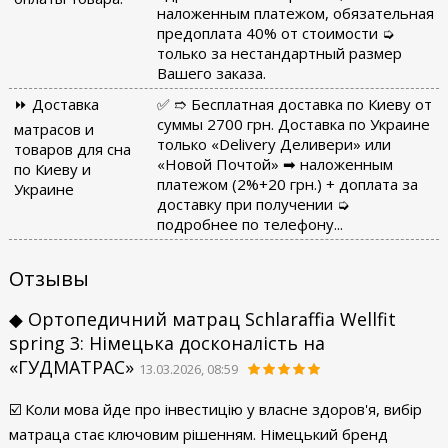
наложенным платежом, обязательная
предоплата 40% от стоимости ➭
только за нестандартный размер
Вашего заказа.
⏩ Доставка
✅ ➱ Бесплатная доставка по Киеву от
суммы 2700 грн. Доставка по Украине
матрасов и
только «Delivery Деливери» или
товаров для сна
«Новой Почтой» ➡ наложенным
по Киеву и
платежом (2%+20 грн.) + доплата за
Украине
доставку при получении ➭
подробнее по телефону...
Отзывы
◆ Ортопедичний матрац Schlaraffia Wellfit
spring 3: Німецька досконалість на
«ГУДМАТРАС»
13.03.2026, 08:59
​☑️ Коли мова йде про інвестицію у власне здоров'я, вибір
матраца стає ключовим рішенням. Німецький бренд