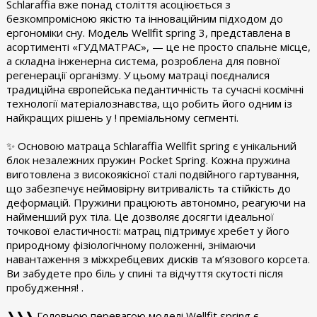
Schlaraffia вже понад століття асоціюється з
безкомпромісною якістю та інноваційним підходом до
ергономіки сну. Модель Wellfit spring 3, представлена в
асортименті «ГУДМАТРАС», — це не просто спальне місце,
а складна інженерна система, розроблена для повної
регенерації організму. У цьому матраці поєдналися
традиційна європейська педантичність та сучасні космічні
технології матеріалознавства, що робить його одним із
найкращих рішень у ! преміальному сегменті.
✨ Основою матраца Schlaraffia Wellfit spring є унікальний
блок незалежних пружин Pocket Spring. Кожна пружина
виготовлена з високоякісної сталі подвійного гартування,
що забезпечує неймовірну витривалість та стійкість до
деформацій. Пружини працюють автономно, реагуючи на
найменший рух тіла. Це дозволяє досягти ідеальної
точкової еластичності: матрац підтримує хребет у його
природному фізіологічному положенні, знімаючи
навантаження з міжхребцевих дисків та м’язового корсета.
Ви забудете про біль у спині та відчуття скутості після
пробудження! .
❱❱❱ Головною перевагою моделі Wellfit spring є