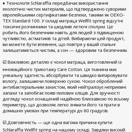
♦ Технологія Schlaraffia передбачає використання
екологічно чистих матеріалів, що підтверджено суворими
європейськими сертифікатами безпеки, такими як OEKO-
TEX Standard 100. У складі матраца Wellfit spring відсутні
токсичні розчинники та шкідливі летючі сполуки. Це
робить його безпечним навіть для людей з підвищеною
чутливістю, астматиків та дітей. Вибираючи цей продукт,
ви можете бути впевнені, що повітря у вашій спальні
залишатиметься чистим, а сон — здоровим та безпечним.
​☑️ Важливою деталлю є чохол матраца, виготовлений із
інноваційного трикотажу Care Cotton. Ця тканина має
унікальну здатність абсорбувати та швидко випаровувати
вологу, залишаючи поверхню сухою. Чохол оброблений
антибактеріальним захистом, який нейтралізує неприємні
запахи та запобігає появі пилових кліщів. Для зручності
догляду чохол оснащений надійною блискавкою по всьому
периметру, що дозволяє легко знімати його та прати в
домашніх умовах при температурі до 60 градусів.
​☑️ Довговічність — ще одна вагома причина купити
Schlaraffia Wellfit spring на нашому складі. Завдяки високій