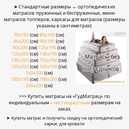
➤ Стандартные размеры ↔ ортопедичес
ких
матрасов пружинных и беспружинных, мини-
матрасов топперов, каркасы для матрасов (размеры
указаны в сантиметрах):
70х190
(см)
80x190
(см)
80х200
(см)
90x190
(см)
90x200
(см)
120x190
(см)
120x200
(см)
140x190
(см)
140x200
(см)
150x190
(см)
150х200
(см)
160x190
(см)
160x200
(см)
180x190
(см)
180x200
(см)
200x200
(см)
>>>
Купить матрасы
на «ГудМатрац»
по
индивидуальным
нестандартным
размерам
на
➤
заказ
.
➤
Купить матрас и получить скидку на ортопедический
каркас для кровати