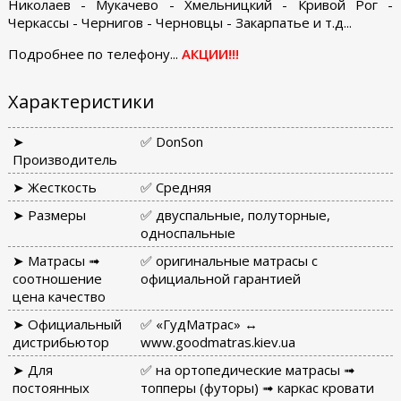
Николаев - Мукачево - Хмельницкий - Кривой Рог -
Черкассы - Чернигов - Черновцы - Закарпатье и т.д...
Подробнее по телефону...
АКЦИИ!!!
Характеристики
➤
✅ DonSon
Производитель
➤ Жесткость
✅ Средняя
➤ Размеры
✅ двуспальные, полуторные,
односпальные
➤ Матрасы ➟
✅ оригинальные матрасы с
соотношение
официальной гарантией
цена качество
➤ Официальный
✅ «ГудМатрас» ↔
дистрибьютор
www.goodmatras.kiev.ua
➤ Для
✅ на ортопедические матрасы ➟
постоянных
топперы (футоры) ➟ каркас кровати