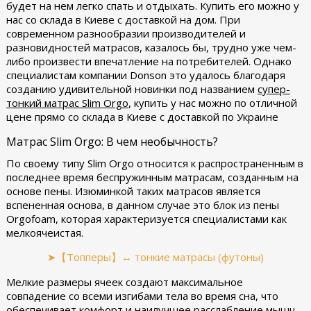
будет на нем легко спать и отдыхать. Купить его можно у
нас со склада в Киеве с доставкой на дом. При
современном разнообразии производителей и
разновидностей матрасов, казалось бы, трудно уже чем-
либо произвести впечатление на потребителей. Однако
специалистам компании Donson это удалось благодаря
созданию удивительной новинки под названием
супер-
тонкий матрас Slim Orgo
, купить у нас можно по отличной
цене прямо со склада в Киеве с доставкой по Украине
Матрас Slim Orgo: В чем необычность?
По своему типу Slim Orgo относится к распространенным в
последнее время беспружинным матрасам, созданным на
основе пены. Изюминкой таких матрасов является
вспененная основа, в данном случае это блок из пены
Orgofoam, которая характеризуется специалистами как
мелкоячеистая.
➤【Топперы】↔ тонкие матрасы (футоны)
Мелкие размеры ячеек создают максимальное
совпадение со всеми изгибами тела во время сна, что
обеспечивает комфорт и наилучшее расслабление мышц