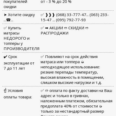
покупателей
от - 3 % до 20 %
скидки
➤ Хотите скидку
✅ ❱❱❱ (068) 33-777-47... (063) 233-
...☎...
15-47 ... (095) 792-77-93
✅ Купить
✅ ➡ АКЦИИ ➱ СКИДКИ ➱
матрасы
РАСПРОДАЖИ
НЕДОРОГО и
топперы у
ПРОИЗВОДИТЕЛЯ
✔️ Срок
✅ Повлияют на срок действия
матраса или топпера ➭
эксплуатации от
неподходящее использование:
7 до 11 лет
резкие перепады температур,
высокая влажность в помещении,
слишком высокие нагрузки и т.д.
☝ Условия
✅ ➱ оплата по факту доставки на Ваш
адрес и только в гривнах,
оплаты товара:
наложенным платежом, обязательная
предоплата 40% от стоимости ➭
только за нестандартный размер