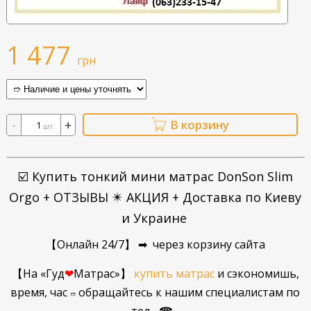
1 477
грн
-
+
В корзину
шт.
☑️ Купить тонкий мини матрас DonSon Slim
Orgo + ОТЗЫВЫ ✴️ АКЦИЯ
+ Доставка по Киеву
и Украине
【Онлайн 24/7】 ➡ через корзину сайта
【
На
«Гуд
❤
Матрас»
】
купить
матрас
и сэкономишь,
время, час
обращайтесь к нашим специалистам по
➱
тел
...☎...