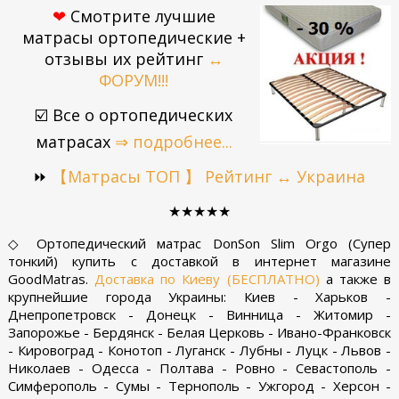
❤
Смотрите лучшие
матрасы
ортопедические
+
отзывы их рейтинг
↔
ФОРУМ!!!
☑️ Все о ортопедических
матрасах
⇒ подробнее...
⏩
【Матрасы ТОП 】
Рейтинг
↔ Украина
★★★★★
◇ Ортопедический матрас DonSon Slim Orgo (Супер
тонкий) купить с доставкой в интернет магазине
GoodMatras.
Доставка по Киеву (БЕСПЛАТНО)
а также в
крупнейшие города Украины: Киев - Харьков -
Днепропетровск - Донецк - Винница - Житомир -
Запорожье - Бердянск - Белая Церковь - Ивано-Франковск
- Кировоград - Конотоп - Луганск - Лубны - Луцк - Львов -
Николаев - Одесса - Полтава - Ровно - Севастополь -
Симферополь - Сумы - Тернополь - Ужгород - Херсон -