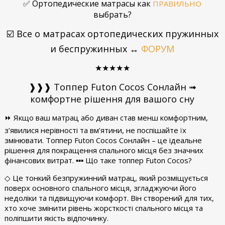
✅ Ортопедические матрасы как
ПРАВИЛЬНО
выбрать
?
☑️
Все о матрасах ортопедических пружинных
и беспружинных ↔
ФОРУМ
★★
★
★★
❱❱❱ Топпер Futon Cocos Сонлайн ➟
комфортне рішення для вашого сну
⏩ Якщо ваш матрац або диван став менш комфортним,
з’явилися нерівності та вм’ятини, не поспішайте їх
змінювати. Топпер Futon Cocos Сонлайн – це ідеальне
рішення для покращення спального місця без значних
фінансових витрат. ▪︎▪︎▪︎ Що таке топпер Futon Cocos?
◇ Це тонкий безпружинний матрац, який розміщується
поверх основного спального місця, згладжуючи його
недоліки та підвищуючи комфорт. Він створений для тих,
хто хоче змінити рівень жорсткості спального місця та
поліпшити якість відпочинку.