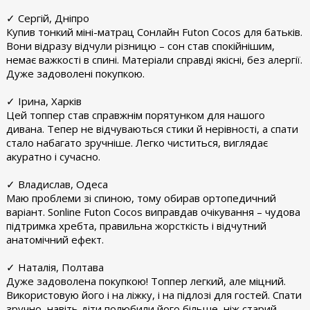
✓ Сергій, Дніпро
Купив тонкий міні-матрац Сонлайн Futon Cocos для батьків.
Вони відразу відчули різницю – сон став спокійнішим,
немає важкості в спині. Матеріали справді якісні, без алергії.
Дуже задоволені покупкою.
✓ Ірина, Харків
Цей топпер став справжнім порятунком для нашого
дивана. Тепер не відчуваються стики й нерівності, а спати
стало набагато зручніше. Легко чиститься, виглядає
акуратно і сучасно.
✓ Владислав, Одеса
Маю проблеми зі спиною, тому обирав ортопедичний
варіант. Sonline Futon Cocos виправдав очікування – чудова
підтримка хребта, правильна жорсткість і відчутний
анатомічний ефект.
✓ Наталія, Полтава
Дуже задоволена покупкою! Топпер легкий, але міцний.
Використовую його і на ліжку, і на підлозі для гостей. Спати
зручно, навіть діти полюбили його більше, ніж старий