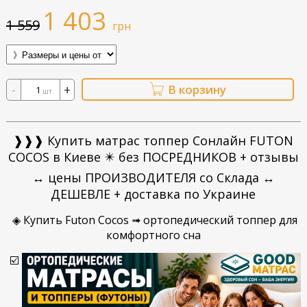
1 403
1 559
грн
-
+
В корзину
шт.
❱❱❱ Купить матрас топпер Сонлайн FUTON
COCOS в Киеве ✴️ без ПОСРЕДНИКОВ + отзывы
↔ цены ПРОИЗВОДИТЕЛЯ со Склада ↔
ДЕШЕВЛЕ + доставка по Украине
◈ Купить Futon Cocos ➟ ортопедический топпер для
комфортного сна
☑️