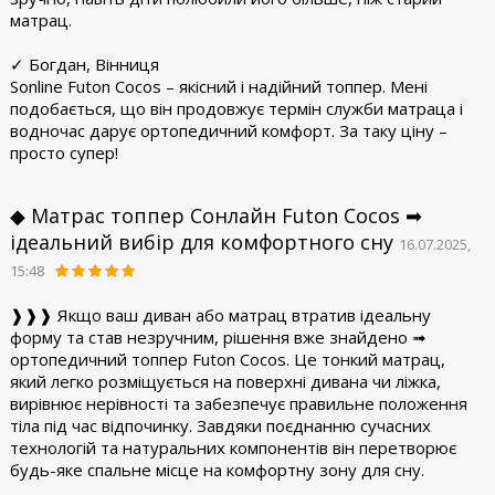
матрац.
✓ Богдан, Вінниця
Sonline Futon Cocos – якісний і надійний топпер. Мені
подобається, що він продовжує термін служби матраца і
водночас дарує ортопедичний комфорт. За таку ціну –
просто супер!
◆ Матрас топпер Сонлайн Futon Cocos ➡
ідеальний вибір для комфортного сну
16.07.2025,
15:48
❱❱❱ Якщо ваш диван або матрац втратив ідеальну
форму та став незручним, рішення вже знайдено ➟
ортопедичний топпер Futon Cocos. Це тонкий матрац,
який легко розміщується на поверхні дивана чи ліжка,
вирівнює нерівності та забезпечує правильне положення
тіла під час відпочинку. Завдяки поєднанню сучасних
технологій та натуральних компонентів він перетворює
будь-яке спальне місце на комфортну зону для сну.