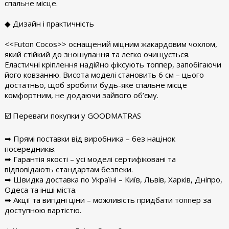
спальне місце.
◆ Дизайн і практичність
<<Futon Cocos>> оснащений міцним жакардовим чохлом,
який стійкий до зношування та легко очищується.
Еластичні кріплення надійно фіксують топпер, запобігаючи
його ковзанню. Висота моделі становить 6 см – цього
достатньо, щоб зробити будь-яке спальне місце
комфортним, не додаючи зайвого об’єму.
☑️ Переваги покупки у GOODMATRAS
➡ Прямі поставки від виробника – без націнок
посередників.
➡ Гарантія якості – усі моделі сертифіковані та
відповідають стандартам безпеки.
➡ Швидка доставка по Україні – Київ, Львів, Харків, Дніпро,
Одеса та інші міста.
➡ Акції та вигідні ціни – можливість придбати топпер за
доступною вартістю.