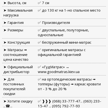
➤ Высота, см
✅ 7 см
➤ Максимальная
✅ до 130 кг на 1-но спальное место
нагрузка
➤ Гарантия
✅ Производителя
➤ Размеры
✅ двуспальные, полуторные,
односпальные
➤ Конструкция
✅ беспружинный мини-матрас
➤ Матрасы ➟
✅ оригинальные матрасы с
соотношение
официальной гарантией
цена качество
➤ Официальный
✅ «ГудМатрас» ↔
дистрибьютор
www.goodmatras.kiev.ua
➤ Для
✅ на ортопедические матрасы ➟
постоянных
топперы (футоры) ➟ каркас кровати
покупателей
от - 3 % до 20 %
скидки
➤ Хотите скидку
✅ ❱❱❱ (068) 33-777-47... (063) 233-
...☎...
15-47 ... (095) 792-77-93