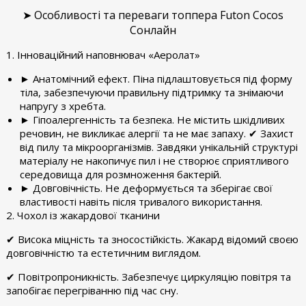
➤ Особливості та переваги топпера Futon Cocos
Сонлайн
1. Інноваційний наповнювач «Аеролат»
► Анатомічний ефект. Піна підлаштовується під форму
тіла, забезпечуючи правильну підтримку та знімаючи
напругу з хребта.
► Гіпоалергенність та безпека. Не містить шкідливих
речовин, не викликає алергії та не має запаху. ✔ Захист
від пилу та мікроорганізмів. Завдяки унікальній структурі
матеріалу не накопичує пил і не створює сприятливого
середовища для розмноження бактерій.
► Довговічність. Не деформується та зберігає свої
властивості навіть після тривалого використання.
2. Чохол із жакардової тканини
✔ Висока міцність та зносостійкість. Жакард відомий своєю
довговічністю та естетичним виглядом.
✔ Повітропроникність. Забезпечує циркуляцію повітря та
запобігає перегріванню під час сну.