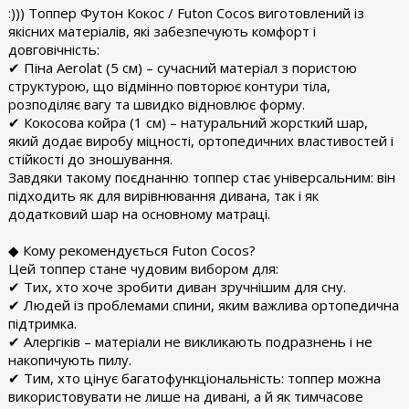
:))) Топпер Футон Кокос / Futon Cocos виготовлений із
якісних матеріалів, які забезпечують комфорт і
довговічність:
✔ Піна Aerolat (5 см) – сучасний матеріал з пористою
структурою, що відмінно повторює контури тіла,
розподіляє вагу та швидко відновлює форму.
✔ Кокосова койра (1 см) – натуральний жорсткий шар,
який додає виробу міцності, ортопедичних властивостей і
стійкості до зношування.
Завдяки такому поєднанню топпер стає універсальним: він
підходить як для вирівнювання дивана, так і як
додатковий шар на основному матраці.
◆ Кому рекомендується Futon Cocos?
Цей топпер стане чудовим вибором для:
✔ Тих, хто хоче зробити диван зручнішим для сну.
✔ Людей із проблемами спини, яким важлива ортопедична
підтримка.
✔ Алергіків – матеріали не викликають подразнень і не
накопичують пилу.
✔ Тим, хто цінує багатофункціональність: топпер можна
використовувати не лише на дивані, а й як тимчасове