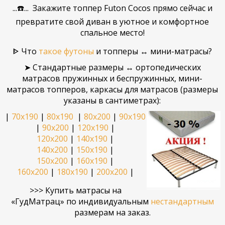
...☎️... Закажите топпер Futon Cocos прямо сейчас и
превратите свой диван в уютное и комфортное
спальное место!
ᐈ Что
такое футоны
и топперы ↔ мини-матрасы?
➤ Стандартные размеры ↔ ортопедических
матрасов пружинных и беспружинных, мини-
матрасов топперов, каркасы для матрасов (размеры
указаны в сантиметрах):
|
70х190
|
80x190
|
80х200
|
90х190
|
90х200
|
120х190
|
120х200
|
140х190
|
140х200
|
150х190
|
150х200
|
160х190
|
160х200
|
180х190
|
200х200
|
>>>
Купить матрасы
на
«ГудМатрац»
по индивидуальным
нестандартным
размерам на заказ
.