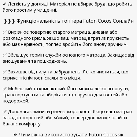
✔ Легкість у догляді. Матеріал не вбирає бруд, що робить
його простим у чищенні.
❱❱❱ Функціональність топпера Futon Cocos Сонлайн
✅ Вирівнює поверхню старого матраца, дивана або
розкладного крісла. Якщо ваш матрац втратив пружність
або має нерівності, топпер зробить його знову зручним.
✅ Збільшує термін служби основного матраца. Захищає від
зношування та пошкоджень.
✅ Захищає від пилу та забруднень. Легко чиститься, що
сприяє гігієнічності спального місця.
✅ Мобільний та компактний. Його можна легко згорнути,
транспортувати та зберігати, що зручно для гостей або
подорожей.
✅ Допомагає змінити рівень жорсткості. Якщо ваш матрац
занадто жорсткий або м’який, топпер допоможе знайти
баланс комфорту.
⏩ Чи можна використовувати Futon Cocos як