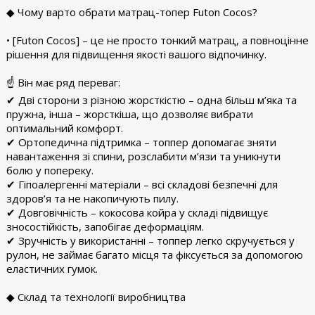
◆ Чому варто обрати матрац-топер Futon Cocos?
• [Futon Cocos] – це не просто тонкий матрац, а повноцінне
рішення для підвищення якості вашого відпочинку.
☝ Він має ряд переваг:
✔ Дві сторони з різною жорсткістю – одна більш м’яка та
пружна, інша – жорсткіша, що дозволяє вибрати
оптимальний комфорт.
✔ Ортопедична підтримка – топпер допомагає зняти
навантаження зі спини, розслабити м’язи та уникнути
болю у попереку.
✔ Гіпоалергенні матеріали – всі складові безпечні для
здоров’я та не накопичують пилу.
✔ Довговічність – кокосова койра у складі підвищує
зносостійкість, запобігає деформаціям.
✔ Зручність у використанні – топпер легко скручується у
рулон, не займає багато місця та фіксується за допомогою
еластичних гумок.
◆ Склад та технології виробництва