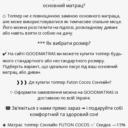
основний матрац?
◇ Топпер не є повноцінною заміною основного матраца,
але може використовуватися як тимчасове спальне місце.
Його можна розстелити на підлозі, розкладному дивані
або навіть взяти із собою на дачу.
*** Як вибрати розмір?
✔️ На сайті GOODMATRAS ви можете купити топпер будь-
якого стандартного або нестандартного розміру.
Підберіть варіант, що ідеально пасує під ваш основний
матрац або диван.
❱❱❱ Де купити топпер Futon Cocos Сонлайн?
✨ Оформити замовлення можна на GOODMATRAS із
доставкою по всій Україні.
☎ Зв’яжіться з нами прямо зараз ➟ і подаруйте собі
комфортний та здоровий сон!
◈ Матрас топпер Сонлайн FUTON COCOS ✅ Скидка —15%