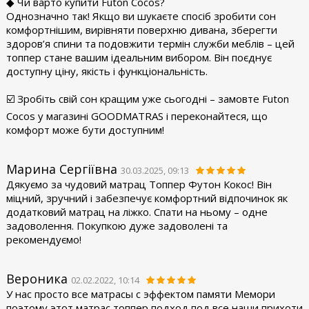
◆ Чи варто купити Futon Cocos?
Однозначно так! Якщо ви шукаєте спосіб зробити сон
комфортнішим, вирівняти поверхню дивана, зберегти
здоров’я спини та подовжити термін служби меблів – цей
топпер стане вашим ідеальним вибором. Він поєднує
доступну ціну, якість і функціональність.
☑️ Зробіть свій сон кращим уже сьогодні – замовте Futon
Cocos у магазині GOODMATRAS і переконайтеся, що
комфорт може бути доступним!
Марина Сергіївна
30.03.2025, 09:13
Дякуємо за чудовий матрац Топпер Футон Кокос! Він
міцний, зручний і забезпечує комфортний відпочинок як
додатковий матрац на ліжко. Спати на ньому – одне
задоволення. Покупкою дуже задоволені та
рекомендуємо!
Вероника
02.02.2022, 10:14
У нас просто все матрасы с эффектом памяти Мемори
поэтому этот матрас топпер подход под все наши прихоти