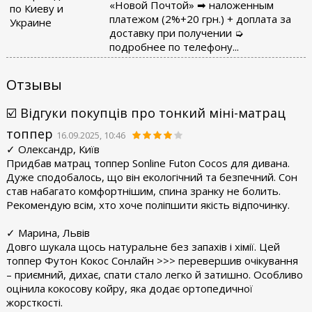
«Новой Почтой» ➡ наложенным
по Киеву и
платежом (2%+20 грн.) + доплата за
Украине
доставку при получении ➭
подробнее по телефону...
Отзывы
☑️ Відгуки покупців про тонкий міні-матрац
топпер
16.09.2025, 10:46
✓ Олександр, Київ
Придбав матрац топпер Sonline Futon Cocos для дивана.
Дуже сподобалось, що він екологічний та безпечний. Сон
став набагато комфортнішим, спина зранку не болить.
Рекомендую всім, хто хоче поліпшити якість відпочинку.
✓ Марина, Львів
Довго шукала щось натуральне без запахів і хімії. Цей
топпер Футон Кокос Сонлайн >>> перевершив очікування
– приємний, дихає, спати стало легко й затишно. Особливо
оцінила кокосову койру, яка додає ортопедичної
жорсткості.