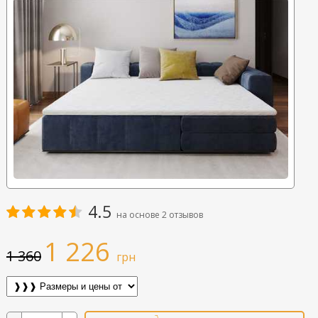
4.5
на основе
2
отзывов
1 226
1 360
грн