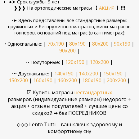
●➤ Срок службы: 9 лет
❱❱❱ На ортопедические матрасы
【
АКЦИЯ
】
❗❗❗
•➤ Здесь представлены все стандартные размеры:
пружинных и беспружинных матрасов, мини-матрасов
топперов, оснований под матрас (в сантиметрах):
|
70х190
|
80x190
|
80х200
|
90х190
|
• Односпальные:
90х200
|
|
120х190
|
120х200
|
•• Полуторные:
|
140х190
|
140х200
|
150х190
|
••• Двуспальные:
150х200
|
160х190
|
160х200
|
180х190
|
200х200
|
☑
Купить матрасы
нестандартных
размеров
(
индивидуальные размеры
)
недорого +
акция + отзывы покупателей + лучшие цены со
скидкой ➡ без ПОСРЕДНИКОВ
◇◇◇ Lento Tutti – ваш ключ к здоровому и
комфортному сну