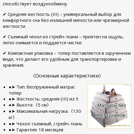
способствует воздухообмену.
✔ Средняя жесткость (III) – универсальный выбор для
комфортного сна без излишней мягкости или чрезмерной
жесткости.
✔ Съемный чехол из стрейч-ткани – приятен на ощупь,
легко снимается и поддается чистке.
✔ Компактная упаковка – топер поставляется в скрученном
виде, что делает его удобным для транспортировки и
хранения.
《Основные характеристики》
●➤ Тип: беспружинный матрас
топер
●➤ Жесткость: средняя (III) из 5
●➤ Высота:《5 см》
●➤ Максимальная нагрузка:《130
кг》
●➤ Чехол: съемный, стрейч-ткань
●➤ Гарантия: 18 месяцев