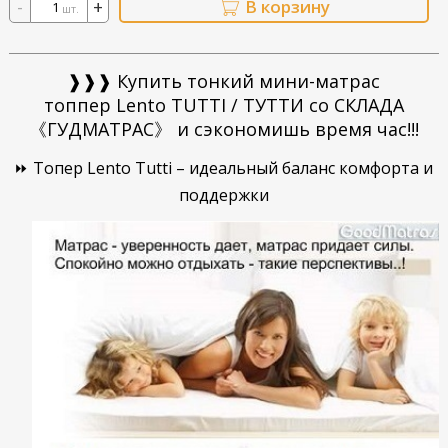
-
+
В корзину
шт.
❱❱❱ Купить тонкий мини-матрас
топпер Lento TUTTI / ТУТТИ со СКЛАДА
《
ГУДМАТРАС》
и сэкономишь время час!!!
⏩ Топер Lento Tutti – идеальный баланс комфорта и
поддержки