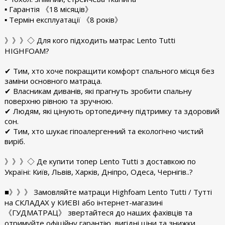
▪︎ Гарантія 《18 місяців》
▪︎ Термін експлуатації 《8 років》
》》》◇ Для кого підходить матрас Lento Tutti
HIGHFOAM?
✔ Тим, хто хоче покращити комфорт спального місця без
заміни основного матраца.
✔ Власникам диванів, які прагнуть зробити спальну
поверхню рівною та зручною.
✔ Людям, які цінують ортопедичну підтримку та здоровий
сон.
✔ Тим, хто шукає гіпоалергенний та екологічно чистий
виріб.
》》》◇ Де купити топер Lento Tutti з доставкою по
Україні: Київ, Львів, Харків, Дніпро, Одеса, Чернігів..?
■》》》 Замовляйте матраци Highfoam Lento Tutti / Тутті
на СКЛАДАХ у КИЄВІ або інтернет-магазині
《ГУДМАТРАЦ》 звертайтеся до наших фахівців та
отримуйте офіційну гарантію, вигідні ціни та знижки.