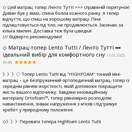
◇ Цей матрац топер Ленто Тутті >>> справжній порятунок!
Диван був у ямах, спина боліла кожного ранку. А тепер
відчуття, що спиш на хорошому матраці. Піна
підлаштовується під тіло, не продавлюється. Засинаю за
кілька хвилин. Доставка теж була швидка!
/// Відверто рекомендуємо!
◇ Матрац-топер Lento Tutti / Ленто Тутті ▪︎▪︎▪︎
ідеальний вибір для комфортного сну
11.02.2025,
00:48
》》》◇ Топер Lento Tutti від "HIGHFOAM" тонкий міні-
матрац – це безпружинний ортопедичний матрац-топер із
середнім рівнем жорсткості, який допоможе покращити
якість вашого відпочинку. Завдяки інноваційному
матеріалу Ortofoam™, топер рівномірно розподіляє
навантаження, знімає напруження з м’язів і підтримує
хребет у природному положенні.
◇》》》Переваги топера Highfoam Lento Tutti