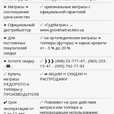
➤ Матрасы ➟
✅ оригинальные матрасы с
соотношение
официальной гарантией
цена качество
➤ Официальный
✅ «ГудМатрас» ↔
дистрибьютор
www.goodmatras.kiev.ua
➤ Для
✅ на ортопедические матрасы ➟
постоянных
топперы (футоры) ➟ каркас кровати
покупателей
от - 3 % до 20 %
скидки
➤ Хотите скидку
✅ ❱❱❱ (068) 33-777-47... (063) 233-
...☎...
15-47 ... (095) 792-77-93
✅ Купить
✅ ➡ АКЦИИ ➱ СКИДКИ ➱
матрасы
РАСПРОДАЖИ
НЕДОРОГО и
топперы у
ПРОИЗВОДИТЕЛЯ
✔️ Срок
✅ Повлияют на срок действия
матраса или топпера ➭
эксплуатации от
неподходящее использование:
7 до 11 лет