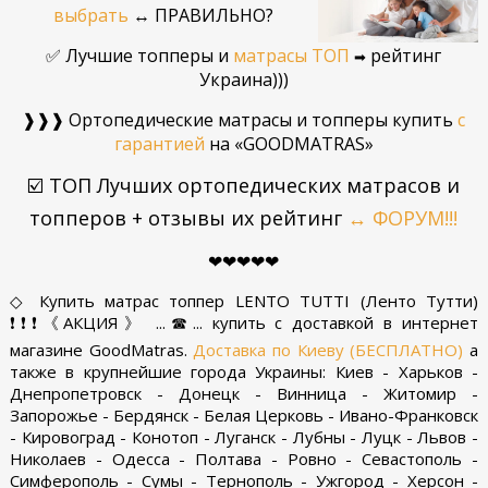
выбрать
↔ ПРАВИЛЬНО?
✅ Лучшие топперы и
матрасы ТОП
рейтинг
➡
Украина)))
❱❱❱ Ортопедические матрасы и топперы купить
с
гарантией
на «GOODMATRAS»
☑️ ТОП Лучших ортопедических матрасов и
топперов + отзывы их рейтинг
↔ ФОРУМ!!!
❤❤❤❤❤
◇ Купить матрас топпер LENTO TUTTI (Ленто Тутти)
❗❗❗《АКЦИЯ》 ...☎... купить с доставкой в интернет
магазине GoodMatras.
Доставка по Киеву (БЕСПЛАТНО)
а
также в крупнейшие города Украины: Киев - Харьков -
Днепропетровск - Донецк - Винница - Житомир -
Запорожье - Бердянск - Белая Церковь - Ивано-Франковск
- Кировоград - Конотоп - Луганск - Лубны - Луцк - Львов -
Николаев - Одесса - Полтава - Ровно - Севастополь -
Симферополь - Сумы - Тернополь - Ужгород - Херсон -