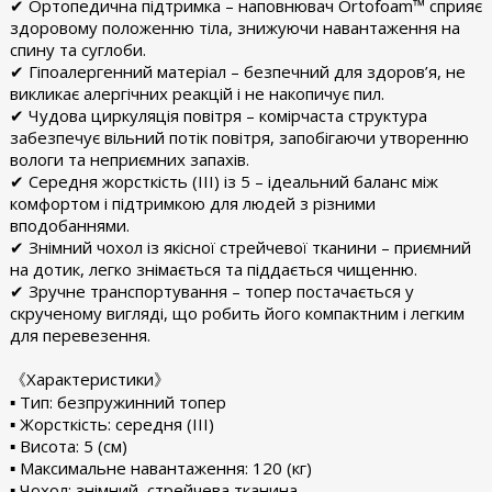
✔ Ортопедична підтримка – наповнювач Ortofoam™ сприяє
здоровому положенню тіла, знижуючи навантаження на
спину та суглоби.
✔ Гіпоалергенний матеріал – безпечний для здоров’я, не
викликає алергічних реакцій і не накопичує пил.
✔ Чудова циркуляція повітря – комірчаста структура
забезпечує вільний потік повітря, запобігаючи утворенню
вологи та неприємних запахів.
✔ Середня жорсткість (III) із 5 – ідеальний баланс між
комфортом і підтримкою для людей з різними
вподобаннями.
✔ Знімний чохол із якісної стрейчевої тканини – приємний
на дотик, легко знімається та піддається чищенню.
✔ Зручне транспортування – топер постачається у
скрученому вигляді, що робить його компактним і легким
для перевезення.
《Характеристики》
▪︎ Тип: безпружинний топер
▪︎ Жорсткість: середня (III)
▪︎ Висота: 5 (см)
▪︎ Максимальне навантаження: 120 (кг)
▪︎ Чохол: знімний, стрейчева тканина