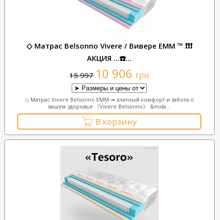
◇ Матрас Belsonno Vivere / Вивере ЕММ ™ ❗❗❗
АКЦИЯ ...☎️...
10 906
грн
15 997
◇ Матрас Vivere Belsonno EMM ➟ элитный комфорт и забота о
вашем здоровье 《Vivere Belsonno》 &mda...
В корзину