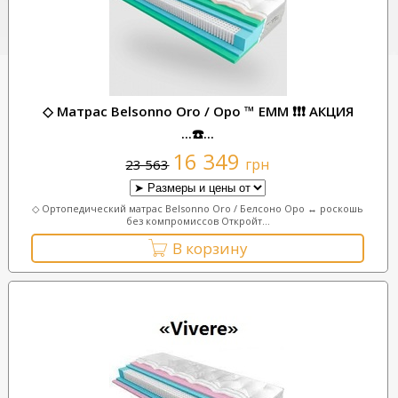
◇ Матрас Belsonno Oro / Оро ™ ЕММ ❗❗❗ АКЦИЯ
...☎️...
16 349
грн
23 563
◇ Ортопедический матрас Belsonno Oro / Белсоно Оро ↔ роскошь
без компромиссов Откройт...
В корзину