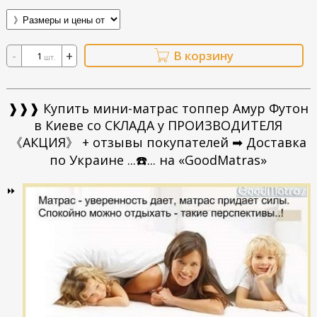
-
+
В корзину
шт.
❱❱❱
Купить мини-матрас топпер Амур Футон
в Киеве со СКЛАДА у ПРОИЗВОДИТЕЛЯ
《АКЦИЯ》 + отзывы покупателей ➡ Доставка
по Украине ...☎️... на «GoodMatras»
⏩