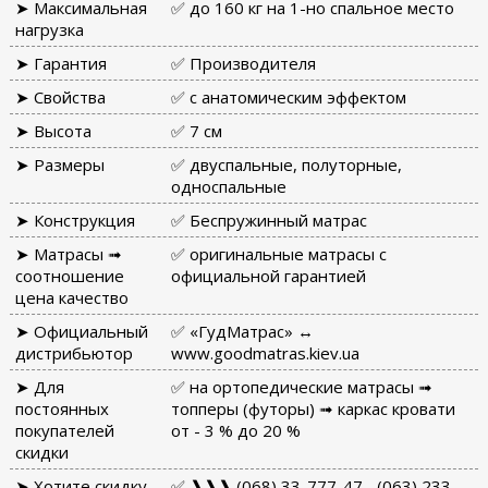
➤ Максимальная
✅ до 160 кг на 1-но спальное место
нагрузка
➤ Гарантия
✅ Производителя
➤ Свойства
✅ с анатомическим эффектом
➤ Высота
✅ 7 см
➤ Размеры
✅ двуспальные, полуторные,
односпальные
➤ Конструкция
✅ Беспружинный матрас
➤ Матрасы ➟
✅ оригинальные матрасы с
соотношение
официальной гарантией
цена качество
➤ Официальный
✅ «ГудМатрас» ↔
дистрибьютор
www.goodmatras.kiev.ua
➤ Для
✅ на ортопедические матрасы ➟
постоянных
топперы (футоры) ➟ каркас кровати
покупателей
от - 3 % до 20 %
скидки
➤ Хотите скидку
✅ ❱❱❱ (068) 33-777-47... (063) 233-