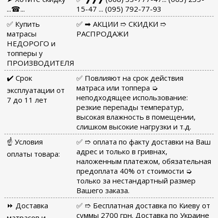
...☎...
15-47 ... (095) 792-77-93
✅ Купить
✅ ➡ АКЦИИ ➱ СКИДКИ ➱
матрасы
РАСПРОДАЖИ
НЕДОРОГО и
топперы у
ПРОИЗВОДИТЕЛЯ
✔️ Срок
✅ Повлияют на срок действия
матраса или топпера ➭
эксплуатации от
неподходящее использование:
7 до 11 лет
резкие перепады температур,
высокая влажность в помещении,
слишком высокие нагрузки и т.д.
☝ Условия
✅ ➱ оплата по факту доставки на Ваш
адрес и только в гривнах,
оплаты товара:
наложенным платежом, обязательная
предоплата 40% от стоимости ➭
только за нестандартный размер
Вашего заказа.
⏩ Доставка
✅ ➱ Бесплатная доставка по Киеву от
суммы 2700 грн. Доставка по Украине
матрасов и