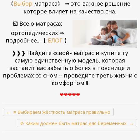
《
Выбор
матраса》 ➟ это важное решение,
которое влияет на качество сна.
☑️ Все о матрасах
ортопедических ⇒
подробнее...
【
БЛОГ
】
❱❱❱ Найдите «свой» матрас и купите ту
самую единственную модель, которая
заставит вас забыть о болях в пояснице и
проблемах со сном – проведите треть жизни с
комфортом
!
!
!
❤❤❤❤❤
← ≡ Выбираем жёсткость матраса правильно
ᐉ Каким должен быть матрас для беременных →