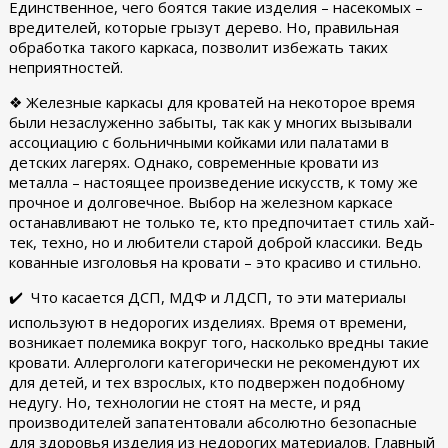
Единственное, чего боятся такие изделия – насекомых –
вредителей, которые грызут дерево. Но, правильная
обработка такого каркаса, позволит избежать таких
неприятностей.
❖ Железные каркасы для кроватей на некоторое время
были незаслуженно забыты, так как у многих вызывали
ассоциацию с больничными койками или палатами в
детских лагерях. Однако, современные кровати из
металла – настоящее произведение искусств, к тому же
прочное и долговечное. Выбор на железном каркасе
останавливают не только те, кто предпочитает стиль хай-
тек, техно, но и любители старой доброй классики. Ведь
кованные изголовья на кровати – это красиво и стильно.
✔️ Что касается ДСП, МДФ и ЛДСП, то эти материалы
используют в недорогих изделиях. Время от времени,
возникает полемика вокруг того, насколько вредны такие
кровати. Аллергологи категорически не рекомендуют их
для детей, и тех взрослых, кто подвержен подобному
недугу. Но, технологии не стоят на месте, и ряд
производителей запатентовали абсолютно безопасные
для здоровья изделия из недорогих материалов. Главный