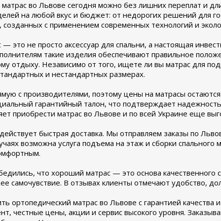
 матрас во Львове сегодня можно без лишних переплат и д
елей на любой вкус и бюджет: от недорогих решений для г
, созданных с применением современных технологий и эколо
— это не просто аксессуар для спальни, а настоящая инвес
полнителям такие изделия обеспечивают правильное положен
у отдыху. Независимо от того, ищете ли вы матрас для подро
тандартных и нестандартных размерах.
мую с производителями, поэтому цены на матрасы остаются 
циальный гарантийный талон, что подтверждает надежность
яет приобрести матрас во Львове и по всей Украине еще выг
 действует быстрая доставка. Мы отправляем заказы по Льв
учаях возможна услуга подъема на этаж и сборки спального м
омфортным.
едились, что хороший матрас — это основа качественного с
ее самочувствие. В отзывах клиенты отмечают удобство, дол
ить ортопедический матрас во Львове с гарантией качества 
т, честные цены, акции и сервис высокого уровня. Заказыва