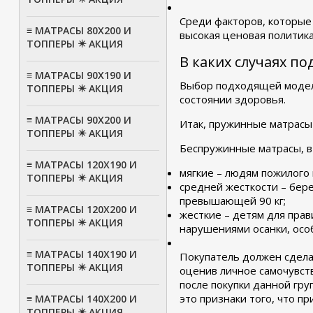
Среди факторов, которые
≡ МАТРАСЫ 80Х200 И
высокая ценовая политик
ТОППЕРЫ ✴️ АКЦИЯ
В каких случаях п
≡ МАТРАСЫ 90Х190 И
Выбор подходящей модели
ТОППЕРЫ ✴️ АКЦИЯ
состоянии здоровья.
≡ МАТРАСЫ 90Х200 И
Итак, пружинные матрасы
ТОППЕРЫ ✴️ АКЦИЯ
Беспружинные матрасы, в
≡ МАТРАСЫ 120Х190 И
мягкие – людям пожилого 
ТОППЕРЫ ✴️ АКЦИЯ
средней жесткости – бер
превышающей 90 кг;
≡ МАТРАСЫ 120Х200 И
жесткие – детям для пра
ТОППЕРЫ ✴️ АКЦИЯ
нарушениями осанки, осо
≡ МАТРАСЫ 140Х190 И
Покупатель должен сдела
ТОППЕРЫ ✴️ АКЦИЯ
оценив личное самочувст
после покупки данной гру
это признаки того, что п
≡ МАТРАСЫ 140Х200 И
ТОППЕРЫ ✴️ АКЦИЯ