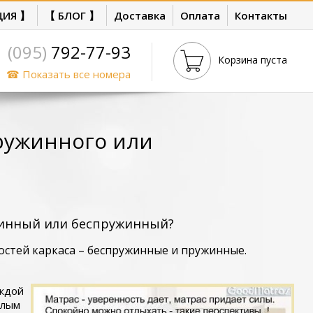
ЦИЯ 】
【 БЛОГ 】
Доставка
Оплата
Контакты
(095)
792-77-93
Корзина пуста
☎ Показать все номера
пружинного или
жинный или беспружинный?
остей каркаса – беспружинные и пружинные.
аждой
алым