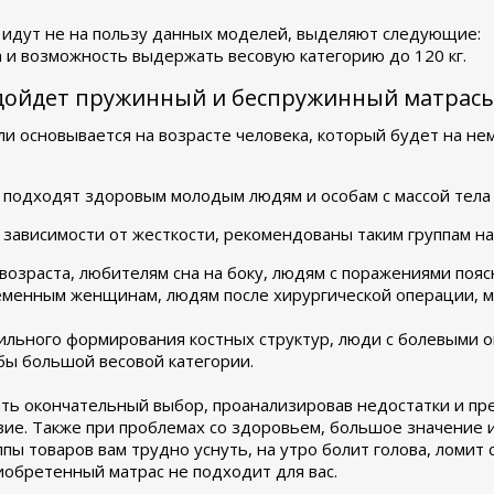
 идут не на пользу данных моделей, выделяют следующие:
а и возможность выдержать весовую категорию до 120 кг.
одойдет пружинный и беспружинный матрас
 основывается на возрасте человека, который будет на нем
 подходят здоровым молодым людям и особам с массой тела 
 зависимости от жесткости, рекомендованы таким группам на
возраста, любителям сна на боку, людям с поражениями пояс
еменным женщинам, людям после хирургической операции, мол
вильного формирования костных структур, люди с болевыми 
бы большой весовой категории.
ть окончательный выбор, проанализировав недостатки и пр
вие. Также при проблемах со здоровьем, большое значение 
ппы товаров вам трудно уснуть, на утро болит голова, ломит
риобретенный матрас не подходит для вас.