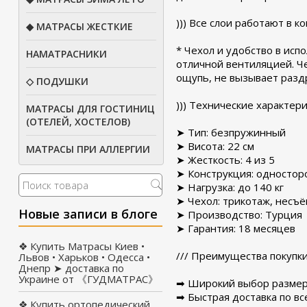
))) Все слои работают в 
◆ МАТРАСЫ ЖЕСТКИЕ
* Чехол и удобство в ис
НАМАТРАСНИКИ
отличной вентиляцией. Че
ощупь, не вызывает разд
◇ ПОДУШКИ
))) Технические характери
МАТРАСЫ ДЛЯ ГОСТИНИЦ
(ОТЕЛЕЙ, ХОСТЕЛОВ)
➤ Тип: безпружинный
➤ Висота: 22 см
МАТРАСЫ ПРИ АЛЛЕРГИИ
➤ Жесткость: 4 из 5
➤ Конструкция: одностор
➤ Нагрузка: до 140 кг
➤ Чехол: трикотаж, несъ
Новые записи в блоге
➤ Производство: Турция
➤ Гарантия: 18 месяцев
❖ Купить Матрасы Киев •
/// Преимущества покуп
Львов • Харьков • Одесса •
Днепр ➤ доставка по
Украине от 《ГУДМАТРАС》
➡ Широкий выбор размер
➡ Быстрая доставка по вс
❖ Купить ортопедический