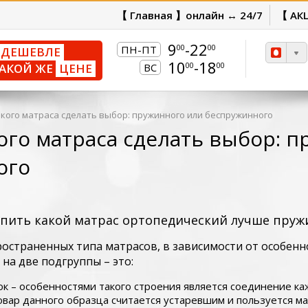
【 Главная 】онлайн ↔ 24/7
【 АК
9
-22
00
00
ПН-ПТ
ДЕШЕВЛЕ
10
-18
00
00
АКОЙ ЖЕ
ЦЕНЕ
ВС
акого матраса сделать выбор: пружинного или беспружинного
кого матраса сделать выбор: 
ого
упить какой матрас ортопедический лучше пру
ространенных типа матрасов, в зависимости от особенн
на две подгруппы – это:
к – особенностями такого строения является соединение к
овар данного образца считается устаревшим и пользуется м