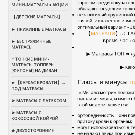
спросом среди покупателе
МИНИ-МАТРАСЫ ♦ АКЦИИ
обладают недолгим сроком
независимый пружинный б
【ДЕТСКИЕ МАТРАСЫ】
связей. Их качество изме
оптимальный вариант - 3
► ПРУЖИННЫЕ МАТРАСЫ
【
МАТРАЦИ
】
С Г
➱
время, час
о
► БЕСПРУЖИННЫЕ
➱
МАТРАСЫ
▶
Матрасы ТОП ➡ л
≡ ТОНКИЕ МИНИ-
МАТРАСЫ ТОППЕРЫ
▶
Како
[ФУТОНЫ] НА ДИВАН
Плюсы и минусы
п
►【КАРКАС КРОВАТИ】↔
ПОД МАТРАСЫ
Мы рассмотрим положите
➱
вышли из моды, и имеют 
➤ МАТРАСЫ С ЛАТЕКСОМ
этой модели, является:
➤ МАТРАСЫ С
ортопедичность – они пов
КОКОСОВОЙ КОЙРОЙ
притоку крови к органам;
могут использоваться в т
◈ ДВУХСТОРОННИЕ
не издают звука при изм