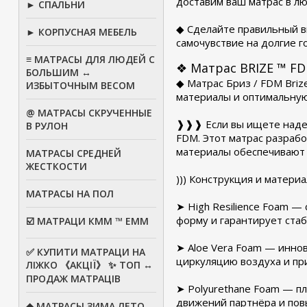
доставим ваш матрас в лю
► СПАЛЬНИ
◆ Сделайте правильный в
► КОРПУСНАЯ МЕБЕЛЬ
самочувствие на долгие г
≡ МАТРАСЫ ДЛЯ ЛЮДЕЙ С
❖ Матрас BRIZE ™ F
БОЛЬШИМ ↔
◆ Матрас Бриз / FDM Bri
ИЗБЫТОЧНЫМ ВЕСОМ
материалы и оптимальную
@ МАТРАСЫ СКРУЧЕННЫЕ
❱❱❱ Если вы ищете надеж
В РУЛОН
FDM. Этот матрас разраб
материалы обеспечивают 
МАТРАСЫ СРЕДНЕЙ
ЖЕСТКОСТИ
))) Конструкция и матер
МАТРАСЫ НА ПОЛ
➤ High Resilience Foam 
форму и гарантирует ста
☑️ МАТРАЦИ КММ ™ ЕММ
➤ Aloe Vera Foam — инно
✅ КУПИТИ МАТРАЦИ НА
циркуляцию воздуха и пр
ЛІЖКО 《АКЦІЇ》 ✨ ТОП ↔
ПРОДАЖ МАТРАЦІВ
➤ Polyurethane Foam — п
движений партнёра и пов
◆ МАТРАСЫ ЗИМА ЛЕТО