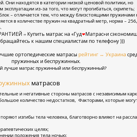
й. Они находятся в категории низкой ценовой политики, но
 эксплуатации из-за того, что могут прогибаться, скрипеть;
лок – отличается тем, что между близстоящими пружинами 
ряется в количестве пружин на квадратный метр, норма – 256
8.
АРАНТИЕЙ
Купить матрас
на
«Гуд
Матрас»
и сэкономиш
❤
➱
бращайтесь к нашим специалистам по телефону )))
учшие ортопедические матрасы
рейтинг ↔ Украина
сре
пружинных и беспружинных.
й лучше матрас пружинный или беспружинный?
ружинных
матрасов
льные и негативные стороны матрасов с независимым карка
большое количество недостатков, Факторами, которые могут
торяют изгибы тела человека, благотворно влияют на рассла
ерапевтических целях;
енении положения тела ночью;