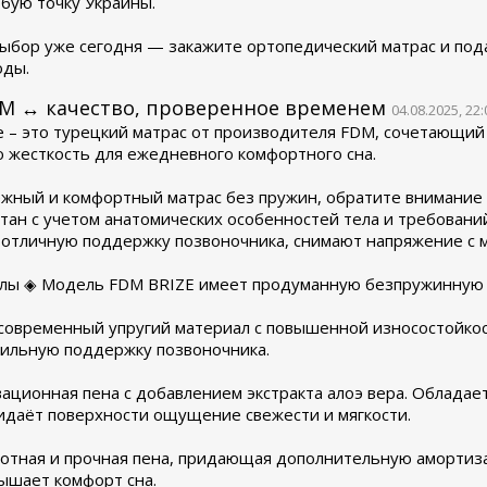
бую точку Украины.
ыбор уже сегодня — закажите ортопедический матрас и под
оды.
DM ↔ качество, проверенное временем
04.08.2025, 22:
ze – это турецкий матрас от производителя FDM, сочетающий
 жесткость для ежедневного комфортного сна.
ный и комфортный матрас без пружин, обратите внимание 
отан с учетом анатомических особенностей тела и требован
отличную поддержку позвоночника, снимают напряжение с 
иалы ◈ Модель FDM BRIZE имеет продуманную безпружинную с
— современный упругий материал с повышенной износостойко
бильную поддержку позвоночника.
вационная пена с добавлением экстракта алоэ вера. Облада
идаёт поверхности ощущение свежести и мягкости.
лотная и прочная пена, придающая дополнительную амортиз
ышает комфорт сна.