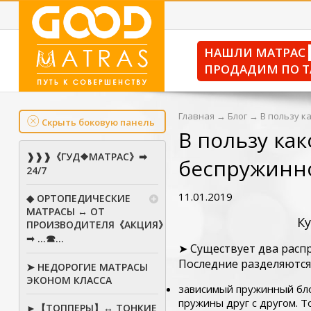
НАШЛИ МАТРАС
ПРОДАДИМ ПО Т
Главная
→
Блог
→
В пользу к
Скрыть боковую панель
В пользу ка
❱❱❱《ГУД❖МАТРАС》➡
беспружинн
24/7
11.01.2019
◆ ОРТОПЕДИЧЕСКИЕ
МАТРАСЫ ↔ ОТ
К
ПРОИЗВОДИТЕЛЯ《АКЦИЯ》
➟ ...☎...
➤ Существует два расп
Последние разделяются 
➤ НЕДОРОГИЕ МАТРАСЫ
ЭКОНОМ КЛАССА
зависимый пружинный бло
пружины друг с другом. Т
►【ТОППЕРЫ】↔ ТОНКИЕ