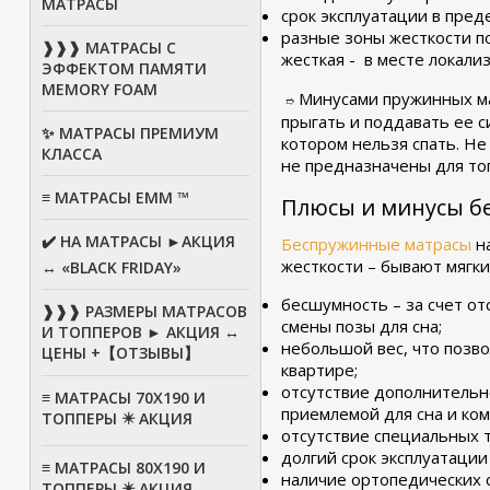
МАТРАСЫ
срок эксплуатации в пред
разные зоны жесткости по
❱❱❱ МАТРАСЫ С
жесткая - в месте локали
ЭФФЕКТОМ ПАМЯТИ
MEMORY FOAM
Минусами пружинных мат
➱
прыгать и поддавать ее с
✨ МАТРАСЫ ПРЕМИУМ
котором нельзя спать. Не
КЛАССА
не предназначены для тог
≡ МАТРАСЫ ЕММ ™
Плюсы и минусы б
✔️ НА МАТРАСЫ ►АКЦИЯ
Беспружинные матрасы
на
жесткости – бывают мягки
↔ «BLACK FRIDAY»
бесшумность – за счет от
❱❱❱ РАЗМЕРЫ МАТРАСОВ
смены позы для сна;
И ТОППЕРОВ ► АКЦИЯ ↔
небольшой вес, что позво
ЦЕНЫ +【ОТЗЫВЫ】
квартире;
отсутствие дополнительно
≡ МАТРАСЫ 70Х190 И
приемлемой для сна и ко
ТОППЕРЫ ✴️ АКЦИЯ
отсутствие специальных т
долгий срок эксплуатации 
≡ МАТРАСЫ 80X190 И
наличие ортопедических с
ТОППЕРЫ ✴️ АКЦИЯ