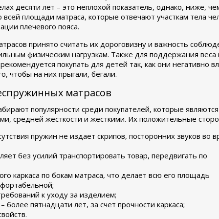
елах десяти лет – это неплохой показатель, однако, ниже, ч
 всей площади матраса, которые отвечают участкам тела чело
зации плечевого пояса.
расов принято считать их дороговизну и важность соблюде
ильным физическим нагрузкам. Также для поддержания веса 
 рекомендуется покупать для детей так, как они негативно
о, чтобы на них прыгали, бегали.
еспружинных матрасов
бирают популярности среди покупателей, которые являются
ми, средней жесткости и жесткими. Их положительные сторон
сутствия пружин не издает скрипов, посторонних звуков во в
ляет без усилий транспортировать товар, передвигать по
го каркаса по бокам матраса, что делает всю его площадь
мфортабельной;
ребований к уходу за изделием;
– более пятнадцати лет, за счет прочности каркаса;
войств.