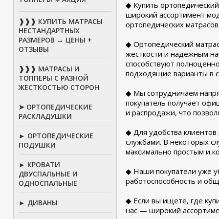
◆ Купить ортопедический
широкий ассортимент мод
❱❱❱ КУПИТЬ МАТРАСЫ
ортопедических матрасов
НЕСТАНДАРТНЫХ
РАЗМЕРОВ ↔ ЦЕНЫ +
◆ Ортопедический матрас 
ОТЗЫВЫ
жесткости и надежным на
способствуют полноценном
❱❱❱ МАТРАСЫ И
подходящие варианты в с
ТОППЕРЫ С РАЗНОЙ
ЖЕСТКОСТЬЮ СТОРОН
◆ Мы сотрудничаем напря
покупатель получает офи
➤ ОРТОПЕДИЧЕСКИЕ
и распродажи, что позвол
РАСКЛАДУШКИ
◆ Для удобства клиентов
► ОРТОПЕДИЧЕСКИЕ
службами. В некоторых сл
ПОДУШКИ
максимально простым и к
► КРОВАТИ
◆ Наши покупатели уже уб
ДВУСПАЛЬНЫЕ И
работоспособность и общ
ОДНОСПАЛЬНЫЕ
◆ Если вы ищете, где куп
► ДИВАНЫ
нас — широкий ассортимен