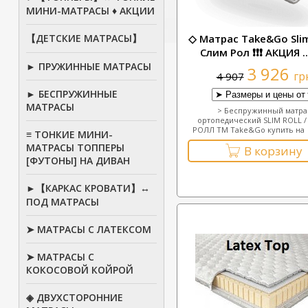
МИНИ-МАТРАСЫ ♦ АКЦИИ
【ДЕТСКИЕ МАТРАСЫ】
◇ Матрас Take&Go Slim 
Слим Рол ❗❗❗ АКЦИЯ ...
► ПРУЖИННЫЕ МАТРАСЫ
3 926
гр
4 907
► БЕСПРУЖИННЫЕ
МАТРАСЫ
> Беспружинный матра
ортопедический SLIM ROLL 
РОЛЛ ТМ Take&Go купить на д
≡ ТОНКИЕ МИНИ-
МАТРАСЫ ТОППЕРЫ
В корзину
[ФУТОНЫ] НА ДИВАН
►【КАРКАС КРОВАТИ】↔
ПОД МАТРАСЫ
➤ МАТРАСЫ С ЛАТЕКСОМ
➤ МАТРАСЫ С
КОКОСОВОЙ КОЙРОЙ
◈ ДВУХСТОРОННИЕ