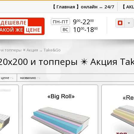
【 Главная 】онлайн ↔ 24/7
【 АК
9
-22
00
00
ПН-ПТ
ДЕШЕВЛЕ
10
-18
00
00
АКОЙ ЖЕ
ЦЕНЕ
ВС
 и топперы ✴️ Акция
→
Take&Go
20х200 и топперы ✴️ Акция Ta
цене
↑
↓
названию
↑
↓