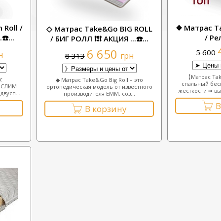
Roll /
❖ Матрас Ta
◇ Матрас Take&Go BIG ROLL
☎️...
/ Ре
/ БИГ РОЛЛ ❗❗❗ АКЦИЯ ...☎️...
6 650
5 600
н
грн
8 313
【Матрас Tak
с
◆ Матрас Take&Go Big Roll – это
спальный бес
/ СЛИМ
ортопедическая модель от известного
жесткости ➟ высо
вусп...
производителя ЕММ, соз...
В
В корзину