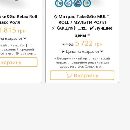
ke&Go Relax Roll
◇ Матрас Take&Go MULTI
лакс Ролл
ROLL / МУЛЬТИ РОЛЛ
4 815
⚡《АКЦИЯ》...☎️... ✔️ Лучшие
грн
цены ≡
5 722
грн
7 153
e&Go Relax Roll】➱
пружинный: средней
та его: 19 (см), ком...
≡ Беспружинный ортопедический
 корзину
матрас ↔ отличное решение для
здорового сна. Средняя ж...
В корзину