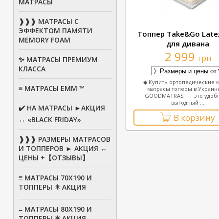
МАТРАСЫ
❱❱❱ МАТРАСЫ С
ЭФФЕКТОМ ПАМЯТИ
Топпер Таke&Go Late
MEMORY FOAM
для дивана
2 999
грн
✨ МАТРАСЫ ПРЕМИУМ
КЛАССА
◆ Купить ортопедические 
≡ МАТРАСЫ ЕММ ™
матрасы топеры в Украин
"GOODMATRAS" ↔ это удоб
выгодный ...
✔️ НА МАТРАСЫ ►АКЦИЯ
В корзину
↔ «BLACK FRIDAY»
❱❱❱ РАЗМЕРЫ МАТРАСОВ
И ТОППЕРОВ ► АКЦИЯ ↔
ЦЕНЫ +【ОТЗЫВЫ】
≡ МАТРАСЫ 70Х190 И
ТОППЕРЫ ✴️ АКЦИЯ
≡ МАТРАСЫ 80X190 И
ТОППЕРЫ ✴️ АКЦИЯ