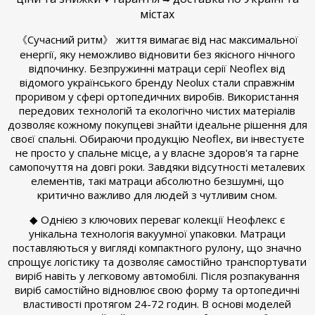
містах
《Сучасний ритм》 життя вимагає від нас максимальної
енергії, яку неможливо відновити без якісного нічного
відпочинку. Безпружинні матраци серії Neoflex від
відомого українського бренду Neolux стали справжнім
проривом у сфері ортопедичних виробів. Використання
передових технологій та екологічно чистих матеріалів
дозволяє кожному покупцеві знайти ідеальне рішення для
своєї спальні. Обираючи продукцію Neoflex, ви інвестуєте
не просто у спальне місце, а у власне здоров'я та гарне
самопочуття на довгі роки. Завдяки відсутності металевих
елементів, такі матраци абсолютно безшумні, що
критично важливо для людей з чутливим сном.
◆ Однією з ключових переваг колекції Неофлекс є
унікальна технологія вакуумної упаковки. Матраци
поставляються у вигляді компактного рулону, що значно
спрощує логістику та дозволяє самостійно транспортувати
виріб навіть у легковому автомобілі. Після розпакування
виріб самостійно відновлює свою форму та ортопедичні
властивості протягом 24-72 годин. В основі моделей