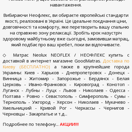
навантаження.
Вибираючи Неофлекс, ви обираєте європейські стандарти
якості, реалізовані в Україні. Це ідеальне поєднання ціни,
довговічності та комфорту, яке перетворить вашу спальню
на справжню зону релаксації. Зробіть крок назустріч
здоровому майбутньому вже сьогодні, замовивши матрац,
який подбає про ваш хребет, поки ви відпочиваєте.
◇ Матрас Neolux NEOFLEX / НЕОФЛЕКС купить с
доставкой в интернет магазине GoodMatras.
Доставка по
Киеву (БЕСПЛАТНО)
а также в крупнейшие города
Украины: Киев - Харьков - Днепропетровск - Донецк -
Винница - Житомир - Запорожье - Бердянск - Белая
Церковь - Ивано-Франковск - Кировоград - Конотоп -
Луганск - Лубны - Луцк - Львов - Николаев - Одесса -
Полтава - Ровно - Севастополь - Симферополь - Сумы -
Тернополь - Ужгород - Херсон - Николаев - Мукачево -
Хмельницкий - Кривой Рог - Черкассы - Чернигов -
Черновцы - Закарпатье и т.д...
Подробнее по телефону...
АКЦИИ!!!