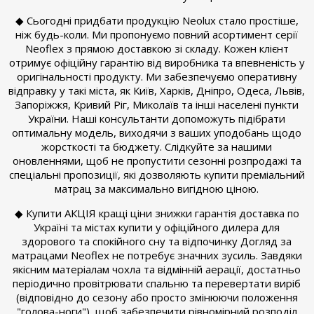
◆ Сьогодні придбати продукцію Neolux стало простіше,
ніж будь-коли. Ми пропонуємо повний асортимент серії
Neoflex з прямою доставкою зі складу. Кожен клієнт
отримує офіційну гарантію від виробника та впевненість у
оригінальності продукту. Ми забезпечуємо оперативну
відправку у такі міста, як Київ, Харків, Дніпро, Одеса, Львів,
Запоріжжя, Кривий Ріг, Миколаїв та інші населені пункти
України. Наші консультанти допоможуть підібрати
оптимальну модель, виходячи з ваших уподобань щодо
жорсткості та бюджету. Слідкуйте за нашими
оновленнями, щоб не пропустити сезонні розпродажі та
спеціальні пропозиції, які дозволяють купити преміальний
матрац за максимально вигідною ціною.
◆ Купити АКЦІЯ кращі ціни знижки гарантія доставка по
Україні та містах купити у офіційного дилера для
здорового та спокійного сну та відпочинку Догляд за
матрацами Neoflex не потребує значних зусиль. Завдяки
якісним матеріалам чохла та відмінній аерації, достатньо
періодично провітрювати спальню та перевертати виріб
(відповідно до сезону або просто змінюючи положення
"голова-ноги"), щоб забезпечити рівномірний розподіл