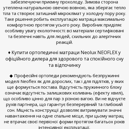
забезпечуючи приємну прохолоду. Зимова сторона
утеплена натуральною овечою вовною, яка зберігає тепло
тіла та створює затишний мікроклімат у холодну пору року.
Таке рішення робить експлуатацію матраца максимально
комфортною протягом усього року. Виробник приділяє
особливу увагу екологічності: всі матеріали сертифіковані
та безпечні навіть для людей, схильних до алергічних
реакцій.
♦ Купити ортопедичні матраци Neolux NEOFLEX у
офіційного дилера для здорового та спокійного сну
та відпочинку
◆ Професійні ортопеди рекомендують безпружинні
моделі Neoflex як для дорослих, так і для підлітків, у яких
ще формується постава. Відсутність пружинного блоку
означає відсутність залишкових коливань (ефекту хвилі),
що особливо цінно для пар з різною вагою. Ви не відчуєте
рухів партнера, що гарантує безперервний та глибокий
сон. Міцність конструкції дозволяє витримувати значні
навантаження на одне спальне місце, при цьому матрац
не втрачає своєї первісної форми протягом багатьох років
інтенсивної експлуатації.