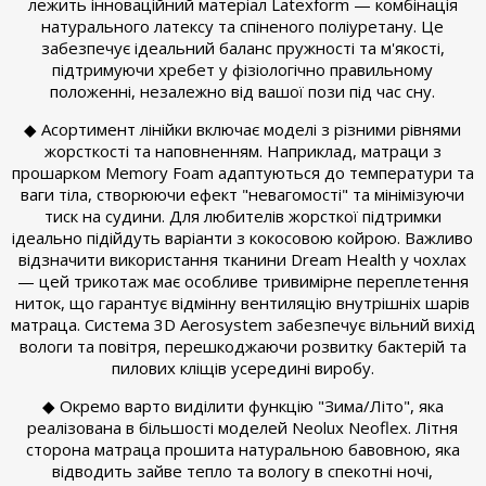
лежить інноваційний матеріал Latexform — комбінація
натурального латексу та спіненого поліуретану. Це
забезпечує ідеальний баланс пружності та м'якості,
підтримуючи хребет у фізіологічно правильному
положенні, незалежно від вашої пози під час сну.
◆ Асортимент лінійки включає моделі з різними рівнями
жорсткості та наповненням. Наприклад, матраци з
прошарком Memory Foam адаптуються до температури та
ваги тіла, створюючи ефект "невагомості" та мінімізуючи
тиск на судини. Для любителів жорсткої підтримки
ідеально підійдуть варіанти з кокосовою койрою. Важливо
відзначити використання тканини Dream Health у чохлах
— цей трикотаж має особливе тривимірне переплетення
ниток, що гарантує відмінну вентиляцію внутрішніх шарів
матраца. Система 3D Aerosystem забезпечує вільний вихід
вологи та повітря, перешкоджаючи розвитку бактерій та
пилових кліщів усередині виробу.
◆ Окремо варто виділити функцію "Зима/Літо", яка
реалізована в більшості моделей Neolux Neoflex. Літня
сторона матраца прошита натуральною бавовною, яка
відводить зайве тепло та вологу в спекотні ночі,