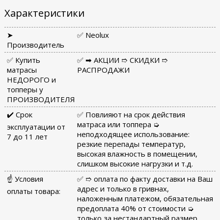
Характеристики
➤
✅ Neolux
Производитель
✅ Купить
✅ ➡ АКЦИИ ➱ СКИДКИ ➱
матрасы
РАСПРОДАЖИ
НЕДОРОГО и
топперы у
ПРОИЗВОДИТЕЛЯ
✔️ Срок
✅ Повлияют на срок действия
матраса или топпера ➭
эксплуатации от
неподходящее использование:
7 до 11 лет
резкие перепады температур,
высокая влажность в помещении,
слишком высокие нагрузки и т.д.
☝ Условия
✅ ➱ оплата по факту доставки на Ваш
адрес и только в гривнах,
оплаты товара:
наложенным платежом, обязательная
предоплата 40% от стоимости ➭
только за нестандартный размер