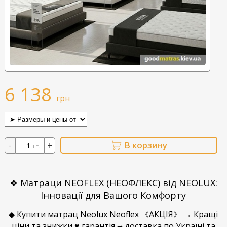
6 138
грн
-
+
В корзину
шт.
❖ Матраци NEOFLEX (НЕОФЛЕКС) від NEOLUX:
Інновації для Вашого Комфорту
◆ Купити матрац Neolux Neoflex 《АКЦІЯ》 → Кращі
ціни та знижки ♥ гарантія
доставка по Україні та
➡