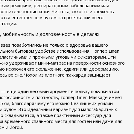
еским реакциям, респираторным заболеваниям или
твительностью кожи. Чистота, сухость и свежесть
ются естественным путем на протяжении всего
уатации.
, мобильность и долговечность в деталях
esses позаботились не только о здоровье вашего
альном бытовом удобстве использования. Топпер Linen
ластичными и прочными угловыми фиксаторами. Эти
жно удерживают мини-матрас на поверхности основного
ью исключая его скольжение, сдвиги или деформацию,
есь во сне. Чохол из плотного жаккарда защищает
— еще один весомый аргумент в пользу покупки этой
огослойность и плотность, топпер Linen Massage имеет
5 см, благодаря чему его можно без лишних усилий
ий рулон. Это идеальный вариант для малогабаритных
о складывается, а также практичный аксессуар для
ва временного спального места для гостей или даже для
м и йогой.