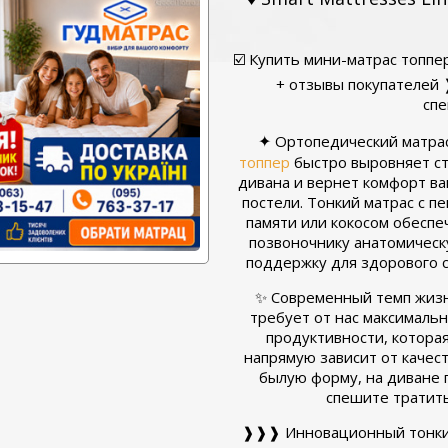
☑️ Купить мини-матрас топп
+ отзывы покупателей 
сп
✦
Ортопедический матра
топпер
быстро выровняет с
дивана и вернет комфорт в
постели. Тонкий матрас с п
памяти или кокосом обеспе
позвоночнику анатомичес
поддержку для здорового с
✨ Современный темп жиз
требует от нас максималь
продуктивности, котора
напрямую зависит от качес
былую форму, на диване п
спешите тратит
❱❱❱ Инновационный тонкий 