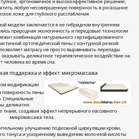
ступное, эргономичное и высокоэффективное решение,
ратить любую несовершенную поверхность в роскошное
ское ложе для глубокого расслабления.
ной модели заключается в ее гибридном внутреннем
ились природная экологичность и передовые технологии
 лежит комбинация натурального сертифицированного
ластичной ортопедической пены с контурной резкой.
озволяет матрасу не просто выравнивать перепады
и оказывать деликатное терапевтическое воздействие на
 человека во время сна.
ская поддержка и эффект микромассажа
вом модификации
я поверхность пены
а. Специальные
ры деликатно
е ткани, создавая эффект непрерывного пассивного
микромассажа тела.
чительному улучшению подкожной циркуляции крови,
о тонуса и ускоренному выведению молочной кислоты