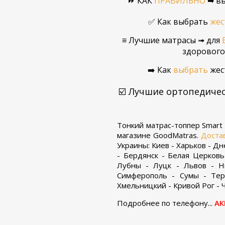
⏩ КАК
ПРАВИЛЬНО
➡ вы
✅ Как выбрать
жес
≡ Лучшие матрасы ➟ для
здорового 
➡️ Как
выбрать
жес
☑️ Лучшие ортопедиче
Тонкий матрас-топпер Smart 
магазине GoodMatras.
Доста
Украины: Киев - Харьков - Д
- Бердянск - Белая Церковь
Лубны - Луцк - Львов - Ни
Симферополь - Сумы - Тер
Хмельницкий - Кривой Рог - Ч
Подробнее по телефону...
АК