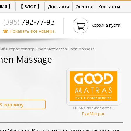
ЦИЯ 】
【 БЛОГ 】
Доставка
Оплата
Контакты
(095)
792-77-93
Корзина пуста
☎ Показать все номера
ий матрас-топпер Smart Mattresses Linen Massage
inen Massage
В корзину
Фирма-производитель
ГудМатрас
inen Massage: Ключ к идеальному и здоровому