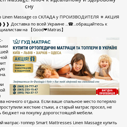
сну
ер Linen Massage со СКЛАДА у ПРОИЗВОДИТЕЛЯ ✴️ АКЦИЯ
❱❱❱ Доставка по всей Украине ...☎...обращайтесь к
ециалистам на 【Good❤Matras】
с-
тыки
ашей
еной
чит
кую
на.
ни
ной
я
тва ночного отдыха. Если ваше спальное место потеряло
роступили жесткие стыки, а старый матрас просел, не
ь бюджет на покупку дорогостоящей мебели.
матрас-топпер Smart Mattresses Linen Massage купить