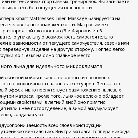
я или интенсивных спортивных тренировок. Вы засыпаете
просыпаетесь без ощущения скованности.
ппера Smart Mattresses Linen Massage базируется на
еса человека по зонам жесткости. Матрас имеет
 разнородной плотностью (3 и 4 уровня из 5
ователю уникальную возможность самостоятельно
ели в зависимости от текущего самочувствия, сезона или
 перевернув изделие на другую сторону. Топпер легко
узки до 150 кг на одно спальное место.
ьного льна для идеального микроклимата
й льняной койры в качестве одного из основных
 в топ экологичных спальных аксессуаров. Лен — это
орый эффективно препятствует размножению пылевых
внутри матраса. Кроме того, льняное волокно обладает
щими свойствами: в летний зной оно приятно
ая излишнее потоотделение, а зимой аккумулирует
епло, создавая уют.
здухопроницаемость всех слоев конструкции
утреннюю вентиляцию. Внутри матраса-топпера никогда
га или неприятные запахи, что критически важно для