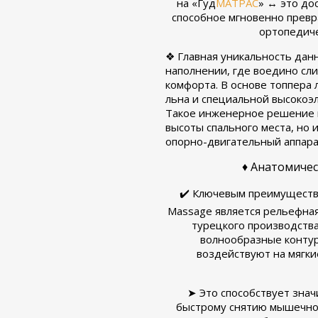
на «Гуд
МАТРАС
» ↔ это до
способное мгновенно прев
ортопедиче
❖ Главная уникальность дан
наполнении, где воедино сл
комфорта. В основе топпера
льна и специальной высокоэ
Такое инженерное решение п
высоты спального места, но 
опорно-двигательный аппарат
♦ Анатомиче
✔️ Ключевым преимущест
Massage является рельефна
турецкого производств
волнообразные конту
воздействуют на мягки
➤ Это способствует зна
быстрому снятию мышечног