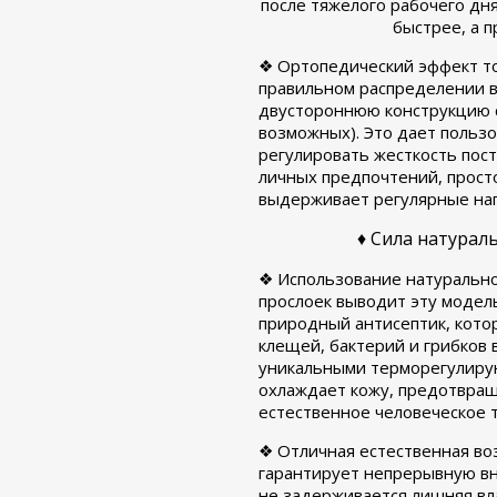
после тяжелого рабочего дн
быстрее, а 
❖ Ортопедический эффект то
правильном распределении в
двустороннюю конструкцию с
возможных). Это дает польз
регулировать жесткость пост
личных предпочтений, просто
выдерживает регулярные нагр
♦ Сила натурал
❖ Использование натурально
прослоек выводит эту модель
природный антисептик, кот
клещей, бактерий и грибков 
уникальными терморегулирую
охлаждает кожу, предотвращ
естественное человеческое т
❖ Отличная естественная во
гарантирует непрерывную вн
не задерживается лишняя вла