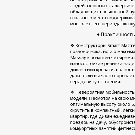
людей, склонных к аллергич
обладающих повышенной чувс
спального места поддержива
многолетнего периода экспл
♦ Практичность
❖ Конструкторы Smart Mattr
позвоночника, но и о максим
Massage оснащен четырьмя э
износостойкие резинки наде
дивана или кровати, полност
даже если вы часто ворочает
сердцевину от трения.
❖ Невероятная мобильность 
модели. Несмотря на свою мн
оптимальную высоту около 5,
скрутить в компактный, легк
квартир, где диван ежедневн
поездок на дачу, обустройст
комфортных занятий фитнесо