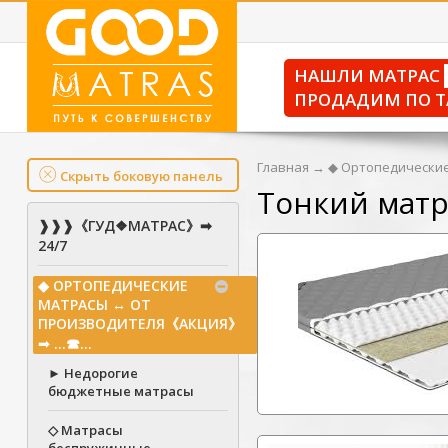
НАШЛИ МАТРАС
ПРОДАДИМ ПО Т
Главная
→
◆ Ортопедические
Скрыть боковую панель
Тонкий матр
❱❱❱《ГУД❖МАТРАС》➡
24/7
◆ ОРТОПЕДИЧЕСКИЕ
МАТРАСЫ ↔ ОТ
ПРОИЗВОДИТЕЛЯ《АКЦИЯ》
➟ ...☎...
► Недорогие
бюджетные матрасы
◇ Матрасы