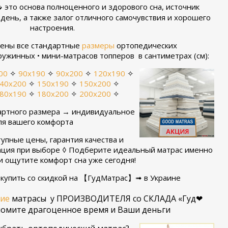
 это основа полноценного и здорового сна, источник
 день, а также залог отличного самочувствия и хорошего
настроения.
лены все стандартные
размеры
ортопедических
ружинных • мини-матрасов топперов в сантиметрах (см):
00
✧
90х190
✧
90х200
✧
120х190
✧
40х200
✧
150х190
✧
150х200
✧
80х190
✧
180х200
✧
200х200
✧
ртного размера → индивидуальное
я вашего комфорта
тупные цены, гарантия качества и
ация при выборе ◊ Подберите идеальный матрас именно
 и ощутите комфорт сна уже сегодня!
купить со скидкой на 【ГудМатрас】➟ в Украине
ие
матрасы у ПРОИЗВОДИТЕЛЯ со СКЛАДА «Гуд❤
номите драгоценное время и Ваши деньги