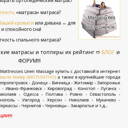
брать ортопедический матрас?
ткость
«матраса» матраса?
Вашей кровати
или дивана ↔ для
и спокойного сна!
ткость спального матраса?
ские матрасы и топперы их рейтинг ➱
БЛОГ
и
ФОРУМ!!!
Mattresses Linen Massage купить с доставкой в интернет
вка по Киеву (БЕСПЛАТНО)
а также в крупнейшие города
непропетровск - Донецк - Винница - Житомир - Запорожье
 - Ивано-Франковск - Кировоград - Конотоп - Луганск -
колаев - Одесса - Полтава - Ровно - Севастополь -
нополь - Ужгород - Херсон - Николаев - Мукачево -
еркассы - Чернигов - Черновцы - Закарпатье и т.д...
ЦИИ!!!