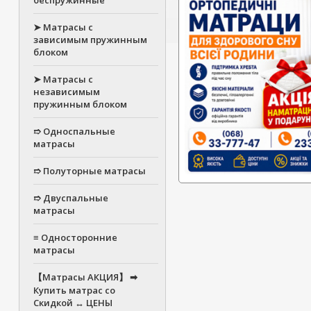
беспружинные
➤ Матрасы с
зависимым пружинным
блоком
➤ Матрасы с
независимым
пружинным блоком
➱ Односпальные
матрасы
➱ Полуторные матрасы
➱ Двуспальные
матрасы
≡ Односторонние
матрасы
【Матрасы АКЦИЯ】 ➡
Купить матрас со
Скидкой ↔ ЦЕНЫ