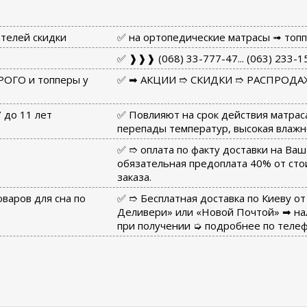
телей скидки
✅ на ортопедические матрасы ➟ топпе
✅ ❱❱❱ (068) 33-777-47... (063) 233-15
РОГО и топперы у
✅ ➡ АКЦИИ ➱ СКИДКИ ➱ РАСПРОДА
7 до 11 лет
✅ Повлияют на срок действия матрас
перепады температур, высокая влажно
:
✅ ➱ оплата по факту доставки на Ваш
обязательная предоплата 40% от сто
заказа.
оваров для сна по
✅ ➱ Бесплатная доставка по Киеву от 
Деливери» или «Новой Почтой» ➡ нал
при получении ➭ подробнее по телефо