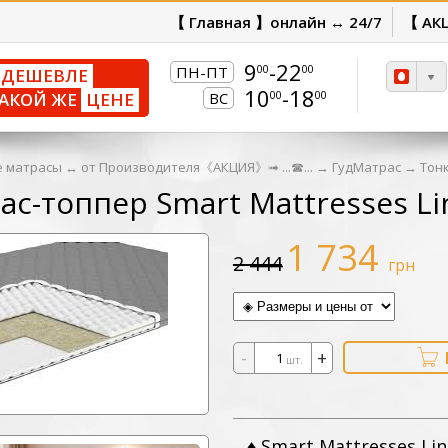
【 Главная 】онлайн ↔ 24/7
【 АК
9
-22
00
00
ПН-ПТ
ДЕШЕВЛЕ
10
-18
00
00
АКОЙ ЖЕ
ЦЕНЕ
ВС
 матрасы ↔ от Производителя《АКЦИЯ》➟ ...☎...
→
ГудМатрас
→
Тонк
ас-топпер Smart Mattresses L
1 734
2 444
грн
-
+
шт.
♦ Smart Mattresses L