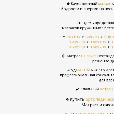
◆
Качественный
матрас
➭
бодрости и энергии на весь
► Здесь представ
матрасов пружинных • бесп
✧
70х190
✧
80x190
✧
80х2
120х200
✧
140х190
✧
1
160х190
✧
160х200
✧
1
۞ Матрас
на заказ
нестанда
решение дл
«Гуд
МАТРАС
» ➟ это дос
профессиональная консульт
для вас
✔️ Спальный
матрац
❖ Купить
ортопедическ
Матрас» и сэко