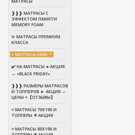
МАТРАСЫ
❱❱❱ МАТРАСЫ С
ЭФФЕКТОМ ПАМЯТИ
MEMORY FOAM
✨ МАТРАСЫ ПРЕМИУМ
КЛАССА
≡ МАТРАСЫ ЕММ ™
✔️ НА МАТРАСЫ ►АКЦИЯ
↔ «BLACK FRIDAY»
❱❱❱ РАЗМЕРЫ МАТРАСОВ
И ТОППЕРОВ ► АКЦИЯ ↔
ЦЕНЫ +【ОТЗЫВЫ】
≡ МАТРАСЫ 70Х190 И
ТОППЕРЫ ✴️ АКЦИЯ
≡ МАТРАСЫ 80X190 И
ТОППЕРЫ ✴️ АКЦИЯ