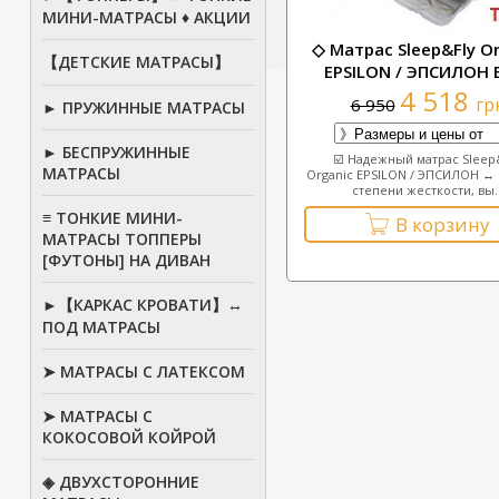
МИНИ-МАТРАСЫ ♦ АКЦИИ
◇ Матрас Sleep&Fly O
【ДЕТСКИЕ МАТРАСЫ】
EPSILON / ЭПСИЛОН
4 518
гр
6 950
► ПРУЖИННЫЕ МАТРАСЫ
► БЕСПРУЖИННЫЕ
☑️ Надежный матрас Sleep
МАТРАСЫ
Organic EPSILON / ЭПСИЛОН ↔
степени жесткости, вы..
≡ ТОНКИЕ МИНИ-
В корзину
МАТРАСЫ ТОППЕРЫ
[ФУТОНЫ] НА ДИВАН
►【КАРКАС КРОВАТИ】↔
ПОД МАТРАСЫ
➤ МАТРАСЫ С ЛАТЕКСОМ
➤ МАТРАСЫ С
КОКОСОВОЙ КОЙРОЙ
◈ ДВУХСТОРОННИЕ