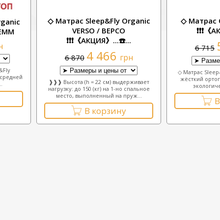
◇ Матрас Sleep&Fly Organic
◇ Матрас
rganic
VERSO / ВЕРСО
❗❗❗《АК
 ЕММ
❗❗❗《АКЦИЯ》...☎️...
н
6 715
4 466
грн
6 870
&Fly
◇ Матрас Sleep
 средней
жёсткий ортоп
❱❱❱ Высота (h = 22 см) выдерживает
.
экологиче
нагрузку: до 150 (кг) на 1-но спальное
место, выполненный на пруж...
В
В корзину