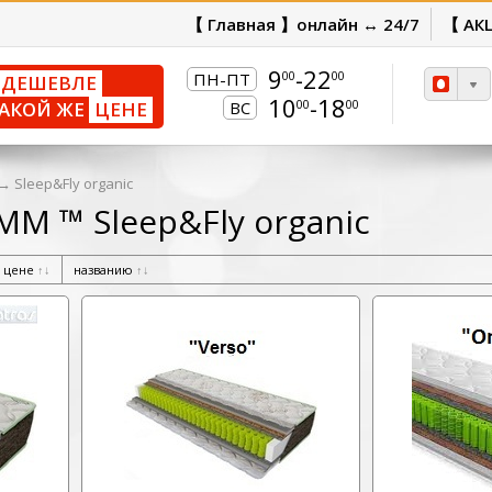
【 Главная 】онлайн ↔ 24/7
【 АК
9
-22
00
00
ПН-ПТ
ДЕШЕВЛЕ
10
-18
00
00
АКОЙ ЖЕ
ЦЕНЕ
ВС
→
Sleep&Fly organic
ММ ™ Sleep&Fly organic
цене
↑
↓
названию
↑
↓