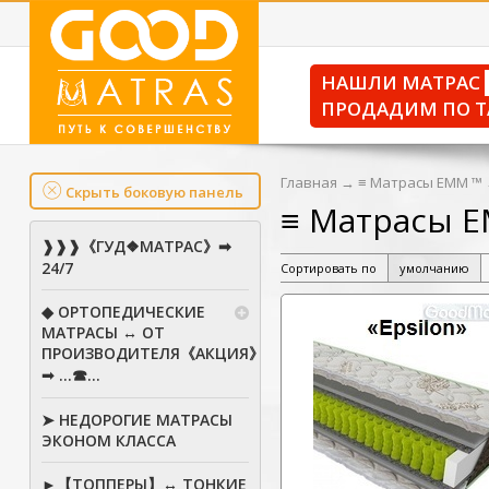
НАШЛИ МАТРАС
ПРОДАДИМ ПО Т
Главная
→
≡ Матрасы ЕММ ™
Скрыть боковую панель
≡ Матрасы Е
❱❱❱《ГУД❖МАТРАС》➡
24/7
Сортировать по
умолчанию
◆ ОРТОПЕДИЧЕСКИЕ
МАТРАСЫ ↔ ОТ
ПРОИЗВОДИТЕЛЯ《АКЦИЯ》
➟ ...☎...
➤ НЕДОРОГИЕ МАТРАСЫ
ЭКОНОМ КЛАССА
►【ТОППЕРЫ】↔ ТОНКИЕ