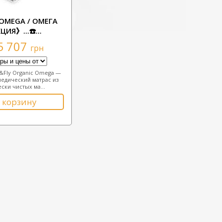
 OMEGA / ОМЕГА
ЦИЯ》...☎️...
5 707
грн
&Fly Organic Omega —
едический матрас из
ски чистых ма...
 корзину