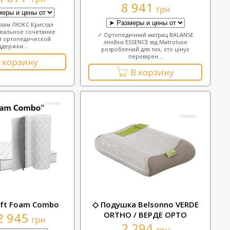
8 941
грн
елам ЛЮКС Кристал
идеальное сочетание
✓ Ортопедичний матрац BALANSE
и ортопедической
лінійки ESSENCE від Matroluxe
ддержки...
розроблений для тих, хто цінує
перевірен...
 корзину
В корзину
oft Foam Combo
◇ Подушка Belsonno VERDE
2 945
ORTHO / ВЕРДЕ ОРТО
грн
2 294