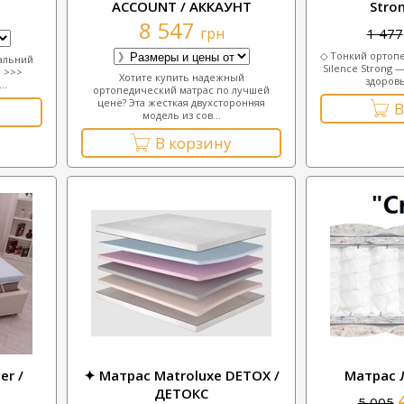
ACCOUNT / АККАУНТ
Stro
8 547
грн
1 477
◇ Тонкий ортопе
альний
Silence Strong 
! >>>
Хотите купить надежный
здоровь
..
ортопедический матрас по лучшей
цене? Эта жесткая двухсторонняя
В
модель из сов...
В корзину
er /
✦ Матрас Matroluxe DETOX /
Матрас 
ДЕТОКС
5 005