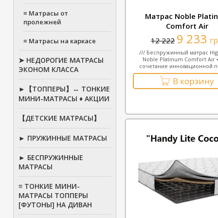
≡ Матрасы от
Матрас Noble Plati
пролежней
Comfort Air
9 233
г
12 222
≡ Матрасы на каркасе
/// Беспружинный матрас Hi
➤ НЕДОРОГИЕ МАТРАСЫ
Noble Platinum Comfort Air 
сочетание инновационной пе
ЭКОНОМ КЛАССА
В корзину
►【ТОППЕРЫ】↔ ТОНКИЕ
МИНИ-МАТРАСЫ ♦ АКЦИИ
【ДЕТСКИЕ МАТРАСЫ】
► ПРУЖИННЫЕ МАТРАСЫ
► БЕСПРУЖИННЫЕ
МАТРАСЫ
≡ ТОНКИЕ МИНИ-
МАТРАСЫ ТОППЕРЫ
[ФУТОНЫ] НА ДИВАН