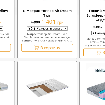
llow
◇ Матрас топпер Air Dream
Тонкий 
Twin
Eurosleep
1 401
«Гуд
н
грн
1 777
2 887
s → это
Матрас-топпер Air Dream Twin
ческой
Simpler ➟ практичное решение для
Матрац-топпер
комфортного сна и выравнивания сп...
Latex — отл
улучшения спал
В корзину
В