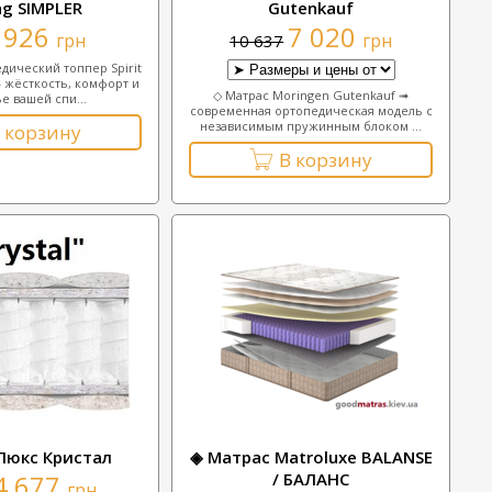
ng SIMPLER
Gutenkauf
926
7 020
грн
грн
10 637
дический топпер Spirit
— жёсткость, комфорт и
◇ Матрас Moringen Gutenkauf ➟
е вашей спи...
современная ортопедическая модель с
независимым пружинным блоком ...
 корзину
В корзину
Люкс Кристал
◈ Матрас Matroluxe BALANSE
4 677
/ БАЛАНС
грн