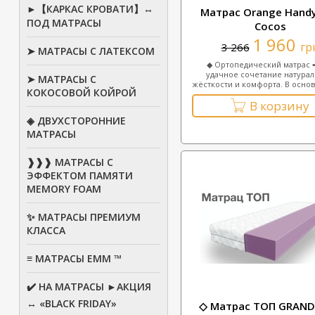
►【КАРКАС КРОВАТИ】↔
Матрас Orange Handy
ПОД МАТРАСЫ
Cocos
1 960
гр
3 266
➤ МАТРАСЫ С ЛАТЕКСОМ
◆ Ортопедический матрас 
удачное сочетание натура
➤ МАТРАСЫ С
жёсткости и комфорта. В основ
КОКОСОВОЙ КОЙРОЙ
В корзину
◈ ДВУХСТОРОННИЕ
МАТРАСЫ
❱❱❱ МАТРАСЫ С
ЭФФЕКТОМ ПАМЯТИ
MEMORY FOAM
✨ МАТРАСЫ ПРЕМИУМ
КЛАССА
≡ МАТРАСЫ ЕММ ™
✔️ НА МАТРАСЫ ►АКЦИЯ
↔ «BLACK FRIDAY»
◇ Матрас ТОП GRAN