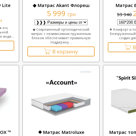
 Lite
◆ Матрас Akant Флореш
Матрас 
5 999
грн
59 940
н
➡ это
◆ Современный ортопедический
❖ Комфорт и по
льной
матрас с независимым пружинным
Безпружинный 
е моде...
блоком обеспечивает правильную
создан для
поддержку...
В
В корзину
DOX ™
❖ Матрас Matroluxe
Матрас топп