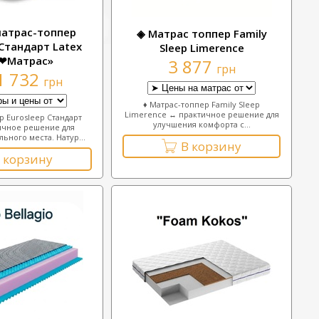
матрас-топпер
◈ Матрас топпер Family
 Стандарт Latex
Sleep Limerence
❤Матрас»
3 877
грн
1 732
грн
♦ Матрас-топпер Family Sleep
Limerence ↔ практичное решение для
 Eurosleep Стандарт
улучшения комфорта с...
ичное решение для
ьного места. Натур...
В корзину
 корзину