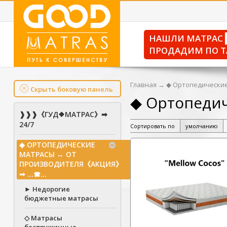
НАШЛИ МАТРАС
ПРОДАДИМ ПО Т
Главная
→
◆ Ортопедические
Скрыть боковую панель
◆ Ортопедич
❱❱❱《ГУД❖МАТРАС》➡
24/7
Сортировать по
умолчанию
◆ ОРТОПЕДИЧЕСКИЕ
МАТРАСЫ ↔ ОТ
ПРОИЗВОДИТЕЛЯ《АКЦИЯ》
➟ ...☎...
► Недорогие
бюджетные матрасы
◇ Матрасы