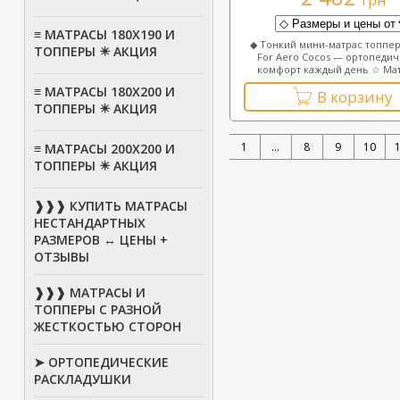
грн
≡ МАТРАСЫ 180Х190 И
◆ Тонкий мини-матрас топпе
ТОППЕРЫ ✴️ АКЦИЯ
For Aero Cocos — ортопеди
комфорт каждый день ☆ Матр
≡ МАТРАСЫ 180Х200 И
В корзину
ТОППЕРЫ ✴️ АКЦИЯ
1
...
8
9
10
≡ МАТРАСЫ 200Х200 И
ТОППЕРЫ ✴️ АКЦИЯ
❱❱❱ КУПИТЬ МАТРАСЫ
НЕСТАНДАРТНЫХ
РАЗМЕРОВ ↔ ЦЕНЫ +
ОТЗЫВЫ
❱❱❱ МАТРАСЫ И
ТОППЕРЫ С РАЗНОЙ
ЖЕСТКОСТЬЮ СТОРОН
➤ ОРТОПЕДИЧЕСКИЕ
РАСКЛАДУШКИ