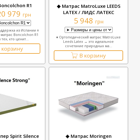
Boncolchon R1
◆ Матрас MatroLuxe LEEDS
20 979
LATEX / ЛИДС ЛАТЕКС
грн
5 948
грн
ддержка из Испании ≡
матрас Boncolchon R1
♦ Ортопедический матрас MatroLuxe
 тех, кто ценит...
Leeds Latex → это идеальное
сочетание природных ма...
 корзину
В корзину
ер Spirit Silence
◈ Матрас Moringen