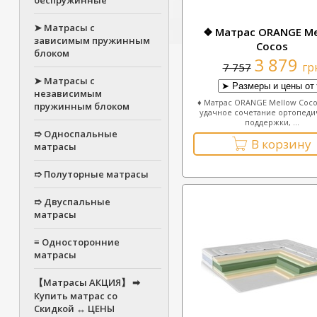
беспружинные
➤ Матрасы с
❖ Матрас ORANGE Me
зависимым пружинным
Cocos
блоком
3 879
гр
7 757
➤ Матрасы с
независимым
♦ Матрас ORANGE Mellow Coco
пружинным блоком
удачное сочетание ортопеди
поддержки, ...
➱ Односпальные
В корзину
матрасы
➱ Полуторные матрасы
➱ Двуспальные
матрасы
≡ Односторонние
матрасы
【Матрасы АКЦИЯ】 ➡
Купить матрас со
Скидкой ↔ ЦЕНЫ