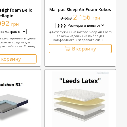
Матрас Sleep Air Foam Kokos
Highfoam Bello
2 156
ellagio
грн
3 593
092
грн
◈ Безпружинный матрас Sleep Air Foam
Kokos ➡ идеальный выбор для
 двусторонняя модель
комфортного и здорового сна. П...
ткости создана для
расслабления. Основу
В корзину
...
 корзину