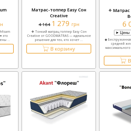
num
Матрас-топпер Easy Сон
✧ Матрас 
Creative
B
1 279
6 
рн
грн
4 164
ghfoam
❖ Тонкий матрац топпер Easy Сон
➡ это
Creative от GOODMATRAS — идеальное
◆ Беспружинная
ны ...
решение для тех, кто хочет ...
средней жес
максимального 
В корзину
В