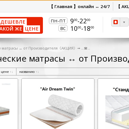
【 Главная 】онлайн ↔ 24/7
【 АК
9
-22
00
00
ПН-ПТ
ДЕШЕВЛЕ
10
-18
00
00
АКОЙ ЖЕ
ЦЕНЕ
ВС
 матрасы ↔ от Производителя《АКЦИЯ》➟ ...☎...
еские матрасы ↔ от Произво
цене
↑
↓
названию
↑
↓