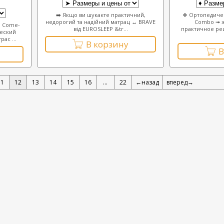
➡️ Якщо ви шукаєте практичний,
❖ Ортопедичес
недорогий та надійний матрац ↔ BRAVE
Combo ➟ э
р Come-
від EUROSLEEP &tr...
практичное ре
ческий
ас ...
В корзину
В
11
12
13
14
15
16
...
22
←назад
вперед→