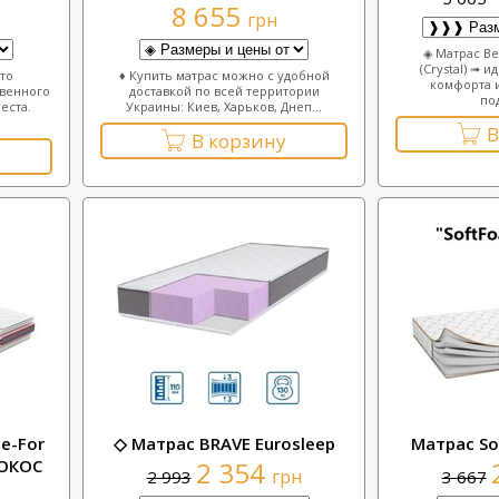
8 655
грн
◈ Матрас В
(Crystal) ➟ 
то
♦ Купить матрас можно с удобной
комфорта 
овенного
доставкой по всей территории
по
еста.
Украины: Киев, Харьков, Днеп...
В
В корзину
e-For
◇ Матрас BRAVE Eurosleep
Матрас S
КОКОС
2 354
грн
2 993
3 667