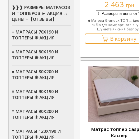
2 463
грн
❱❱❱ РАЗМЕРЫ МАТРАСОВ
И ТОППЕРОВ ► АКЦИЯ ↔
ЦЕНЫ +【ОТЗЫВЫ】
◆ Матрац Grandox ТОП ↔ іде
вибір для комфортного сну
Шукаєте якісний безпру.
≡ МАТРАСЫ 70Х190 И
ТОППЕРЫ ✴️ АКЦИЯ
В корзину
≡ МАТРАСЫ 80X190 И
ТОППЕРЫ ✴️ АКЦИЯ
≡ МАТРАСЫ 80Х200 И
ТОППЕРЫ ✴️ АКЦИЯ
≡ МАТРАСЫ 90Х190 И
ТОППЕРЫ ✴️ АКЦИЯ
≡ МАТРАСЫ 90Х200 И
ТОППЕРЫ ✴️ АКЦИЯ
Матрас топпер Casp
≡ МАТРАСЫ 120Х190 И
Каспер
ТОППЕРЫ ✴️ АКЦИЯ