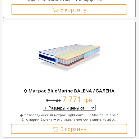
В корзину
◇ Матраc BlueMarine BALENA / БАЛЕНА
7 771
грн
11 101
◆ Ортопедический матрас HighFoam BlueMarine Balena /
Блюмарин Балена ➡ это идеальное сочетание комфо...
В корзину