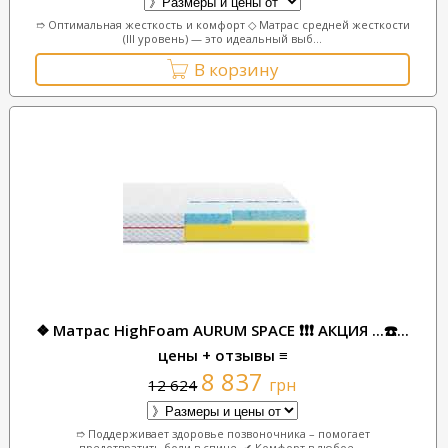
➱ Оптимальная жесткость и комфорт ◇ Матрас средней жесткости
(III уровень) — это идеальный выб...
В корзину
❖ Матрас HighFoam AURUM SPACE ❗❗❗ АКЦИЯ ...☎️...
цены + отзывы ≡
8 837
грн
12 624
➱ Поддерживает здоровье позвоночника – помогает
предотвратить боли в спине. ✔ Комфорт в любое ...