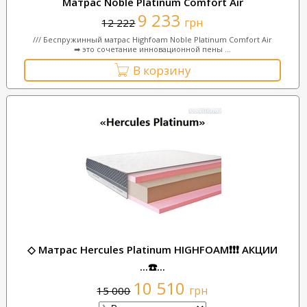
Матрас Noble Platinum Comfort Air
9 233
грн
12 222
/// Беспружинный матрас Highfoam Noble Platinum Comfort Air
➡ это сочетание инновационной пены ...
В корзину
◇ Матрас Hercules Platinum HIGHFOAM❗❗❗ АКЦИИ
...☎️...
10 510
грн
15 000