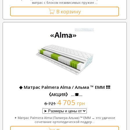
матрас с блоком независимых пружин ...
В корзину
◈ Матрас Palmera Alma / Альма ™ ЕММ ❗❗❗
《АКЦИЯ》 ...☎...
4 705
грн
6 721
✦ Матрас Palmera Alma (Палмера Альма) ™ ЕММ ↔ это удачное
сочетание ортопедической поддер...