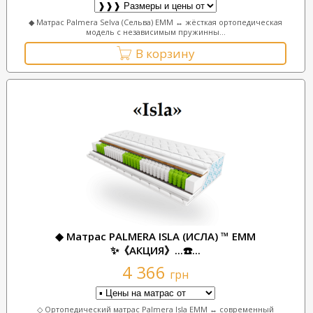
◆ Матрас Palmera Selva (Сельва) ЕММ ↔ жёсткая ортопедическая
модель с независимым пружинны...
В корзину
◆ Матрас PALMERA ISLA (ИСЛА) ™ ЕММ
✨《АКЦИЯ》...☎️...
4 366
грн
◇ Ортопедический матрас Palmera Isla ЕММ ↔ современный