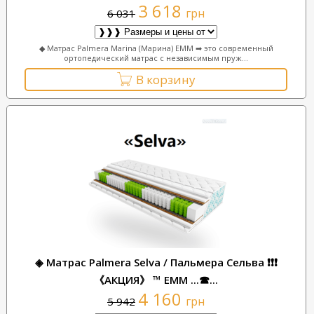
3 618
грн
6 031
◆ Матрас Palmera Marina (Марина) ЕММ ➡ это современный
ортопедический матрас с независимым пруж...
В корзину
◈ Матрас Palmera Selva / Пальмера Сельва ❗❗❗
《АКЦИЯ》 ™ ЕММ ...☎...
4 160
грн
5 942