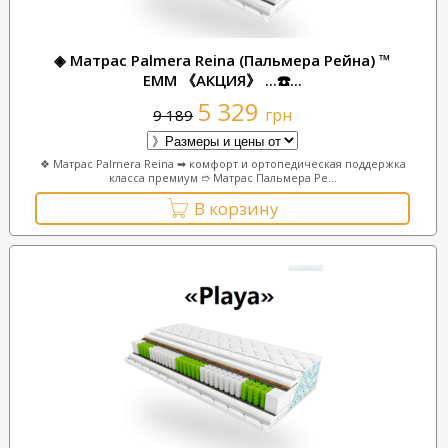
◈ Матрас Palmera Reina (Пальмера Рейна) ™
ЕММ 《АКЦИЯ》 ...☎️...
5 329
грн
9 189
❖ Матрас Palmera Reina ➡ комфорт и ортопедическая поддержка
класса премиум ➱ Матрас Пальмера Ре...
В корзину