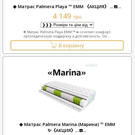
◈ Матрас Palmera Playa ™ ЕММ 《АКЦИЯ》 ...☎️...
4 149
грн
❖ Матрас Palmera Playa ЕММ ™ ➡ сочетает комфорт,
ортопедическую поддержку и долговечность. Он ...
В корзину
◈ Матрас Palmera Marina (Марина) ™ ЕММ
✨《АКЦИЯ》...☎️...