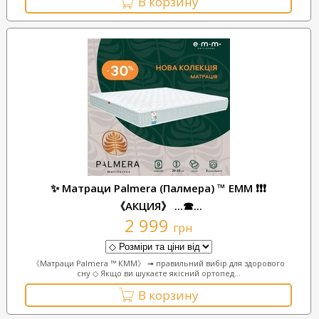
В корзину
✨ Матраци Palmera (Палмера) ™ ЕММ ❗❗❗
《АКЦИЯ》 ...☎...
2 999
грн
《Матраци Palmera ™ КММ》 ➟ правильний вибір для здорового
сну ◇ Якщо ви шукаєте якісний ортопед...
В корзину