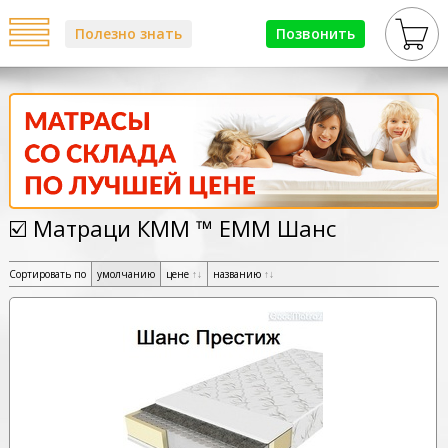
Полезно знать
Позвонить
☑️ Матраци КММ ™ ЕММ Шанс
Сортировать по
умолчанию
цене
↑
↓
названию
↑
↓