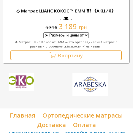
◇ Матрас ШАНС КОКОС ™ ЕММ ❗❗❗ 《АКЦИЯ》
...☎...
3 189
грн
5 316
❖ Матрас Шанс Кокос от EMM ➟ это ортопедический матрас с
разными сторонами жёсткости ✓ на незав...
В корзину
Главная
Ортопедические матрасы
Доставка
Оплата