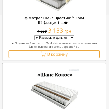
◇ Матрас Шанс Престиж ™ ЕММ
❗❗❗《АКЦИЯ》...☎...
3 133
грн
4 239
► Пружинный матрас от ЕММ >>> на независимом пружинном
блоке, высота его 20 (см), средней с...
В корзину