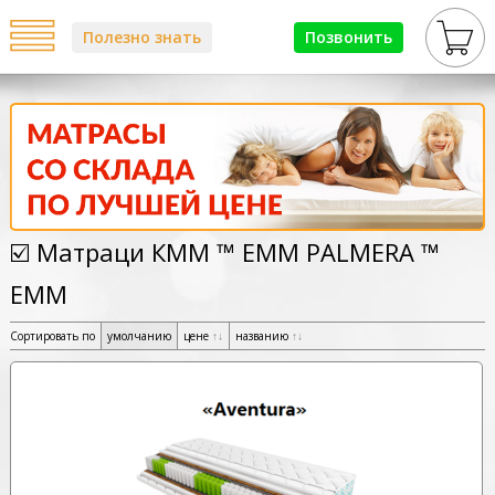
Полезно знать
Позвонить
☑️ Матраци КММ ™ ЕММ PALMERA ™
ЕММ
Сортировать по
умолчанию
цене
↑
↓
названию
↑
↓