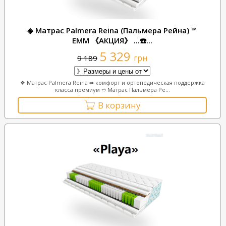
◈ Матрас Palmera Reina (Пальмера Рейна) ™
ЕММ 《АКЦИЯ》 ...☎️...
5 329
грн
9 189
❖ Матрас Palmera Reina ➡ комфорт и ортопедическая поддержка
класса премиум ➱ Матрас Пальмера Ре...
В корзину