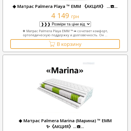
◈ Матрас Palmera Playa ™ ЕММ 《АКЦИЯ》 ...☎️...
4 149
грн
❖ Матрас Palmera Playa ЕММ ™ ➡ сочетает комфорт,
ортопедическую поддержку и долговечность. Он ...
В корзину
◈ Матрас Palmera Marina (Марина) ™ ЕММ
✨《АКЦИЯ》...☎️...