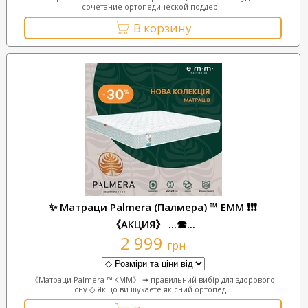
сочетание ортопедической поддер...
В корзину
✨ Матраци Palmera (Палмера) ™ ЕММ ❗❗❗
《АКЦИЯ》 ...☎...
2 999
грн
《Матраци Palmera ™ КММ》 ➟ правильний вибір для здорового
сну ◇ Якщо ви шукаєте якісний ортопед...