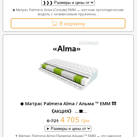
◆ Матрас Palmera Selva (Сельва) ЕММ ↔ жёсткая ортопедическая
модель с независимым пружинны...
В корзину
◈ Матрас Palmera Alma / Альма ™ ЕММ ❗❗❗
《АКЦИЯ》 ...☎...
4 705
грн
6 721
✦ Матрас Palmera Alma (Палмера Альма) ™ ЕММ ↔ это удачное