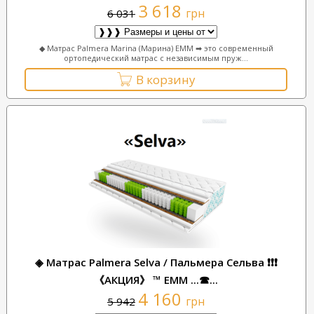
3 618
грн
6 031
◆ Матрас Palmera Marina (Марина) ЕММ ➡ это современный
ортопедический матрас с независимым пруж...
В корзину
◈ Матрас Palmera Selva / Пальмера Сельва ❗❗❗
《АКЦИЯ》 ™ ЕММ ...☎...
4 160
грн
5 942