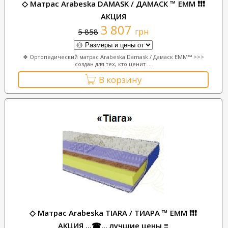
◇ Матрас Arabeska DAMASK / ДАМАСК ™ ЕММ ❗❗❗
АКЦИЯ
3 807
грн
5 858
❖ Ортопедический матрас Arabeska Damask / Дамаск ЕММ™ >>>
создан для тех, кто ценит ...
В корзину
◇ Матрас Arabeska TIARA / ТИАРА ™ ЕММ ❗❗❗
АКЦИЯ ...☎... лучшие цены ≡