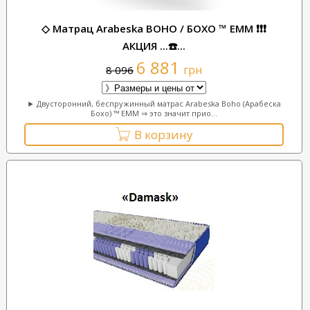
◇ Матрац Arabeska BOHO / БОХО ™ ЕММ ❗❗❗
АКЦИЯ ...☎️...
6 881
грн
8 096
► Двусторонний, беспружинный матрас Arabeska Boho (Арабеска
Бохо) ™ ЕММ ⇒ это значит прио...
В корзину