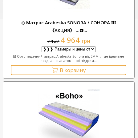
◇ Матрас Arabeska SONORA / СОНОРА ❗❗❗
《АКЦИЯ》 ...☎️...
4 964
грн
7 127
☑️ Ортопедичний матрац Arabeska Sonora від EMM ↔ це ідеальне
поєднання анатомічної підтрим...
В корзину