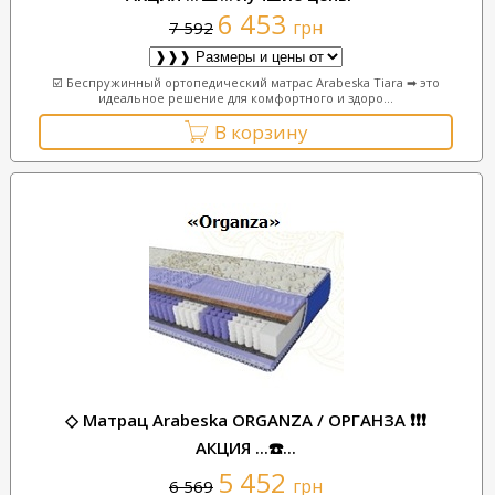
6 453
грн
7 592
☑️ Беспружинный ортопедический матрас Arabeska Tiara ➡ это
идеальное решение для комфортного и здоро...
В корзину
◇ Матрац Arabeska ORGANZA / ОРГАНЗА ❗❗❗
АКЦИЯ ...☎️...
5 452
грн
6 569