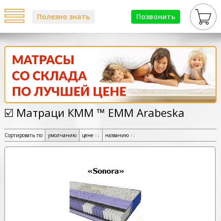
Полезно знать
Позвонить
☑️ Матраци КММ ™ ЕММ Arabeska
Сортировать по
умолчанию
цене
↑
↓
названию
↑
↓