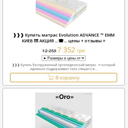
❱❱❱ Купить матрас Evolution ADVANCE ™ ЕММ
КИЕВ ❗❗❗ АКЦИЯ ...☎... цены + отзывы ≡
7 352
грн
12 253
❱❱❱ Купить беспружинный ортопедический матрас ➱ который
идеально поддерживает тело спящего в...
В корзину