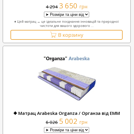
3 650
грн
4 294
♦ Цей матрац ↔ це ідеальне поєднання інновацій та природної
чистоти для вашого здорового ...
В корзину
❖ Матрац Arabeska Organza / Органза від ЕММ
5 002
грн
6 026