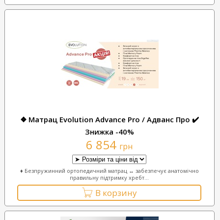
❖ Матрац Evolution Advance Pro / Адванс Про ✔️
Знижка -40%
6 854
грн
♦ Безпружинний ортопедичний матрац ↔ забезпечує анатомічно
правильну підтримку хребт...
В корзину