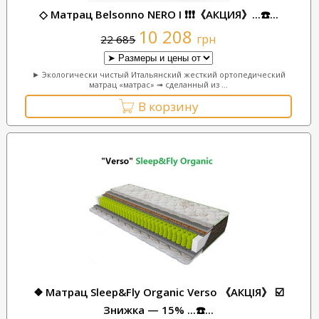
◇ Матрац Belsonno NERO I ❗❗❗《АКЦИЯ》...☎️...
10 208
грн
22 685
► Экологически чистый Итальянский жесткий ортопедический
матрац «матрас» ➟ сделанный из ...
В корзину
❖ Матрац Sleep&Fly Organic Verso 《АКЦІЯ》 ☑️
Знижка — 15% ...☎️...