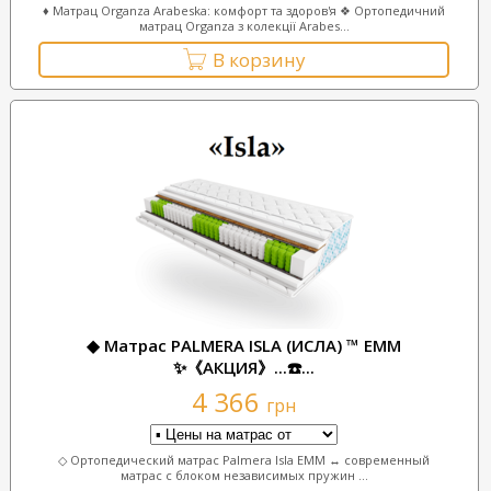
♦ Матрац Organza Arabeska: комфорт та здоров'я ❖ Ортопедичний
матрац Organza з колекції Arabes...
В корзину
◆ Матрас PALMERA ISLA (ИСЛА) ™ ЕММ
✨《АКЦИЯ》...☎️...
4 366
грн
◇ Ортопедический матрас Palmera Isla ЕММ ↔ современный
матрас с блоком независимых пружин ...