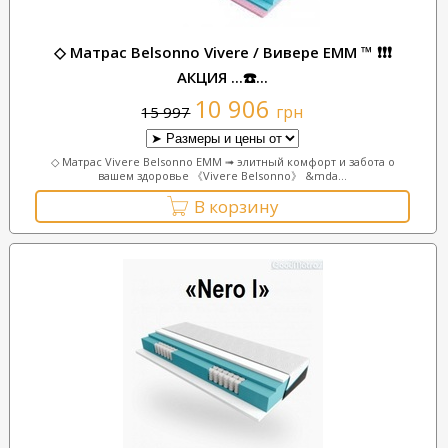
◇ Матрас Belsonno Vivere / Вивере ЕММ ™ ❗❗❗
АКЦИЯ ...☎️...
10 906
грн
15 997
◇ Матрас Vivere Belsonno EMM ➟ элитный комфорт и забота о
вашем здоровье 《Vivere Belsonno》 &mda...
В корзину