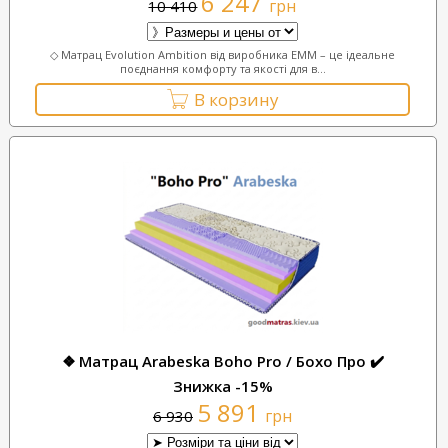
6 247
грн
10 410
◇ Матрац Evolution Ambition від виробника ЕММ – це ідеальне
поєднання комфорту та якості для в...
В корзину
❖ Матрац Arabeska Boho Pro / Бохо Про ✔️
Знижка -15%
5 891
грн
6 930