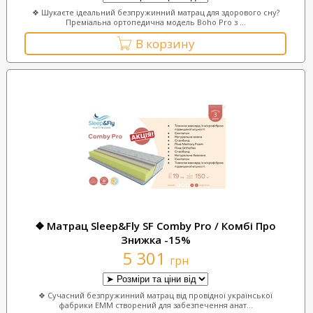
❖ Шукаєте ідеальний безпружинний матрац для здорового сну?
Преміальна ортопедична модель Boho Pro з ...
В корзину
❖ Матрац Sleep&Fly SF Comby Pro / Комбі Про
Знижка -15%
5 301
грн
❖ Сучасний безпружинний матрац від провідної української
фабрики ЕММ створений для забезпечення анат...