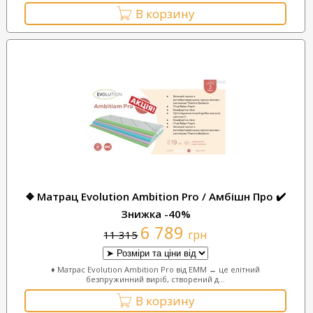
В корзину
❖ Матрац Evolution Ambition Pro / Амбішн Про ✔️
Знижка -40%
6 789
грн
11 315
♦ Матрас Evolution Ambition Pro від EMM ↔ це елітний
безпружинний виріб, створений д...
В корзину