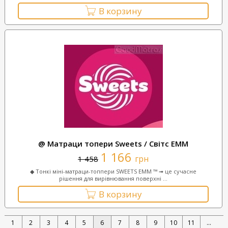
В корзину
@ Матраци топери Sweets / Світс ЕММ
1 166
грн
1 458
◆ Тонкі міні-матраци-топпери SWEETS ЕММ ™ ➟ це сучасне
рішення для вирівнювання поверхні ...
В корзину
1
2
3
4
5
6
7
8
9
10
11
...