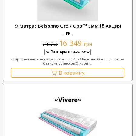
◇ Матрас Belsonno Oro / Оро ™ ЕММ ❗❗❗ АКЦИЯ
...☎️...
16 349
грн
23 563
◇ Ортопедический матрас Belsonno Oro / Белсоно Оро ↔ роскошь
без компромиссов Откройт...
В корзину