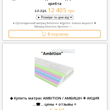
хребта
12 405
грн
17 721
♦ Ортопедичний матрац Belsonno Argento: еталон міцності ❖
Матрац Белсоно Аргенто — ...
В корзину
◆ Купить матрас AMBITION / АМБИШН ✴️ АКЦИЯ
...☎... цены + отзывы ≡