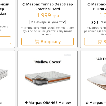
онкий
◇ Матрас топпер DeepSleep
◇ Матрас
ер
Practical Hard
BIONICA
 Max
1 999
1 
грн
e Aero
♦ Купить ортопедический топпер ↔ это
≡ Матрас-топп
» —
лучшее решение для тех, кому важна
решение для по
..
акция и...
без
В корзину
В
a
❖ Матрас ORANGE Mellow
◇ Матрас т