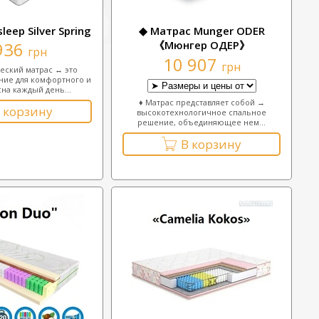
eep Silver Spring
◆ Матрас Munger ODER
936
《Мюнгер ОДЕР》
грн
10 907
грн
еский матрас ↔ это
ие для комфортного и
сна каждый день...
♦ Матрас представляет собой →
 корзину
высокотехнологичное спальное
решение, объединяющее нем...
В корзину