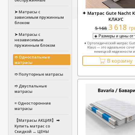
беспружинные
➤ Матрасы с
✦ Матрас Gute Nacht K
зависимым пружинным
КЛАУС
блоком
3 618
гр
5 168
➤ Матрасы с
независимым
♦ Ортопедический матрас Gut
пружинным блоком
Klaus — это идеальное соче
немецкой надежности и.
➱ Односпальные
В корзину
матрасы
➱ Полуторные матрасы
➱ Двуспальные
матрасы
≡ Односторонние
матрасы
【Матрасы АКЦИЯ】 ➡
Купить матрас со
Скидкой ↔ ЦЕНЫ