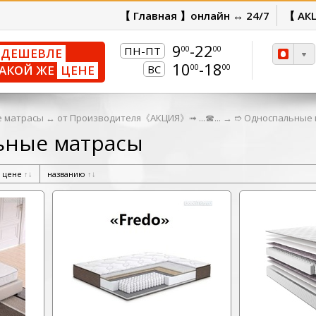
【 Главная 】онлайн ↔ 24/7
【 АК
9
-22
00
00
ПН-ПТ
ДЕШЕВЛЕ
10
-18
00
00
АКОЙ ЖЕ
ЦЕНЕ
ВС
 матрасы ↔ от Производителя《АКЦИЯ》➟ ...☎...
→
➱ Односпальные 
ьные матрасы
цене
↑
↓
названию
↑
↓