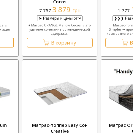
Cocos
3 879
грн
7 757
1 777
ace ↔
♦ Матрас ORANGE Mellow Cocos → это
Матрас-топп
о ищет
удачное сочетание ортопедической
Simpler ➟ пра
.
поддержки, ...
комфортного сн
В корзину
В
num
Матрас-топпер Easy Сон
Матрас Or
Creative