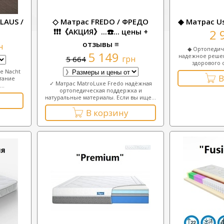
LAUS /
◇ Матрас FREDO / ФРЕДО
◆ Матрас Usl
❗❗❗《АКЦИЯ》...☎️... цены +
2 
отзывы ≡
н
◆ Ортопедич
5 149
надежное решен
грн
5 664
здорового 
e Nacht
В
тание
✓ Матрас MatroLuxe Fredo надёжная
..
ортопедическая поддержка и
натуральные материалы. Если вы ище...
В корзину