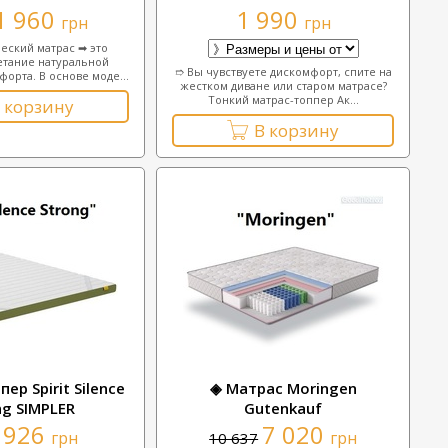
1 960
1 990
грн
грн
еский матрас ➡ это
етание натуральной
➱ Вы чувствуете дискомфорт, спите на
форта. В основе моде...
жестком диване или старом матрасе?
Тонкий матрас-топпер Ак...
 корзину
В корзину
ер Spirit Silence
◈ Матрас Moringen
ng SIMPLER
Gutenkauf
926
7 020
грн
грн
10 637