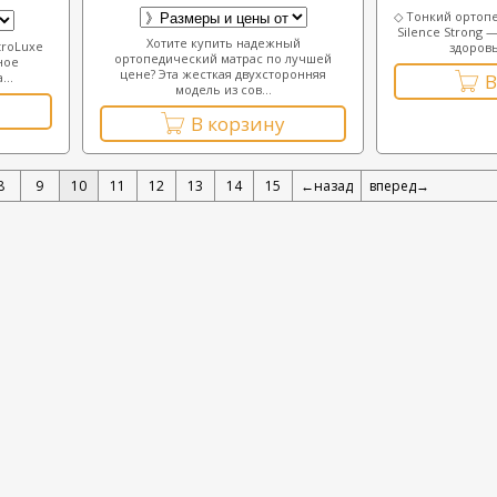
◇ Тонкий ортопе
Silence Strong 
Хотите купить надежный
troLuxe
здоровь
ортопедический матрас по лучшей
ное
цене? Эта жесткая двухсторонняя
..
В
модель из сов...
В корзину
8
9
10
11
12
13
14
15
←назад
вперед→