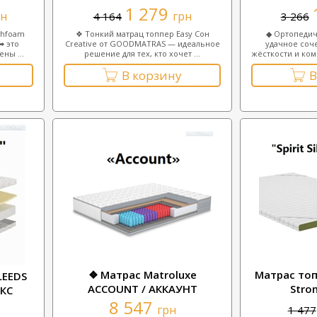
1 279
рн
грн
4 164
3 266
ghfoam
❖ Тонкий матрац топпер Easy Сон
◆ Ортопедич
➡ это
Creative от GOODMATRAS — идеальное
удачное соч
ны ...
решение для тех, кто хочет ...
жёсткости и ком
В корзину
В
❖ Матрас Matroluxe
Матрас топп
LEEDS
ACCOUNT / АККАУНТ
Stro
ЕКС
8 547
грн
1 477