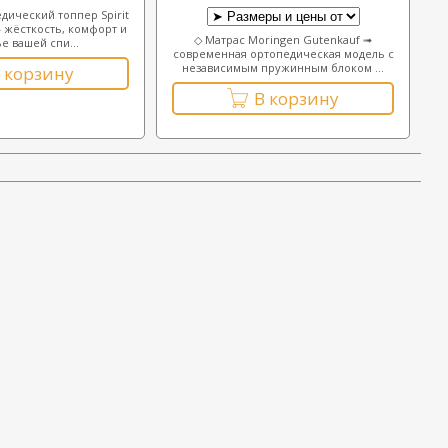
дический топпер Spirit
— жёсткость, комфорт и
◇ Матрас Moringen Gutenkauf ➟
е вашей спи...
современная ортопедическая модель с
независимым пружинным блоком ...
 корзину
В корзину