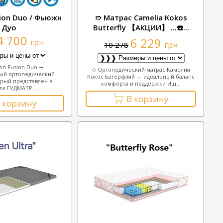
ion Duo / Фьюжн
➱ Матрас Camelia Kokos
Дуо
Butterfly 【АКЦИИ】 ...☎️...
4 700
6 229
грн
грн
10 278
ion Fusion Duo ➟
◇ Ортопедический матрас Камелия
ый ортопедический
Кокос Батерфляй ↔ идеальный баланс
орый представлен в
комфорта и поддержки Ищ...
ге ГУДМАТР...
В корзину
 корзину