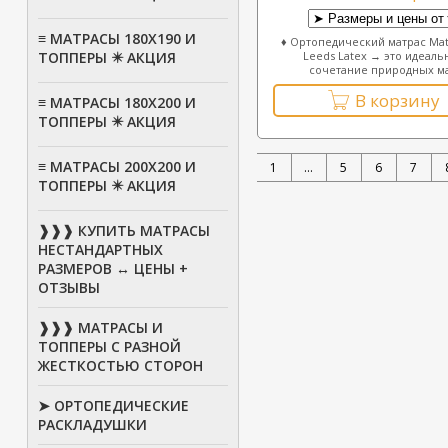
≡ МАТРАСЫ 180Х190 И
♦ Ортопедический матрас Ma
ТОППЕРЫ ✴️ АКЦИЯ
Leeds Latex → это идеаль
сочетание природных ма.
В корзину
≡ МАТРАСЫ 180Х200 И
ТОППЕРЫ ✴️ АКЦИЯ
≡ МАТРАСЫ 200Х200 И
1
...
5
6
7
ТОППЕРЫ ✴️ АКЦИЯ
❱❱❱ КУПИТЬ МАТРАСЫ
НЕСТАНДАРТНЫХ
РАЗМЕРОВ ↔ ЦЕНЫ +
ОТЗЫВЫ
❱❱❱ МАТРАСЫ И
ТОППЕРЫ С РАЗНОЙ
ЖЕСТКОСТЬЮ СТОРОН
➤ ОРТОПЕДИЧЕСКИЕ
РАСКЛАДУШКИ