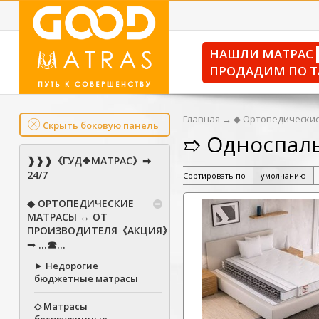
НАШЛИ МАТРАС
ПРОДАДИМ ПО Т
Главная
→
◆ Ортопедические
Скрыть боковую панель
➱ Односпал
❱❱❱《ГУД❖МАТРАС》➡
24/7
Сортировать по
умолчанию
◆ ОРТОПЕДИЧЕСКИЕ
МАТРАСЫ ↔ ОТ
ПРОИЗВОДИТЕЛЯ《АКЦИЯ》
➟ ...☎...
► Недорогие
бюджетные матрасы
◇ Матрасы