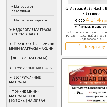
≡ Матрасы от
◇ Матрас Gute Nacht B
пролежней
/ Бавария
4 214
гр
≡ Матрасы на каркасе
6 020
➤ НЕДОРОГИЕ МАТРАСЫ
♦ Это современный ортопед
ЭКОНОМ КЛАССА
матрас → созданный для комф
и здорового сна....
►【ТОППЕРЫ】↔ ТОНКИЕ
В корзину
МИНИ-МАТРАСЫ ♦ АКЦИИ
【ДЕТСКИЕ МАТРАСЫ】
► ПРУЖИННЫЕ МАТРАСЫ
► БЕСПРУЖИННЫЕ
МАТРАСЫ
≡ ТОНКИЕ МИНИ-
МАТРАСЫ ТОППЕРЫ
[ФУТОНЫ] НА ДИВАН