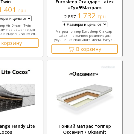
Twin
Eurosleep Стандарт Latex
1 401
«Гуд❤Матрас»
грн
1 732
грн
2 887
ер Air Dream Twin
ктичное решение для
Матрац-топпер Eurosleep Стандарт
а и выравнивания сп...
Latex — отличное решение для
улучшения спального места. Натур...
 корзину
В корзину
ange Handy Lite
Тонкий матрас топпер
Cocos
Оксамит / Oksamit