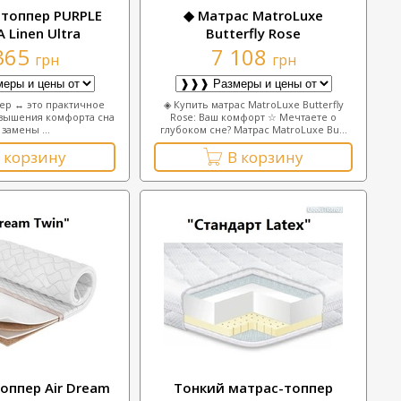
-топпер PURPLE
◆ Матрас MatroLuxe
 Linen Ultra
Butterfly Rose
365
7 108
грн
грн
ер ↔ это практичное
◈ Купить матрас MatroLuxe Butterfly
вышения комфорта сна
Rose: Ваш комфорт ☆ Мечтаете о
 замены ...
глубоком сне? Матрас MatroLuxe Bu...
 корзину
В корзину
оппер Air Dream
Тонкий матрас-топпер