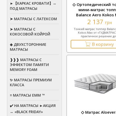
►【КАРКАС КРОВАТИ】↔
◇ Ортопедический т
ПОД МАТРАСЫ
мини-матрас топп
Balance Aero Kokos
➤ МАТРАСЫ С ЛАТЕКСОМ
2 137
грн
➤ МАТРАСЫ С
Тонкий матрас топпер Balanc
Kokos Max от «ГУДМАТРАС
КОКОСОВОЙ КОЙРОЙ
практичное решение дл.
В корзину
◈ ДВУХСТОРОННИЕ
МАТРАСЫ
❱❱❱ МАТРАСЫ С
ЭФФЕКТОМ ПАМЯТИ
MEMORY FOAM
✨ МАТРАСЫ ПРЕМИУМ
КЛАССА
≡ МАТРАСЫ ЕММ ™
✔️ НА МАТРАСЫ ►АКЦИЯ
↔ «BLACK FRIDAY»
◇ Матрас Aloever