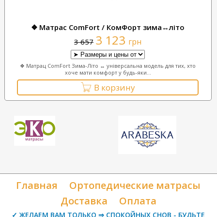
❖ Матрас ComFort / КомФорт зима↔літо
3 123
грн
3 657
❖ Матрац ComFort Зима-Літо ↔ універсальна модель для тих, хто
хоче мати комфорт у будь-яки...
В корзину
Главная
Ортопедические матрасы
Доставка
Оплата
✓ ЖЕЛАЕМ ВАМ ТОЛЬКО ⇒ СПОКОЙНЫХ СНОВ - БУДЬТЕ