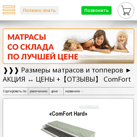
Полезно знать
Позвонить
❱❱❱ Размеры матрасов и топперов ►
АКЦИЯ ↔ ЦЕНЫ +【ОТЗЫВЫ】 ComFort
Сортировать по
умолчанию
цене
↑
↓
названию
↑
↓