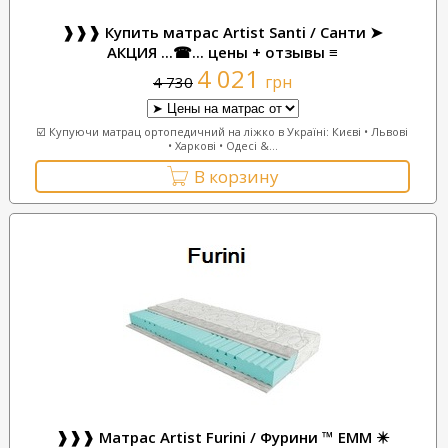
❱❱❱ Купить матрас Artist Santi / Санти ➤
АКЦИЯ ...☎... цены + отзывы ≡
4 021
грн
4 730
☑️ Купуючи матрац ортопедичний на ліжко в Україні: Києві • Львові
• Харкові • Одесі &...
В корзину
❱❱❱ Матрас Artist Furini / Фурини ™ ЕММ ✴️