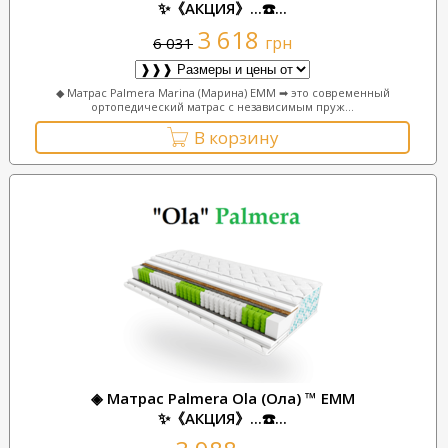
✨《АКЦИЯ》...☎️...
3 618
грн
6 031
◆ Матрас Palmera Marina (Марина) ЕММ ➡ это современный
ортопедический матрас с независимым пруж...
В корзину
◈ Матрас Palmera Ola (Ола) ™ ЕММ
✨《АКЦИЯ》...☎️...