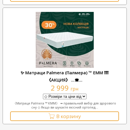
✨ Матраци Palmera (Палмера) ™ ЕММ ❗❗❗
《АКЦИЯ》 ...☎...
2 999
грн
《Матраци Palmera ™ КММ》 ➟ правильний вибір для здорового
сну ◇ Якщо ви шукаєте якісний ортопед...
В корзину